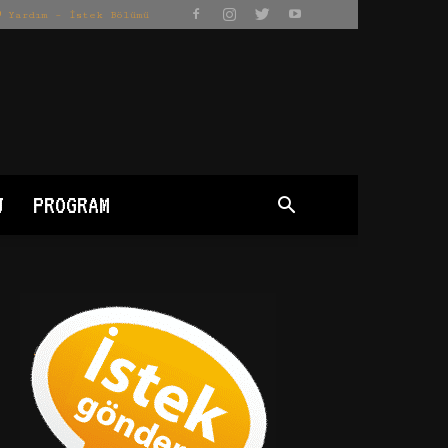
Yardım – İstek Bölümü
J
PROGRAM