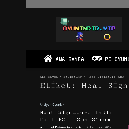
Oyun
İndir
Vip
–
Program
İndir
Full
ANA SAYFA
PC OYUN
PC
Ve
Android
Ana Sayfa
Etiketler
Heat Signature Apk
Apk
Etiket: Heat Sign
Aksiyon Oyunları
Heat Signature İndir –
Full PC – Son Sürüm
★·.·´¯`·.·★𝑷𝒂𝒍𝒆𝒓𝒎𝒐★·.·´¯`·.·★
-
18 Temmuz 2019