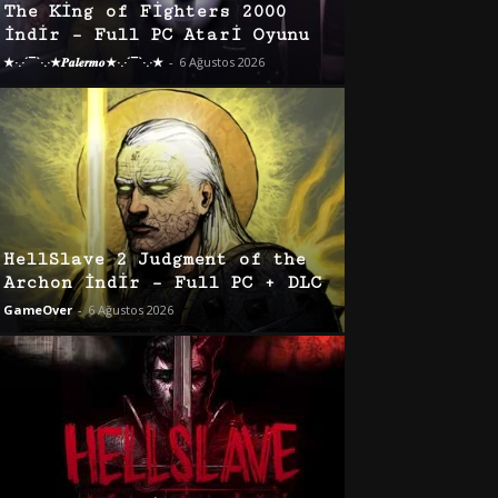
The King of Fighters 2000
İndir – Full PC Atari Oyunu
★·.·´¯`·.·★𝑷𝒂𝒍𝒆𝒓𝒎𝒐★·.·´¯`·.·★
-
6 Ağustos 2026
HellSlave 2 Judgment of the
Archon İndir – Full PC + DLC
GameOver
-
6 Ağustos 2026