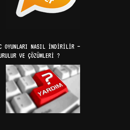
C OYUNLARI NASIL İNDIRILIR –
URULUR VE ÇÖZÜMLERI ?