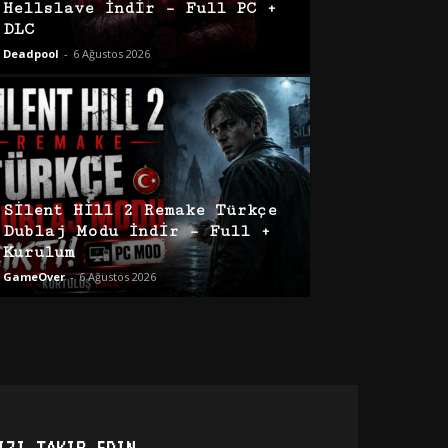
Hellslave İndir – Full PC +
DLC
Deadpool
-
6 Ağustos 2026
Silent Hill 2 Remake Türkçe
Dublaj Modu İndir – Full +
Kurulum
GameOver
-
6 Ağustos 2026
IZI TAKIP EDIN