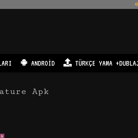
LARI
ANDROID
TÜRKÇE YAMA +DUBLA
ature Apk
6