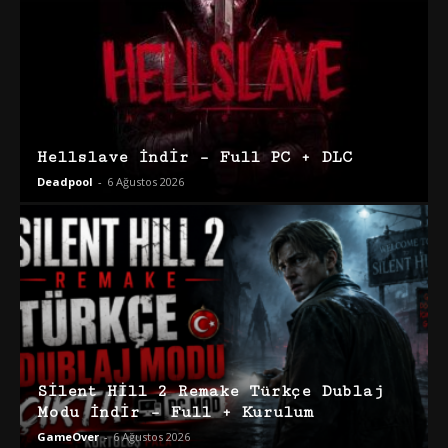
Hellslave İndir – Full PC + DLC
Deadpool
-
6 Ağustos 2026
Silent Hill 2 Remake Türkçe Dublaj
Modu İndir – Full + Kurulum
GameOver
-
6 Ağustos 2026