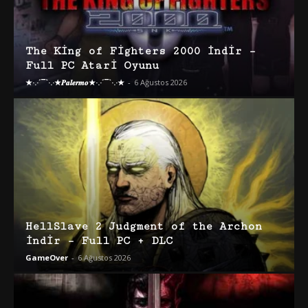
The King of Fighters 2000 İndir –
Full PC Atari Oyunu
★·.·´¯`·.·★𝑷𝒂𝒍𝒆𝒓𝒎𝒐★·.·´¯`·.·★
-
6 Ağustos 2026
HellSlave 2 Judgment of the Archon
İndir – Full PC + DLC
GameOver
-
6 Ağustos 2026