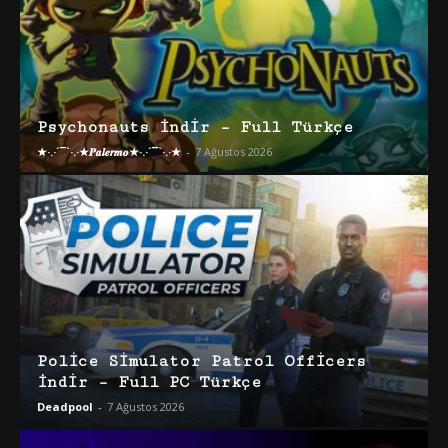
Psychonauts İndir – Full Türkçe
★·.·´¯`·.·★𝑷𝒂𝒍𝒆𝒓𝒎𝒐★·.·´¯`·.·★
-
7 Ağustos 2026
Police Simulator Patrol Officers
İndir – Full PC Türkçe
Deadpool
-
7 Ağustos 2026