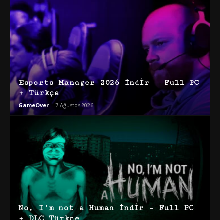
Esports Manager 2026 İndir – Full PC
+ Türkçe
GameOver
-
7 Ağustos 2026
No, I’m not a Human İndir – Full PC
+ DLC Türkçe