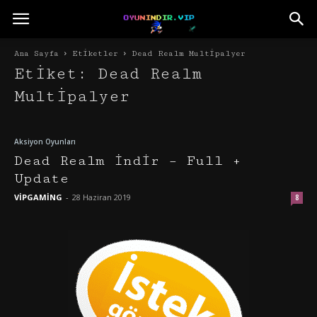
Ana Sayfa
Etiketler
Dead Realm Multipalyer
Etiket: Dead Realm
Multipalyer
Aksiyon Oyunları
Dead Realm İndir – Full +
Update
VİPGAMİNG
-
28 Haziran 2019
8