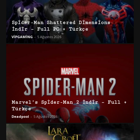
Spider-Man Shattered Dimensions
İndir – Full PC + Türkçe
VİPGAMİNG
-
5 Ağustos 2026
Marvel’s Spider-Man 2 İndir – Full +
Türkçe
Deadpool
-
5 Ağustos 2026