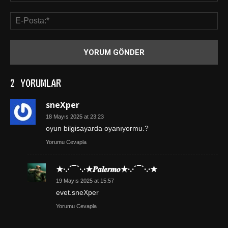
2 YORUMLAR
sneXper
18 Mayıs 2025 at 23:23
oyun bilgisayarda oyanıyormu.?
Yorumu Cevapla
★·.·´¯`·.·★𝑷𝒂𝒍𝒆𝒓𝒎𝒐★·.·´¯`·.·★
19 Mayıs 2025 at 15:57
evet.sneXper
Yorumu Cevapla