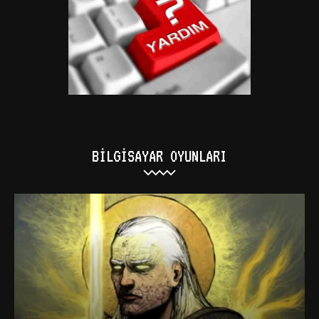
BILGISAYAR OYUNLARI