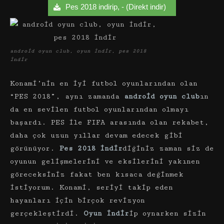
Pes 2018 indirip, - (Direkt indir)
android oyun club, oyun indir, pes 2018
indir
Konami’nin en iyi futbol oyunlarından olan
“PES 2018”, aynı zamanda
android oyun club
ın
da en sevilen futbol oyunlarından olmayı
başardı. PES ile FIFA arasında olan rekabet,
daha çok uzun yıllar devam edecek gibi
görünüyor.
Pes 2018
indir
diğiniz zaman siz de
oyunun gelişmelerini ve eksilerini yakınen
göreceksiniz fakat ben kısaca değinmek
istiyorum. Konami, seriyi takip eden
hayanları için birçok revizyon
gerçekleştirdi.
Oyun indir
ip oynarken sizin