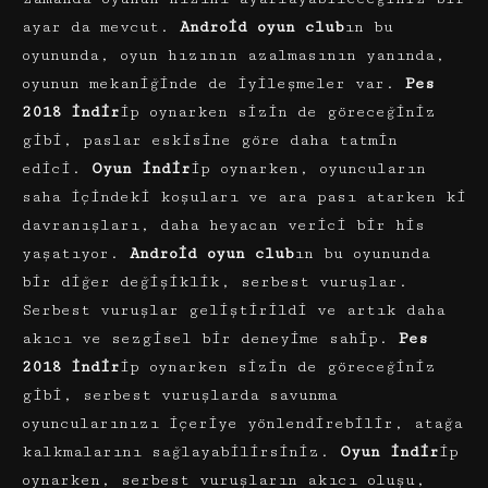
ayar da mevcut.
Android oyun club
ın bu
oyununda, oyun hızının azalmasının yanında,
oyunun mekaniğinde de iyileşmeler var.
Pes
2018
indir
ip oynarken sizin de göreceğiniz
gibi, paslar eskisine göre daha tatmin
edici.
Oyun indir
ip oynarken, oyuncuların
saha içindeki koşuları ve ara pası atarken ki
davranışları, daha heyacan verici bir his
yaşatıyor.
Android oyun club
ın bu oyununda
bir diğer değişiklik, serbest vuruşlar.
Serbest vuruşlar geliştirildi ve artık daha
akıcı ve sezgisel bir deneyime sahip.
Pes
2018
indir
ip oynarken sizin de göreceğiniz
gibi, serbest vuruşlarda savunma
oyuncularınızı içeriye yönlendirebilir, atağa
kalkmalarını sağlayabilirsiniz.
Oyun indir
ip
oynarken, serbest vuruşların akıcı oluşu,