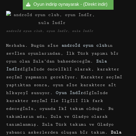
Oyun indirip oynayarak - (Direkt indir)
android oyun club, oyun indir, zula indir
Merhaba. Bugün size
android
oyun
club
ın
sevilen oyunlarından, ilk Türk yapımı bir
oyun olan Zula’dan bahsedeceğim.
Zula
indir
diğinizde öncelikli olarak, karakter
seçimi yapmanız gerekiyor. Karakter seçimi
yaptıktan sonra, oyun size karaktere ait
hikayeyi sunuyor.
Oyun
indir
diğinizde
karakter seçimi ile ilgili ilk fark
edeceğiniz, oyunda iki takım olduğu. Bu
takımların adı, Zula ve Gladyo olarak
tanımlanmış. Zula Türk takımı ve Gladyo
yabancı askerlerden oluşan bir takım.
Zula