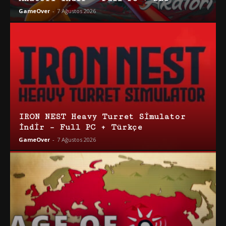
GameOver
-
7 Ağustos 2026
IRON NEST Heavy Turret Simulator
İndir – Full PC + Türkçe
GameOver
-
7 Ağustos 2026