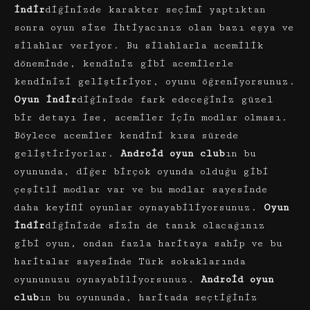
indir
diğinizde karakter seçimi yaptıktan
sonra oyun size ihtiyacınız olan bazı eşya ve
silahlar veriyor. Bu silahlarla acemilik
döneminde, kendiniz gibi acemilerle
kendinizi geliştiriyor, oyunu öğreniyorsunuz.
Oyun
indir
diğinizde fark edeceğiniz güzel
bir detayı ise, acemiler için modlar olması.
Böylece acemiler kendini kısa sürede
geliştiriyorlar.
Android
oyun
club
ın bu
oyununda, diğer birçok oyunda olduğu gibi
çeşitli modlar var ve bu modlar sayesinde
daha keyifli oyunlar oynayabiliyorsunuz.
Oyun
indir
diğinizde sizin de tanık olacağınız
gibi oyun, ondan fazla haritaya sahip ve bu
haritalar sayesinde Türk sokaklarında
oyununuzu oynayabiliyorsunuz.
Android
oyun
club
ın bu oyununda, haritada seçtiğiniz