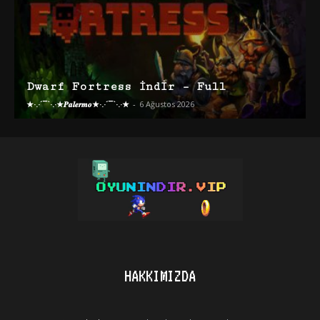
Dwarf Fortress İndir – Full
★·.·´¯`·.·★𝑷𝒂𝒍𝒆𝒓𝒎𝒐★·.·´¯`·.·★
-
6 Ağustos 2026
HAKKIMIZDA