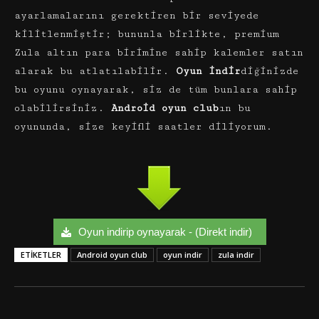
ayarlamalarını gerektiren bir seviyede
kilitlenmiştir; bununla birlikte, premium
Zula altın para birimine sahip kalemler satın
alarak bu atlatılabilir.
Oyun
indir
diğinizde
bu oyunu oynayarak, siz de tüm bunlara sahip
olabilirsiniz.
Android
oyun
club
ın bu
oyununda, size keyifli saatler diliyorum.
Oyun indirip oynayarak - (Direkt indir)
ETIKETLER
Android oyun club
oyun indir
zula indir