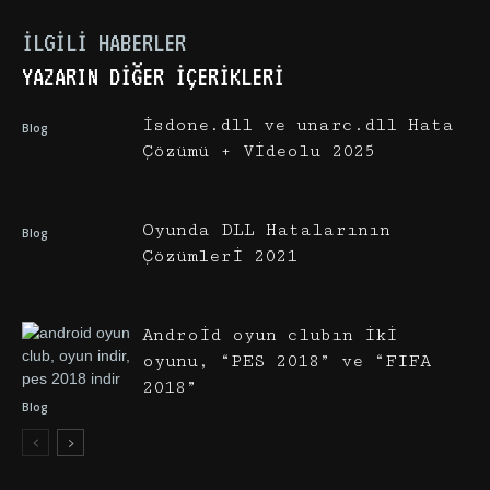
İLGILI HABERLER
YAZARIN DIĞER İÇERIKLERI
İsdone.dll ve unarc.dll Hata
Blog
Çözümü + Videolu 2025
Oyunda DLL Hatalarının
Blog
Çözümleri 2021
Android oyun clubın iki
oyunu, “PES 2018” ve “FIFA
2018”
Blog