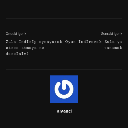
Facebook
Twitter
Google+
Önceki İçerik
Sonraki İçerik
Zula indirip oynayarak
Oyun indirerek Zula’yı
stres atmaya ne
tanımak
dersiniz?
Kıvanci