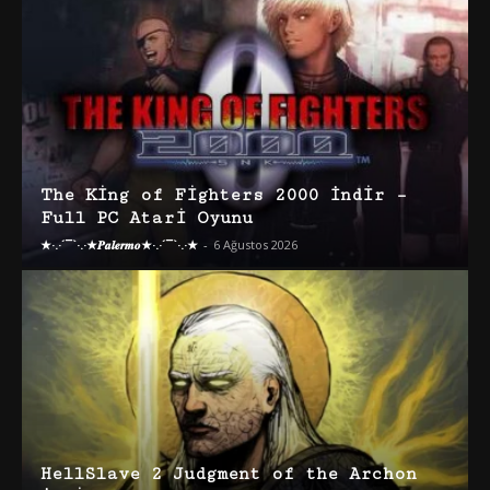
The King of Fighters 2000 İndir –
Full PC Atari Oyunu
★·.·´¯`·.·★𝑷𝒂𝒍𝒆𝒓𝒎𝒐★·.·´¯`·.·★
-
6 Ağustos 2026
HellSlave 2 Judgment of the Archon