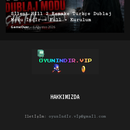
Silent Hill 2 Remake Türkçe Dublaj
Modu İndir – Full + Kurulum
GameOver
-
6 Ağustos 2026
HAKKIMIZDA
İletişim:
oyunindir.vip@gmail.com