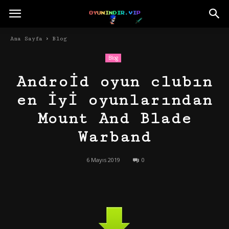
Ana Sayfa
Blog
Blog
Android oyun clubın
en iyi oyunlarından
Mount And Blade
Warband
6 Mayıs 2019
0