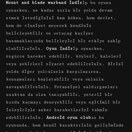
Mount and blade warband
indir
ip bu oyunu
oynarken, ne kadar zorlu bir yolda devam
etmek istediğinizi hem köken, hem devlet,
hem de cinsiyet seçerek kendiniz
belirleyebilir ve ortaçağ kariyer
basamaklarında belirleyici bir etkiye sahip
olabilirsiniz.
Oyun indir
ip oynarken,
özgürce hareket edebilir, köyleri, kaleleri
veya şehirleri ziyaret edebilirsiniz. Birisi
yolda diğer yolcularla karşılaşırsa,
konuşmaları başlatabilir veya onlarla
savaşabilirsiniz. Potansiyel saldırganları
uzaktan da olsa tanıyabilir, yeterli bir
hızda kaçmayı deneyebilir veya eğitimli bir
izleyiciyle asker haraketlerini tahmin
edebilirsiniz.
Android oyun club
ın bu
oyununda, hem kendi karakterinin gelişiminde