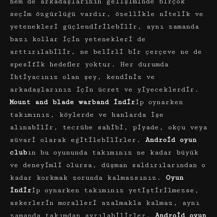
hem de arkadaşlarının gelişiminde birçok
seçim özgürlüğü vardır, özellikle nitelik ve
yetenekleri güçlendirilebilir, aynı zamanda
bazı kollar için yetenekleri de
arttırılabilir, ne belirli bir çerçeve ne de
spesifik hedefler yoktur. Her durumda
ihtiyacınız olan şey, kendiniz ve
arkadaşlarınız için ücret ve yiyeceklerdir.
Mount and blade warband
indir
ip oynarken
takımınız, köylerde ve hanlarda işe
alınabilir, tecrübe sahibi, piyade, okçu veya
süvari olarak eğitilebilirler.
Android oyun
club
ın bu oyununda takımınız ne kadar büyük
ve deneyimli olursa, düşman saldırılarından o
kadar korkmak zorunda kalmazsınız.
Oyun
indir
ip oynarken takımınız yetiştirilmezse,
askerlerin moralleri azalmakla kalmaz, aynı
zamanda takımdan ayrılabilirler.
Android oyun