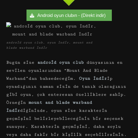
Android oyun clubın - (Direkt indir)
android oyun club, oyun indir, mount and
blade warband indir
Bugün size
android oyun club
dünyasının en
sevilen oyunlarından “Mount And Blade
Warband”dan bahsedeceğim.
Oyun indir
ip
oynadığınız zaman sizin de tanık olacağınız
gibi oyun, çok enteresan özelliklere sahip.
Örneğin
mount and blade warband
indir
diğinizde, oyun size karakterin
geçmişini belirleyebileceğiniz bir seçenek
sunuyor. Karakterin geçmişini, daha soylu
veya daha fakir bir kişilik seçebilirsiniz.