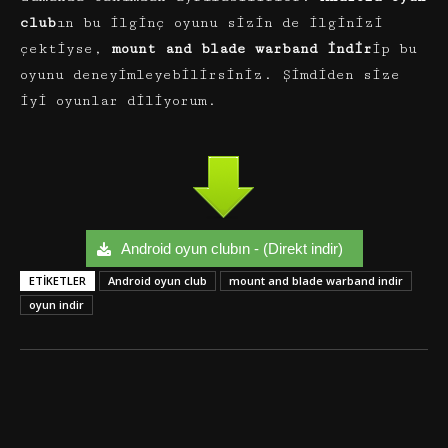
club
ın bu ilginç oyunu sizin de ilginizi
çektiyse,
mount and blade warband
indir
ip bu
oyunu deneyimleyebilirsiniz. Şimdiden size
iyi oyunlar diliyorum.
Android oyun clubın - (Direkt indir)
ETIKETLER
Android oyun club
mount and blade warband indir
oyun indir
Facebook
Twitter
Google+