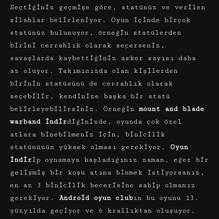
Seçtiğiniz geçmişe göre, statünüz ve verilen
silahlar belirleniyor. Oyun içinde birçok
statünüz bulunuyor, örneğin statülerden
birini cerrahlık olarak seçerseniz,
savaşlarda kaybettiğiniz asker sayısı daha
az oluyor. Takımınızda olan kişilerden
birinin statüsünü de cerrahlık olarak
seçebilir, kendinize başka bir statü
belirleyebilirsiniz. Örneğin
mount and blade
warband
indir
diğinizde, oyunda çok özel
atlara binebilmeniz için, binicilik
statünüzün yüksek olması gerekiyor.
Oyun
indir
ip oynamaya başladığınız zaman, eğer bir
gelişmiş bir koşu atına binmek istiyorsanız,
en az 3 binicilik becerisine sahip olmanız
gerekiyor.
Android oyun club
ın bu oyunu 13.
yüzyılda geçiyor ve 6 krallıktan oluşuyor.