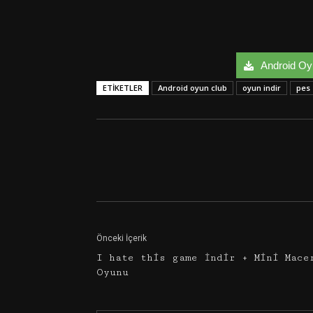
Android Oyu
ETIKETLER
Android oyun club
oyun indir
pes 
Facebook
Twitter
Önceki İçerik
I hate this game İndir + Mini Mace
Oyunu