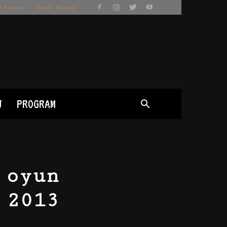
Yardım – İstek Bölümü
J
PROGRAM
 oyun
 2013