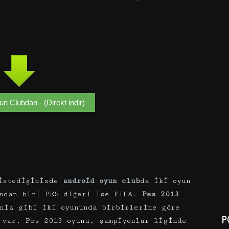
n Clubdan - (Direkt indir)
istediğinizde
android oyun club
da iki oyun
undan biri PES diğeri ise FIFA.
Pes 2013
iniz gibi iki oyununda birbirlerine göre
P
 var. Pes 2013 oyunu, şampiyonlar liginde