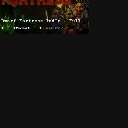
Dwarf Fortress İndir – Full
★·.·´¯`·.·★𝑷𝒂𝒍𝒆𝒓𝒎𝒐★·.·´¯`·.·★
-
6 Ağustos 2026