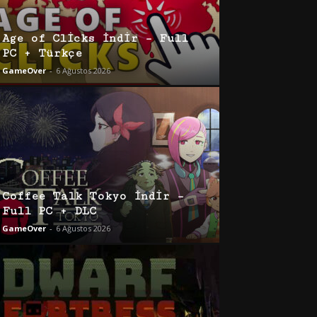
Age of Clicks İndir – Full
PC + Türkçe
GameOver
-
6 Ağustos 2026
Coffee Talk Tokyo İndir –
Full PC + DLC
GameOver
-
6 Ağustos 2026