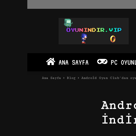
Oyun
İndir
Vip
–
Program
İndir
Full
ANA SAYFA
PC OYUN
PC
Ve
Android
Ana Sayfa
Blog
Android Oyun Club’dan oy
Apk
Andr
indi