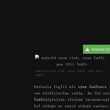
Android Oyu
android oyun club, oyun indir, pes 2013
indir
Futbolla ilgili bir
oyun indir
mek 
var birbirlerine rakip. Bu iki oy
indir
diğinizde sizinde farkedeceğ
iyi olduğu ve zayıf olduğu yanları