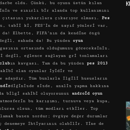
K
darbe oldu. Çünkü, bu oyunu üstün kılan
rinin ve sınırlı bir alanda top kullanımını
 çıtasını yukarılara çıkarıyor olması.
Pes
z, tabii ki, PES’in de zayıf yönleri var,
 da! Elbette, FIFA’nın da kendine özgü
 değil, sahada da! Bu yüzden
oyun
gasının ortasında olduğumuzu göreceksiniz.
i değil, eğlence sağlayan gri tonlamaları
club
ın kavgası. Tam da bu yüzden
pes 2013
akibi olan oyunlar iyidir ve
e adaydır. Tüm bunlarla ilgili hususların
ndir
diğinizde sizde, analiz yapma hakkına
nda bilgi sahibi oluyorsunuz
android oyun
atmosferin bu karışımı, turnuva veya kupa,
olursa olsun, tüm modları etkiler. Top
lamak bazen zordur; övgüye değer durumlar
ç denemeye ihtiyacınız olabilir. Yine de