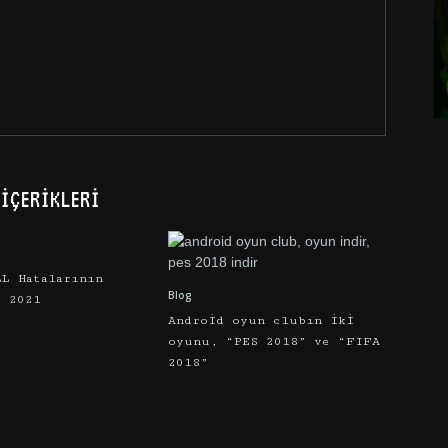
İÇERIKLERI
LL Hatalarının
Blog
i 2021
Android oyun clubın iki
oyunu, “PES 2018” ve “FIFA
2018”