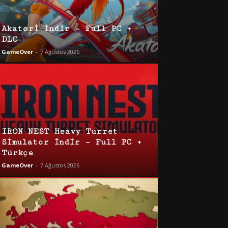
Akatori İndir – Full PC +
DLC
GameOver
-
7 Ağustos 2026
IRON NEST Heavy Turret
Simulator İndir – Full PC +
Türkçe
GameOver
-
7 Ağustos 2026