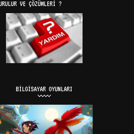
URULUR VE ÇÖZÜMLERI ?
BILGISAYAR OYUNLARI