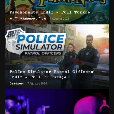
Psychonauts İndir – Full Türkçe
★·.·´¯`·.·★𝑷𝒂𝒍𝒆𝒓𝒎𝒐★·.·´¯`·.·★
-
7 Ağustos 2026
Police Simulator Patrol Officers
İndir – Full PC Türkçe
Deadpool
-
7 Ağustos 2026