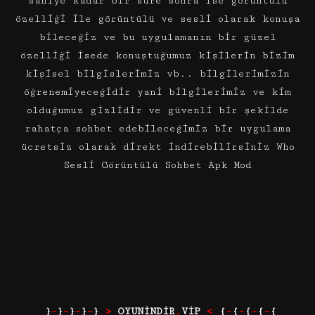
saniye kadar bir süre sonra ise görüntülü
özelliği ile görüntülü ve sesli olarak konuşa
bileceğiz ve bu uygulamanın bir güzel
özelliği isede konuştuğumuz kişilerin bizim
kişisel bilgislerimiz vb.. bilgilerimizin
öğrenemiyeceğidir yani bilgilerimiz ve kim
olduğumuz gizlidir ve güvenli bir şekilde
rahatça sohbet edebileceğimiz bir uygulama
ücretsiz olarak direkt indirebilirsiniz Who
Sesli Görüntülü Sohbet Apk Mod
}
–
}
–
}
–
}
–
}
>
OYUNİNDİR
.
VİP
<
{
–
{
–
{
–
{
–
{