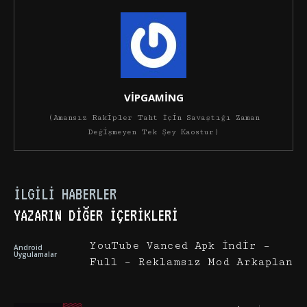
VİPGAMİNG
(Amansız Rakipler Taht İçin Savaştığı Zaman
Değişmeyen Tek Şey Kaostur)
İLGILI HABERLER
YAZARIN DIĞER İÇERIKLERI
YouTube Vanced Apk İndir –
Android
Uygulamalar
Full – Reklamsız Mod Arkaplan