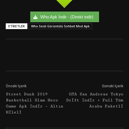
Who Apk İndir - (Direkt indir)
ETIKETLER
Who Sesli Görüntülü Sohbet Mod Apk
Facebook
Twitter
Google+
Önceki İçerik
Sonraki İçerik
Street Dunk 2019
GTA San Andreas Tokyo
Basketball Slam Hero
Drift İndir + Full Tüm
Game Apk İndir – Altın
Araba Paketli
Hileli