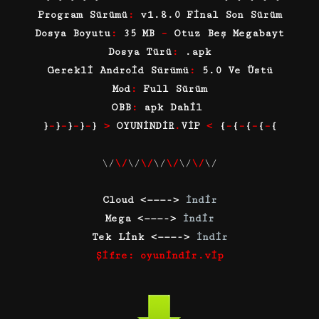
Program Sürümü
:
v1.8.0 Final Son Sürüm
Dosya Boyutu
:
35 MB
–
Otuz Beş Megabayt
Dosya Türü
:
.apk
Gerekli Android Sürümü
:
5.0 Ve Üstü
Mod
:
Full Sürüm
OBB
:
apk Dahil
}
–
}
–
}
–
}
–
}
>
OYUNİNDİR
.
VİP
<
{
–
{
–
{
–
{
–
{
\/
\/
\/
\/
\/
\/
\/
\/
\/
Cloud <———->
İndir
Mega <———->
İndir
Tek Link <———->
İndir
Şifre: oyunindir.vip