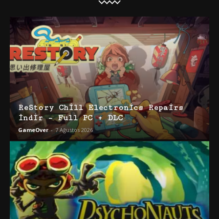
ReStory Chill Electronics Repairs
İndir – Full PC + DLC
GameOver
-
7 Ağustos 2026