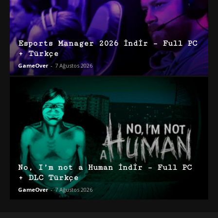
Esports Manager 2026 İndir – Full PC
+ Türkçe
GameOver
-
7 Ağustos 2026
No, I’m not a Human İndir – Full PC
+ DLC Türkçe
GameOver
-
7 Ağustos 2026