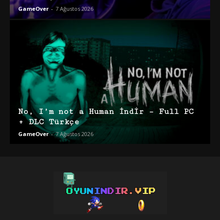
GameOver
-
7 Ağustos 2026
No, I’m not a Human İndir – Full PC
+ DLC Türkçe
GameOver
-
7 Ağustos 2026