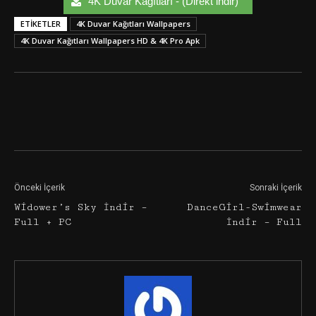
4K Duvar Kağıtları - (Direkt indir)
ETIKETLER
4K Duvar Kağıtları Wallpapers
4K Duvar Kağıtları Wallpapers HD & 4K Pro Apk
Facebook
Twitter
Google+
Önceki İçerik
Sonraki İçerik
Widower’s Sky İndir –
DanceGirl-Swimwear
Full + PC
İndir – Full