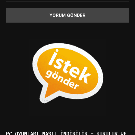
PC OYUNLARI NASIL İNDIRILIR – KURULUR VE