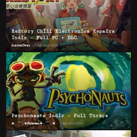
ReStory Chill Electronics Repairs
İndir – Full PC + DLC
GameOver
-
7 Ağustos 2026
Psychonauts İndir – Full Türkçe
★·.·´¯`·.·★𝑷𝒂𝒍𝒆𝒓𝒎𝒐★·.·´¯`·.·★
-
7 Ağustos 2026