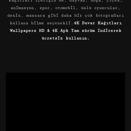
kağıtları içeriğin de; hayvan, doğa, çiçek,
animasyon, spor, otomobil, ünlü oyuncular,
deniz, manzara gibi daha bir çok fotoğrafları
kullana bilme seçenekli.
4K Duvar Kağıtları
Wallpapers HD & 4K Apk Tam sürüm indirerek
ücretsiz kullanın.