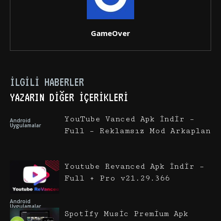
GameOver
İLGILI HABERLER
YAZARIN DIĞER İÇERIKLERI
YouTube Vanced Apk İndir –
Android
Uygulamalar
Full – Reklamsız Mod Arkaplan
Youtube Revanced Apk İndir –
Full + Pro v21.29.366
Android
Uygulamalar
Spotify Music Premium Apk