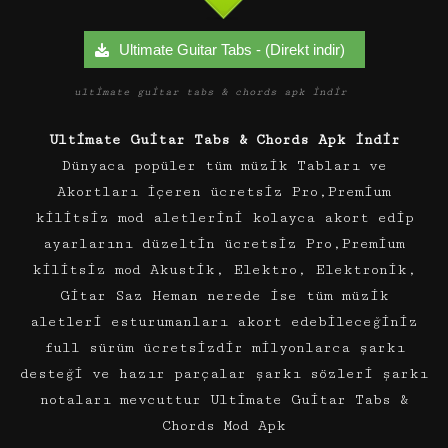
Ultimate Guitar Tabs - (Direkt indir)
ultimate guitar tabs & chords apk indir
Ultimate Guitar Tabs & Chords Apk indir
Dünyaca popüler tüm müzik Tabları ve
Akortları içeren ücretsiz Pro,Premium
kilitsiz mod aletlerini kolayca akort edip
ayarlarını düzeltin ücretsiz Pro,Premium
kilitsiz mod Akustik, Elektro, Elektronik,
Gitar Saz Heman nerede ise tüm müzik
aletleri esturumanları akort edebileceğiniz
full sürüm ücretsizdir milyonlarca şarkı
desteği ve hazır parçalar şarkı sözleri şarkı
notaları mevcuttur Ultimate Guitar Tabs &
Chords Mod Apk