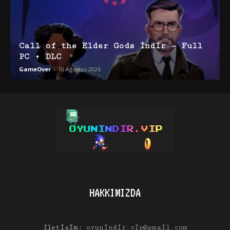
Call of the Elder Gods İndir – Full
PC + DLC
GameOver
-
10 Ağustos 2026
HAKKIMIZDA
İletişim:
oyunindir.vip@gmail.com