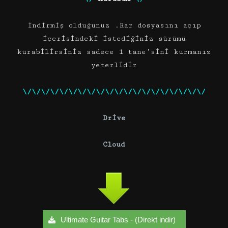
İndirmiş olduğunuz .Rar dosyasını açıp
içerisindeki istediğiniz sürümü
kurabilirsiniz sadece 1 tane’sini kurmanız
yeterlidir
\
/
\
/
\
/
\
/
\
/
\
/
\
/
\
/
\
/
\
/
\
/
\
/
\
/
\
/
\
/
\
/
\
/
\
/
\
/
\
/
Driv
e
Cl
o
ud
Ultimate Guitar Tabs - (Direkt indir)