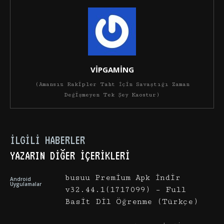
VİPGAMİNG
(Amansız Rakipler Taht İçin Savaştığı Zaman
Değişmeyen Tek Şey Kaostur)
İLGILI HABERLER
YAZARIN DIĞER İÇERIKLERI
busuu Premium Apk İndir
Android
Uygulamalar
v32.44.1(1717099) – Full
Basit Dil Öğrenme (Türkçe)