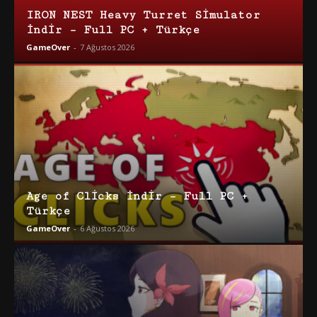
IRON NEST Heavy Turret Simulator
İndir – Full PC + Türkçe
GameOver
-
7 Ağustos 2026
Age of Clicks İndir – Full PC +
Türkçe
GameOver
-
6 Ağustos 2026