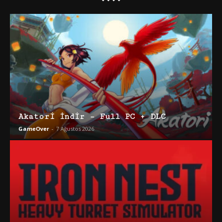
Akatori İndir – Full PC + DLC
GameOver
-
7 Ağustos 2026