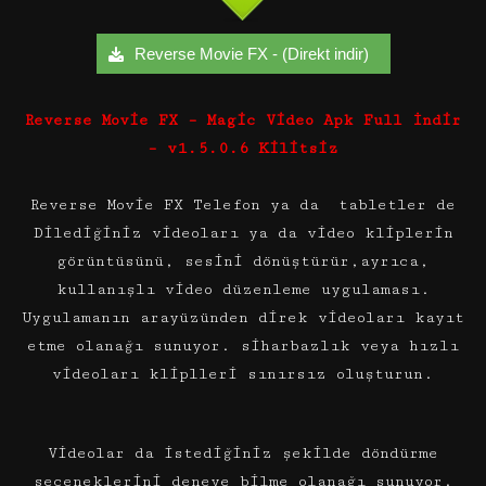
Reverse Movie FX - (Direkt indir)
Reverse Movie FX – Magic Video Apk Full İndir
– v1.5.0.6 Kilitsiz
Reverse Movie FX Telefon ya da tabletler de
Dilediğiniz videoları ya da video kliplerin
görüntüsünü, sesini dönüştürür,ayrıca,
kullanışlı video düzenleme uygulaması.
Uygulamanın arayüzünden direk videoları kayıt
etme olanağı sunuyor. siharbazlık veya hızlı
videoları kliplleri sınırsız oluşturun.
Videolar da istediğiniz şekilde döndürme
seçeneklerini deneye bilme olanağı sunuyor.