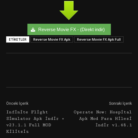
Reverse Movie FX - (Direkt indir)
ETIKETLER
Reverse Movie FX Apk
Reverse Movie FX Apk Full
Facebook
Twitter
Google+
Önceki İçerik
Sonraki İçerik
Infinite Flight
Operate Now: Hospital
Simulator Apk İndir +
Apk Mod Para Hilesi
v23.1.1 Full MOD
İndir v1.48.1
Kilitsiz