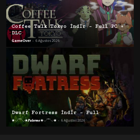
Coffee Talk Tokyo İndir – Full PC +
DLC
GameOver
-
6 Ağustos 2026
Dwarf Fortress İndir – Full
★·.·´¯`·.·★𝑷𝒂𝒍𝒆𝒓𝒎𝒐★·.·´¯`·.·★
-
6 Ağustos 2026