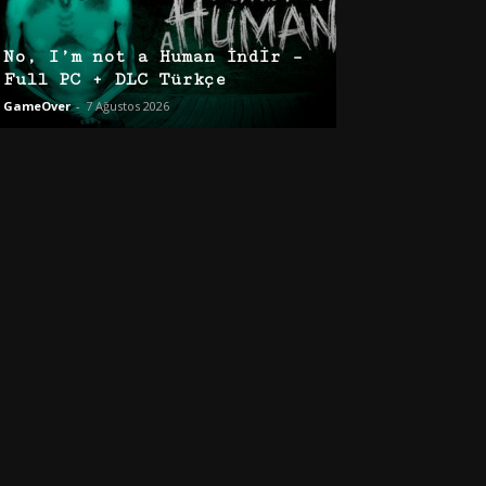
No, I’m not a Human İndir –
Full PC + DLC Türkçe
GameOver
-
7 Ağustos 2026