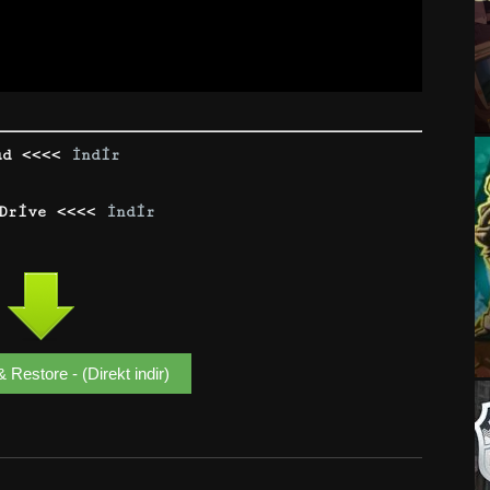
ud <<<<
İndir
 Drive <<<<
İndir
 Restore - (Direkt indir)