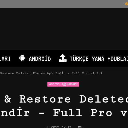
LARI
ANDROID
TÜRKÇE YAMA +DUBLA
Restore Deleted Photos Apk İndir – Full Pro v1.2.3
Android Uygulamalar
 & Restore Delete
İndir – Full Pro v
14 Temmuz 2019
0