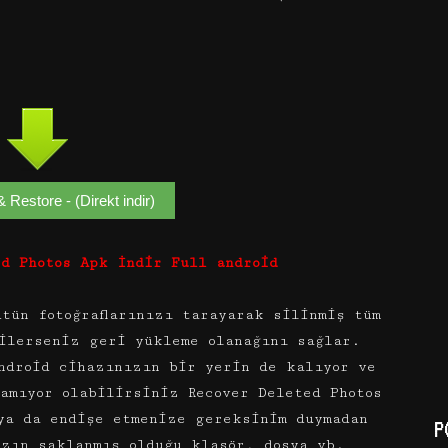
 Restore - (Direkt indir)
ed Photos Apk İndir Full android
tün fotoğraflarınızı tarayarak silinmiş tüm
ilerseniz geri yükleme olanağını sağlar.
android cihazınızın bir yerin de kalıyor ve
amıyor olabilirsiniz Recover Deleted Photos
ya da endişe etmenize gereksinim duymadan
P
ızın saklanmış olduğu klasör, dosya vb.