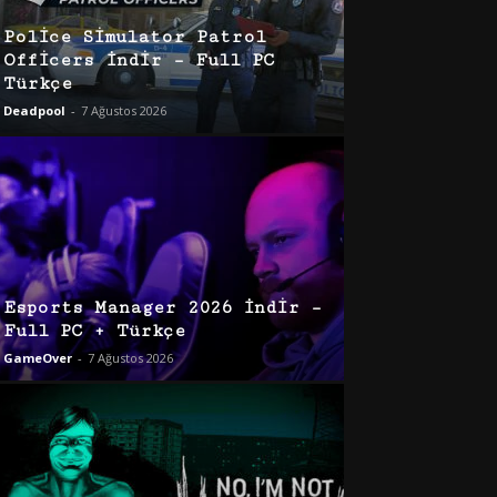
Police Simulator Patrol
Officers İndir – Full PC
Türkçe
Deadpool
-
7 Ağustos 2026
Esports Manager 2026 İndir –
Full PC + Türkçe
GameOver
-
7 Ağustos 2026