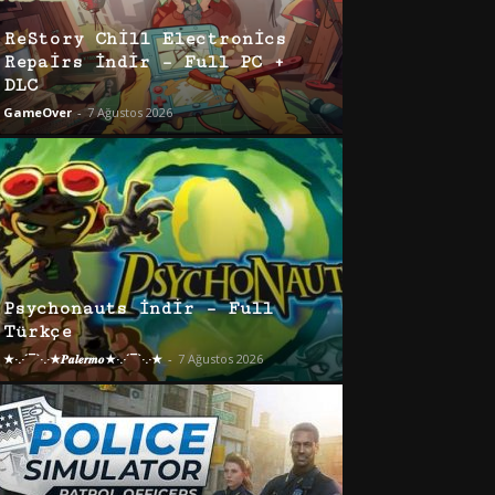
ReStory Chill Electronics
Repairs İndir – Full PC +
DLC
GameOver
-
7 Ağustos 2026
Psychonauts İndir – Full
Türkçe
★·.·´¯`·.·★𝑷𝒂𝒍𝒆𝒓𝒎𝒐★·.·´¯`·.·★
-
7 Ağustos 2026