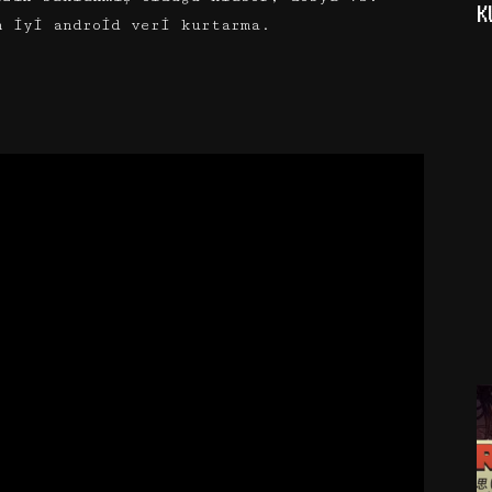
K
n iyi android veri kurtarma.