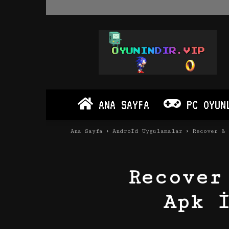
Oyun
İndir
Vip
–
Program
İndir
Full
ANA SAYFA
PC OYUN
PC
Ve
Android
Ana Sayfa
Android Uygulamalar
Recover & 
Apk
Recover
Apk 