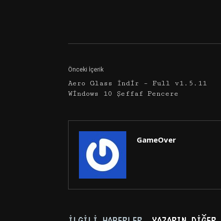
Facebook
Twitter
Önceki İçerik
Aero Glass İndir – Full v1.5.11
Windows 10 Şeffaf Pencere
GameOver
İLGILI HABERLER
YAZARIN DIĞER 