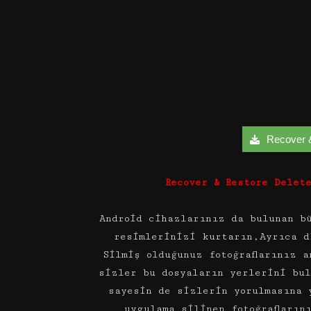
Recover &
Recover & Restore Delet
Android cihazlarınız da bulunan bü
resimlerinizi kurtarın,Ayrıca d
Silmiş olduğunuz fotoğraflarınız 
sizler bu dosyaların yerlerini bul
sayesin de sizlerin yorulmasına 
uygulama silinen fotoğrafların