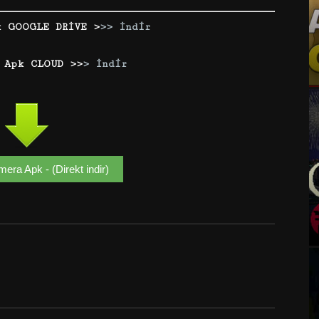
k GOOGLE DRİVE >
>> İndir
 Apk CLOUD >>
> İndir
ra Apk - (Direkt indir)
Google+
Email