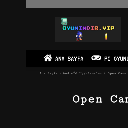
Oyun
İndir
Vip
–
Program
İndir
Full
ANA SAYFA
PC OYUN
PC
Ve
Android
Ana Sayfa
Android Uygulamalar
Open Camer
Apk
Open Ca