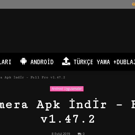
LARI
ANDROID
TÜRKÇE YAMA +DUBLA
a Apk İndir – Full Pro v1.47.2
Android Uygulamalar
mera Apk İndir – 
v1.47.2
8 Eylül 2019
0