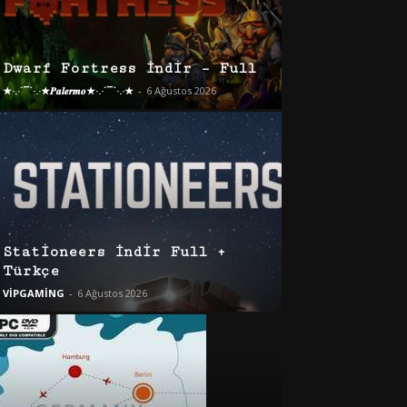
Dwarf Fortress İndir – Full
★·.·´¯`·.·★𝑷𝒂𝒍𝒆𝒓𝒎𝒐★·.·´¯`·.·★
-
6 Ağustos 2026
Stationeers İndir Full +
Türkçe
VİPGAMİNG
-
6 Ağustos 2026