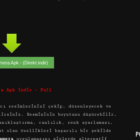
ra Apk - (Direkt indir)
ra Apk İndir – Full
cı resimlerinizi çekip, düzenleyecek ve
lirsiniz. Resminizin boyutunu düşürebilir,
anıklaştırma, canlılık, renk ayarlaması,
ut olan özellikleri başarılı bir şekilde
P
amera
uygulamasını sizlerde alternatif