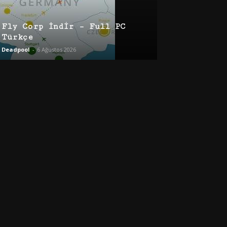
Fly Corp İndir – Full PC
Türkçe
Deadpool
-
6 Ağustos 2026