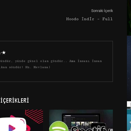
Sonraki İçerik
Hoodo İndir – Full
·.·★
üzdür, yüzde güzel olan gözdür.. Ama insanı insan
ıkan sözdür! Hz. Mevlana)
İÇERIKLERI