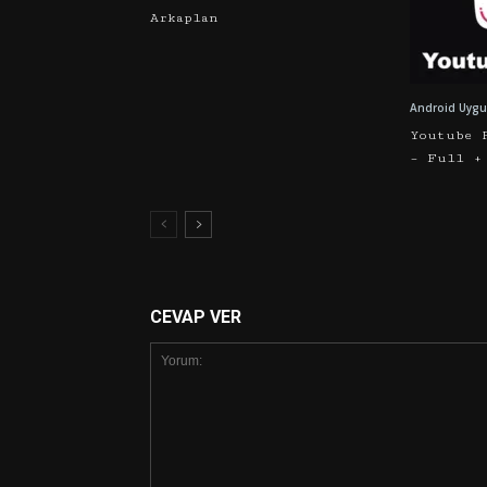
Arkaplan
Android Uygu
Youtube 
– Full +
CEVAP VER