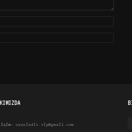
KIMIZDA
B
tişim:
oyunindir.vip@gmail.com