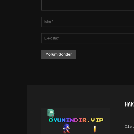
HAK
İle