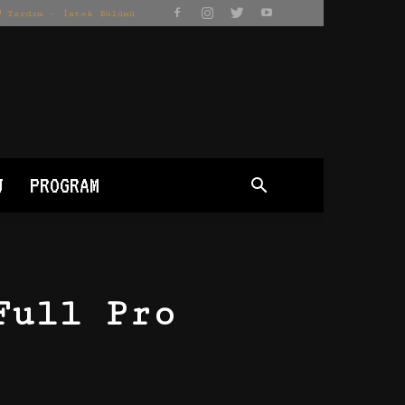
Yardım – İstek Bölümü
J
PROGRAM
Full Pro