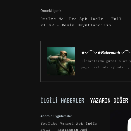
Önceki İçerik
Resize Me! Pro Apk İndir – Full
v1.99 – Resim Boyutlandırın
★·.·´¯`·.·★𝑷𝒂𝒍𝒆𝒓𝒎𝒐★·.·´¯`
(İnsanlarda güzel olan y
yapan aslında ağızdan ç
İLGILI HABERLER
YAZARIN DIĞER 
Android Uygulamalar
YouTube Vanced Apk İndir –
Full – Reklamsız Mod