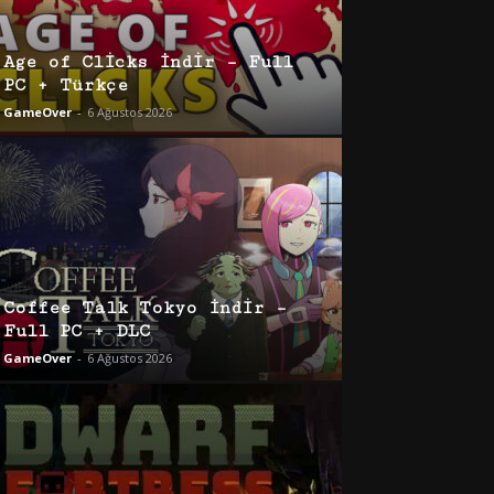
Age of Clicks İndir – Full
PC + Türkçe
GameOver
-
6 Ağustos 2026
Coffee Talk Tokyo İndir –
Full PC + DLC
GameOver
-
6 Ağustos 2026