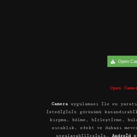
Open Came
Open Came
Camera
uygulaması ile en yaratı
istediğiniz görünümü kazandırabi
kırpma, bölme, birleştirme, bul
sıcaklık, efekt ve dahası mevc
uygulayabilirsiniz.
Android c