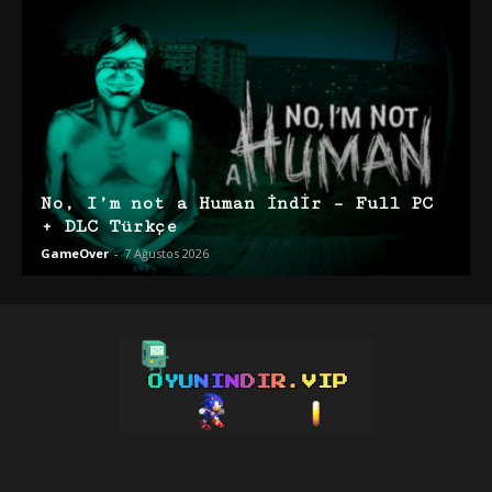
No, I’m not a Human İndir – Full PC
+ DLC Türkçe
GameOver
-
7 Ağustos 2026