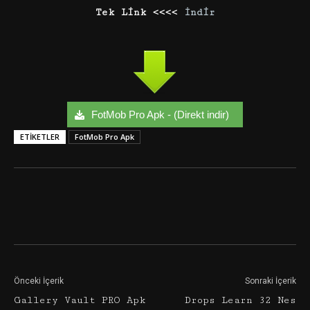
Tek Link <<<<
İndir
FotMob Pro Apk - (Direkt indir)
ETIKETLER
FotMob Pro Apk
Facebook
Twitter
Google+
Önceki İçerik
Sonraki İçerik
Gallery Vault PRO Apk
Drops Learn 32 Nes