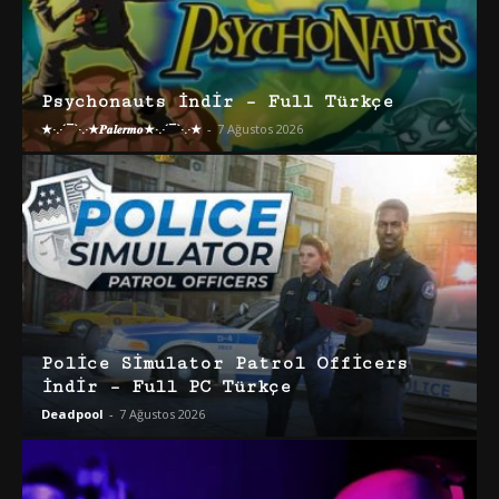
Psychonauts İndir – Full Türkçe
★·.·´¯`·.·★𝑷𝒂𝒍𝒆𝒓𝒎𝒐★·.·´¯`·.·★
-
7 Ağustos 2026
Police Simulator Patrol Officers
İndir – Full PC Türkçe
Deadpool
-
7 Ağustos 2026