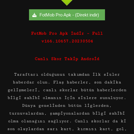
FotMob Pro Apk - (Direkt indir)
FotMob Pro Apk İndir – Full
v166.10657.20230504
Canlı Skor Takip Android
Taraftarı olduğunuz takımdan ilk sizler
haberdar olun. Flaş haberler, son dakika
gelişmeleri, canlı skorlar bütün haberlerden
bilgi sahibi olmanız için sizlere sunuluyor.
Dünya genelinden bütün liglerden,
turnuvalardan, şampiyonalardan bilgi sahibi
olma olanağını sağlıyor. Canlı skorlar da ki
son olaylardan sarı kart, kırmızı kart, gol,