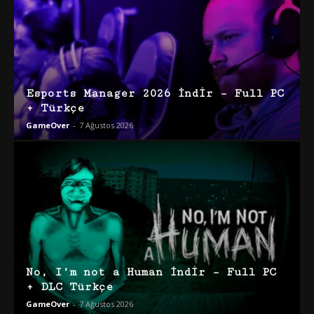
Esports Manager 2026 İndir – Full PC
+ Türkçe
GameOver
-
7 Ağustos 2026
No, I’m not a Human İndir – Full PC
+ DLC Türkçe
GameOver
-
7 Ağustos 2026