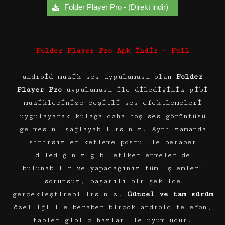
Folder Player Pro - (Direkt indir)
Folder Player Pro Apk İndir – Full
android müzik ses uygulaması olan
Folder
Player Pro
uygulaması ile dilediğiniz gibi
müziklerinize çeşitli ses efektlemeleri
uygulayarak kulağa daha hoş ses görüntüsü
gelmesini sağlayabilirsiniz. Aynı zamanda
sınırsız etiketleme postu ile beraber
dilediğiniz gibi etiketlenmeler de
bulunabilir ve yapacağınız tüm işlemleri
sorunsuz, başarılı bir şekilde
gerçekleştirebilirsiniz.
Güncel ve tam sürüm
özelliği ile beraber birçok android telefon,
tablet gibi cihazlar ile uyumludur.