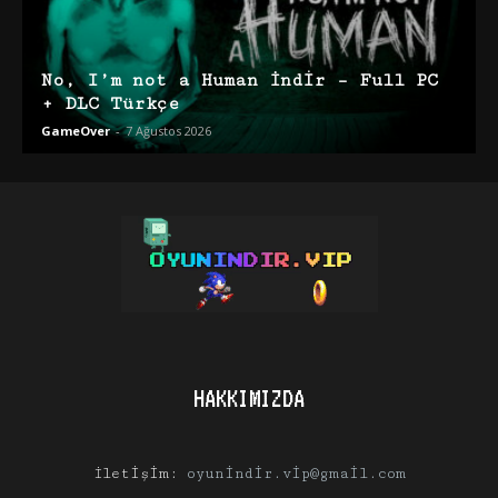
No, I’m not a Human İndir – Full PC
+ DLC Türkçe
GameOver
-
7 Ağustos 2026
HAKKIMIZDA
İletişim:
oyunindir.vip@gmail.com