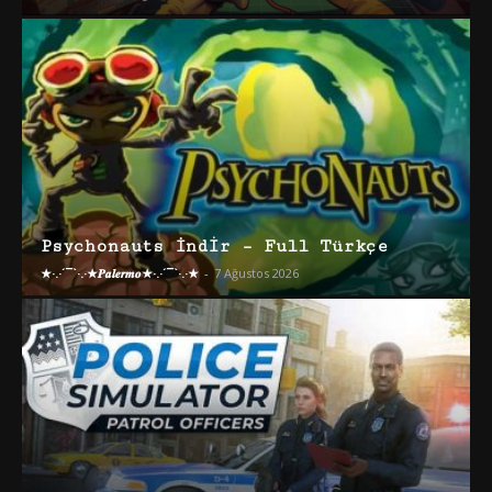
Psychonauts İndir – Full Türkçe
★·.·´¯`·.·★𝑷𝒂𝒍𝒆𝒓𝒎𝒐★·.·´¯`·.·★
-
7 Ağustos 2026