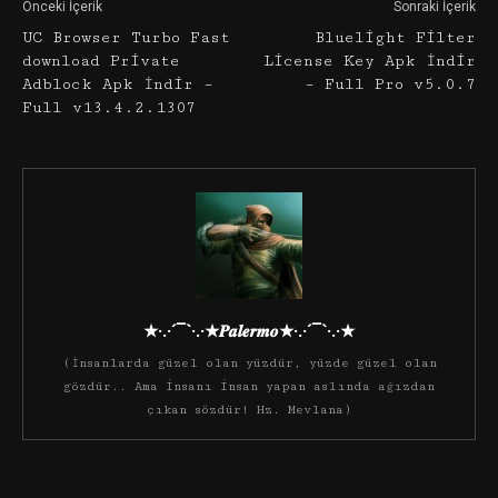
Önceki İçerik
Sonraki İçerik
UC Browser Turbo Fast
Bluelight Filter
download Private
License Key Apk İndir
Adblock Apk İndir –
– Full Pro v5.0.7
Full v13.4.2.1307
★·.·´¯`·.·★𝑷𝒂𝒍𝒆𝒓𝒎𝒐★·.·´¯`·.·★
(İnsanlarda güzel olan yüzdür, yüzde güzel olan
gözdür.. Ama insanı insan yapan aslında ağızdan
çıkan sözdür! Hz. Mevlana)