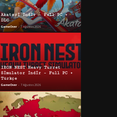
Akatori İndir – Full PC +
DLC
GameOver
-
7 Ağustos 2026
IRON NEST Heavy Turret
Simulator İndir – Full PC +
Türkçe
GameOver
-
7 Ağustos 2026