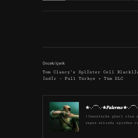
Facebook
Twitter
Önceki İçerik
Tom Clancy’s Splinter Cell Blackli
İndir – Full Türkçe + Tüm DLC
★·.·´¯`·.·★𝑷𝒂𝒍𝒆𝒓𝒎𝒐★·.·´¯`
(İnsanlarda güzel olan y
yapan aslında ağızdan ç