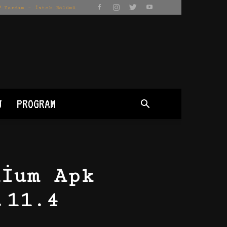
Yardım – İstek Bölümü
J
PROGRAM
mium Apk
.11.4