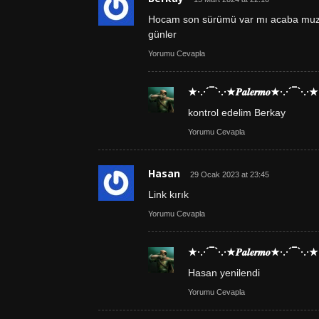
Hocam son sürümü var mı acaba muzikle
günler
Yorumu Cevapla
★·.·´¯`·.·★𝑷𝒂𝒍𝒆𝒓𝒎𝒐★·.·´¯`·.·★
kontrol edelim Berkay
Yorumu Cevapla
Hasan
29 Ocak 2023 at 23:45
Link kırık
Yorumu Cevapla
★·.·´¯`·.·★𝑷𝒂𝒍𝒆𝒓𝒎𝒐★·.·´¯`·.·★
Hasan yenilendi
Yorumu Cevapla