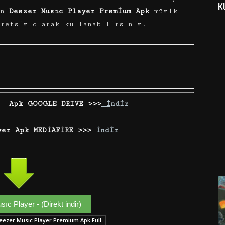
K
an
Deezer Musıc Player Premium Apk
müzik
cretsiz olarak kullanabilirsiniz.
r Apk GOOGLE DRIVE >>>
İ
ndir
er Apk MEDİAFİRE >>>
İndir
ıc Player - (Direkt indir)
eezer Musıc Player Premium Apk Full