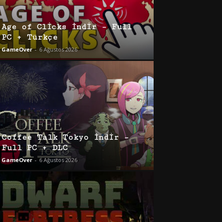
Age of Clicks İndir – Full
PC + Türkçe
GameOver
-
6 Ağustos 2026
Coffee Talk Tokyo İndir –
Full PC + DLC
GameOver
-
6 Ağustos 2026