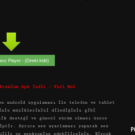
ıc Player - (Direkt indir)
 Premium Apk İndir – Full Mod
bu android uygulaması ile telefon ve tablet
iniz müziklerinizi dilediğiniz gibi
zik desteği ve güncel sürüm olması üzere
iptir. Ayrıca ses ayarlaması yaparak ses
P
bilir ve senkronize edebilirsiniz. Birçok