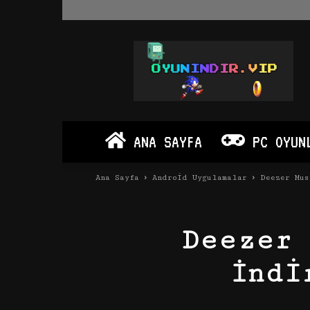
Oyun
İndir
Vip
–
Program
İndir
Full
ANA SAYFA
PC OYUN
PC
Ve
Android
Ana Sayfa
Android Uygulamalar
Deezer Mus
Apk
Deezer 
İndi