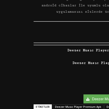
android cihazlar ile uyumlu ol
uygulamasını sizlerde ü
Deezer Musıc Playe
Deezer Musıc Play
Deezer Mus
ETIKETLER
Deezer Musıc Player Premium Apk
D