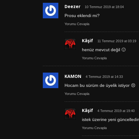
Deezer
10 Temmuz 2019 at 18:04
Prosu eklendi mi?
Yorumu Cevapla
Kâşif
11 Temmuz 2019 at 03:19
henüz mevcut değil 🙂
Yorumu Cevapla
KAMON
4 Temmuz 2019 at 14:33
Hocam bu sürüm de üyelik istiyor 😣
Yorumu Cevapla
Kâşif
4 Temmuz 2019 at 19:40
istek üzerine yeni güncelled
Yorumu Cevapla