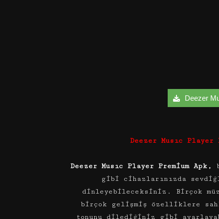
Deezer Mus
Deezer Musıc Player
Deezer Musıc Player Premium Apk,
gibi cihazlarınızda sevdiğ
dinleyebileceksiniz. Birçok mü
birçok gelişmiş özelliklere sah
tonunu dilediğiniz gibi ayarlaya