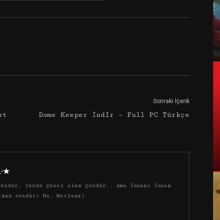
Google+
Email
Sonraki İçerik
st
Dome Keeper İndir – Full PC Türkçe
·.·★
üzdür, yüzde güzel olan gözdür.. Ama insanı insan
ıkan sözdür! Hz. Mevlana)