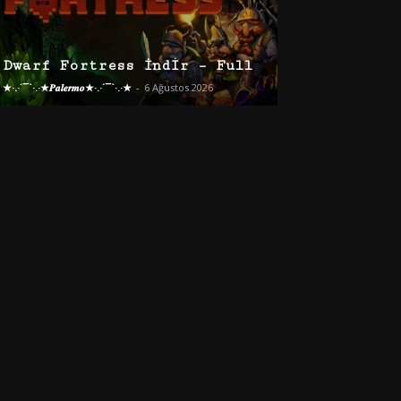
Dwarf Fortress İndir – Full
★·.·´¯`·.·★𝑷𝒂𝒍𝒆𝒓𝒎𝒐★·.·´¯`·.·★
-
6 Ağustos 2026