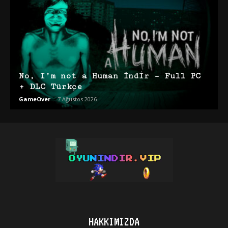
No, I’m not a Human İndir – Full PC
+ DLC Türkçe
GameOver
-
7 Ağustos 2026
HAKKIMIZDA