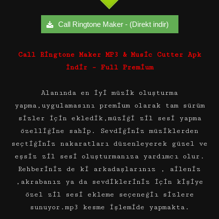
Call Ringtone Maker - (Direkt indir)
Call Ringtone Maker MP3 & Music Cutter Apk
İndir – Full Premium
Alanında en iyi müzik oluşturma
yapma,uygulamasını premium olarak tam sürüm
sizler için ekledik,müziği zil sesi yapma
özelliğine sahip. Sevdiğiniz müziklerden
seçtiğiniz nakaratları düzenleyerek güzel ve
eşsiz zil sesi oluşturmanıza yardımcı olur.
Rehberiniz de ki arkadaşlarınız , aileniz
,akrabanız ya da sevdikleriniz için kişiye
özel zil sesi ekleme seçeneğiı sizlere
sunuyor.mp3 kesme işlemide yapmakta.