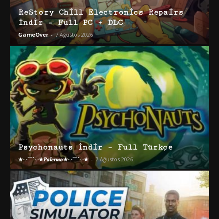
ReStory Chill Electronics Repairs
İndir – Full PC + DLC
GameOver
-
7 Ağustos 2026
Psychonauts İndir – Full Türkçe
★·.·´¯`·.·★𝑷𝒂𝒍𝒆𝒓𝒎𝒐★·.·´¯`·.·★
-
7 Ağustos 2026