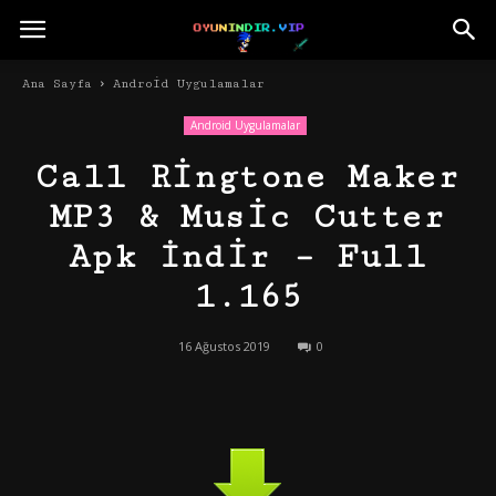
Ana Sayfa
Android Uygulamalar
Android Uygulamalar
Call Ringtone Maker
MP3 & Music Cutter
Apk İndir – Full
1.165
16 Ağustos 2019
0