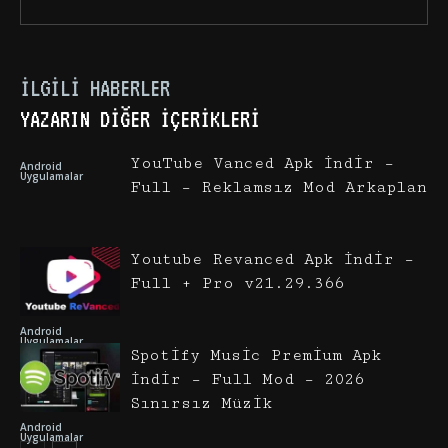
İLGILI HABERLER
YAZARIN DIĞER İÇERIKLERI
YouTube Vanced Apk İndir –
Android
Uygulamalar
Full – Reklamsız Mod Arkaplan
Youtube Revanced Apk İndir –
Full + Pro v21.29.366
Android
Uygulamalar
Spotify Music Premium Apk
İndir – Full Mod – 2026
Sınırsız Müzik
Android
Uygulamalar