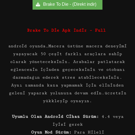
Brake To Die - (Direkt indir)
Brake To Die Apk İndir – Full
android oyunda,Macera üstüne macera deneyimi
yaşayacak 50 çeşit farklı araçlara sahip
olarak yöneteceksiniz. Arabalar patlatarak
eğlencenin içinden geçeceksiniz ve otobanı
darmadağın ederek stres atabileceksiniz.
Aynı zamanda kaza yapmamak için elinizden
geleni yaparak yolunuza devam edin.ücretsiz
yükkleyip oynayın.
Uyumlu Olan Android Cihaz Sürüm:
4.4 veya
iyisi gerek
Oyun Mod Sürüm:
Para Hileli