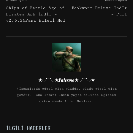
Ships of Battle Age of
Bookworm Deluxe İndir
Pirates Apk İndir –
– Full
v2.6.25Para Hileli Mod
★·.·´¯`·.·★𝑷𝒂𝒍𝒆𝒓𝒎𝒐★·.·´¯`·.·★
(İnsanlarda güzel olan yüzdür, yüzde güzel olan
gözdür.. Ama insanı insan yapan aslında ağızdan
çıkan sözdür! Hz. Mevlana)
İLGILI HABERLER