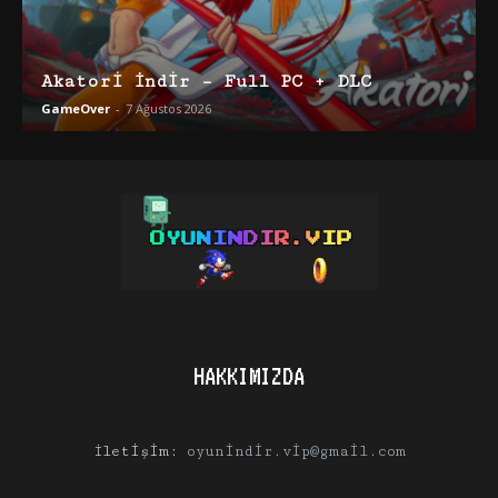
Akatori İndir – Full PC + DLC
GameOver
-
7 Ağustos 2026
HAKKIMIZDA
İletişim:
oyunindir.vip@gmail.com