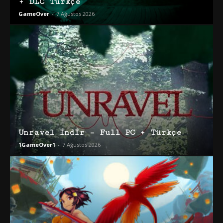
+ DLC Türkçe
GameOver
-
7 Ağustos 2026
Unravel İndir – Full PC + Türkçe
1GameOver1
-
7 Ağustos 2026