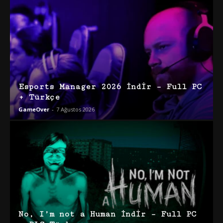
Esports Manager 2026 İndir – Full PC
+ Türkçe
GameOver
-
7 Ağustos 2026
No, I’m not a Human İndir – Full PC