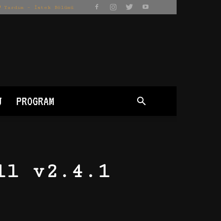
Yardım – İstek Bölümü
J
PROGRAM
ll v2.4.1