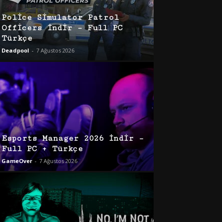
Police Simulator Patrol
Officers İndir – Full PC
Türkçe
Deadpool
-
7 Ağustos 2026
Esports Manager 2026 İndir –
Full PC + Türkçe
GameOver
-
7 Ağustos 2026