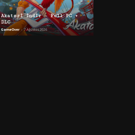
Akatori İndir – Full PC +
DLC
GameOver
-
7 Ağustos 2026