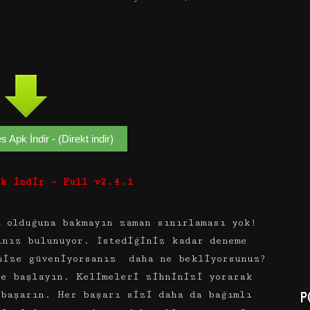
Apk İndir - (Direkt indir)
pk İndir – Full v2.4.1
u olduğuna bakmayın zaman sınırlaması yok!
ınız bulunuyor. İstediğiniz kadar deneme
nize güveniyorsanız daha ne bekliyorsunuz?
ye başlayın. Kelimeleri zihninizi yorarak
P
 başarın. Her başarı sizi daha da bağımlı