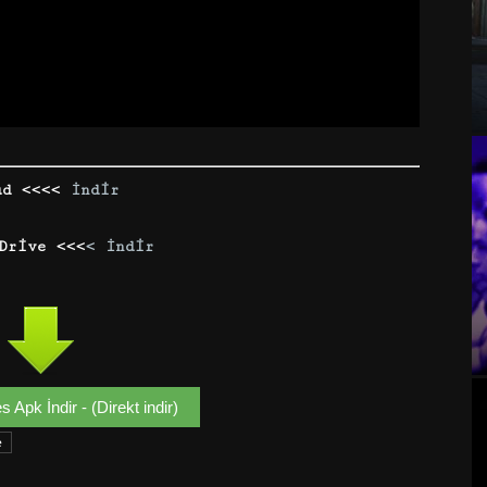
ud <<<<
İndir
Drive <<<
< İndir
Apk İndir - (Direkt indir)
e