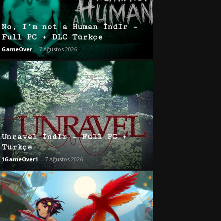
No, I’m not a Human İndir –
Full PC + DLC Türkçe
GameOver
-
7 Ağustos 2026
Unravel İndir – Full PC +
Türkçe
1GameOver1
-
7 Ağustos 2026