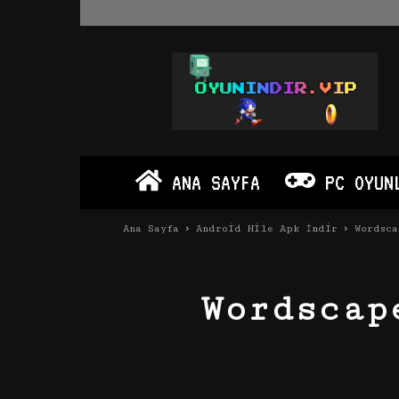
Oyun
İndir
Vip
–
Program
İndir
Full
ANA SAYFA
PC OYUN
PC
Ve
Android
Ana Sayfa
Android Hile Apk İndir
Wordsc
Apk
Wordscap