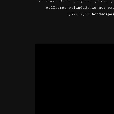
kılacak. Ev de , iş de, yolda, y
geliyorsa bulunduğunuz her or
yakalayın.
Wordscape