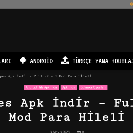
LARI
ANDROID
TÜRKÇE YAMA +DUBLA
apes Apk İndir – Full v2.4.1 Mod Para Hileli
Android Hile Apk İndir
Apk İndir
Bulmaca Oyunları
es Apk İndir – Fu
Mod Para Hileli
3 Mayıs 2023
0