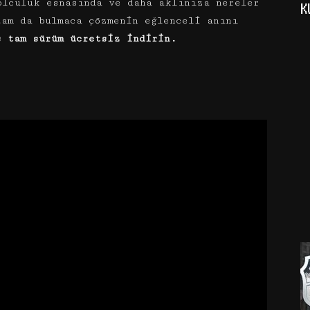
olculuk esnasında ve daha aklınıza nereler
K
tam da bulmaca çözmenin eğlenceli anını
s tam sürüm ücretsiz indirin.