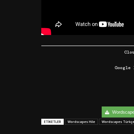
Clo
Google 
Wordscapes 
ETIKETLER
Wordscapes Hile
Wordscapes Türkç