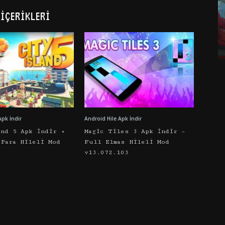
İÇERIKLERI
Apk İndir
Android Hile Apk İndir
and 5 Apk İndir +
Magic Tiles 3 Apk İndir –
 Para Hileli Mod
Full Elmas Hileli Mod
v13.072.103