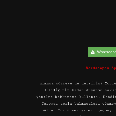
Wordscapes 
Wordscapes A
ulmaca çözmeye ne dersiniz? Zorl
Dilediğiniz kadar düşünme hakk
yanılma hakkınızı kullanın. Kendi
Çarpmaz zorlu bulmacaları çözme
bulun. Zorlu seviyeleri geçmeyi