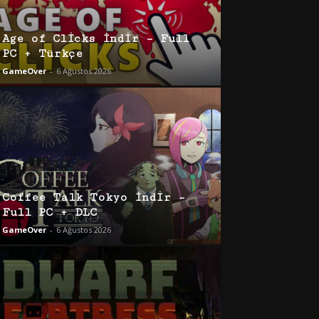
Age of Clicks İndir – Full
PC + Türkçe
GameOver
-
6 Ağustos 2026
Coffee Talk Tokyo İndir –
Full PC + DLC
GameOver
-
6 Ağustos 2026