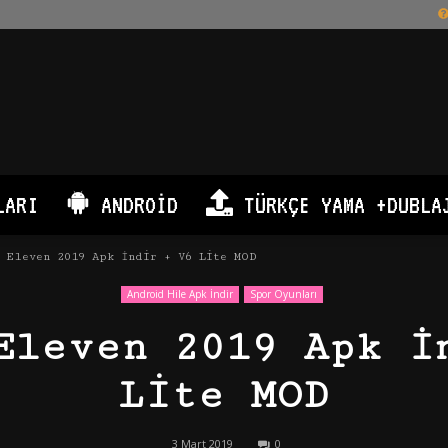
LARI
ANDROID
TÜRKÇE YAMA +DUBLA
 Eleven 2019 Apk İndir + V6 Lite MOD
Android Hile Apk İndir
Spor Oyunları
Eleven 2019 Apk İ
Lite MOD
3 Mart 2019
0