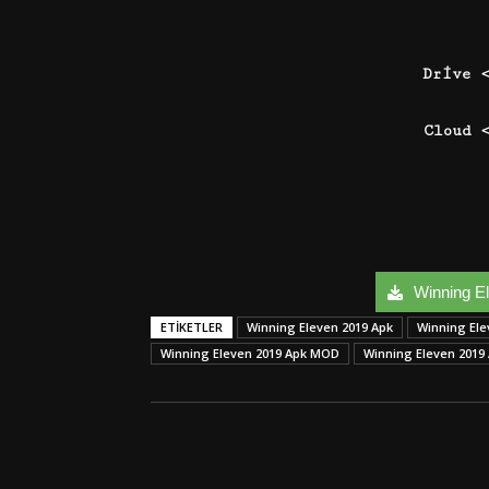
Drive 
Cloud 
Winning El
ETIKETLER
Winning Eleven 2019 Apk
Winning Ele
Winning Eleven 2019 Apk MOD
Winning Eleven 2019 
Facebook
Twitter