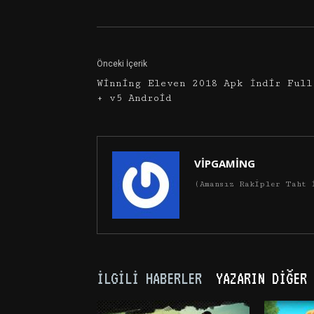
Önceki İçerik
Winning Eleven 2018 Apk İndir Full
+ v5 Android
VİPGAMİNG
(Amansız Rakipler Taht 
İLGILI HABERLER
YAZARIN DIĞER 