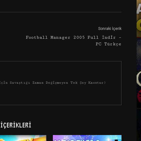
Sonraki İçerik
Football Manager 2005 Full İndir –
PC Türkçe
İçin Savaştığı Zaman Değişmeyen Tek Şey Kaostur)
İÇERIKLERI