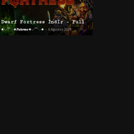
Dwarf Fortress İndir – Full
★·.·´¯`·.·★𝑷𝒂𝒍𝒆𝒓𝒎𝒐★·.·´¯`·.·★
-
6 Ağustos 2026