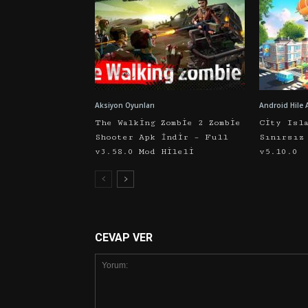
Aksiyon Oyunları
Android Hile 
The Walking Zombie 2 Zombie
City Isl
Shooter Apk İndir – Full
Sınırsız
v3.58.0 Mod Hileli
v5.10.0
CEVAP VER