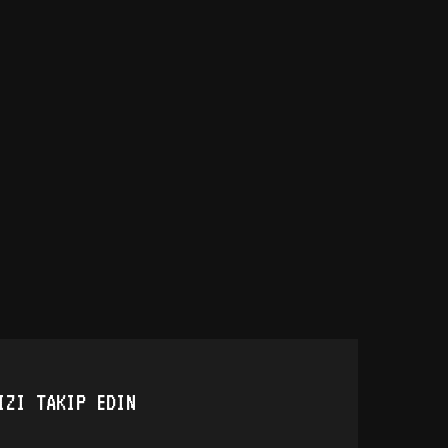
IZI TAKIP EDIN