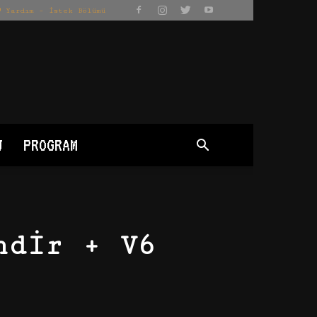
Yardım – İstek Bölümü
J
PROGRAM
ndir + V6