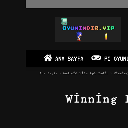
Oyun
İndir
Vip
–
Program
İndir
Full
ANA SAYFA
PC OYUN
PC
Ve
Android
Ana Sayfa
Android Hile Apk İndir
Winning
Apk
Winning 