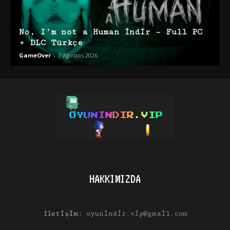
No, I’m not a Human İndir – Full PC
+ DLC Türkçe
GameOver
-
7 Ağustos 2026
HAKKIMIZDA
İletişim:
oyunindir.vip@gmail.com