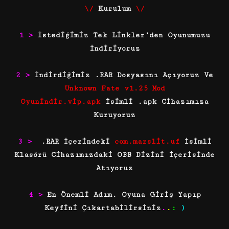
\/
Kurulum
\/
1 >
İstediğimiz Tek Linkler’den Oyunumuzu
İndiriyoruz
2 >
İndirdiğimiz .RAR Dosyasını Açıyoruz Ve
Unknown Fate v1.25 Mod
Oyunindir.vip.apk
İsimli .apk Cihazımıza
Kuruyoruz
3 >
.RAR İçerindeki
com.marslit.uf
İsimli
Klasörü Cihazımızdaki OBB Dizini İçerisinde
Atıyoruz
4 >
En Önemli Adım. Oyuna Giriş Yapıp
Keyfini Çıkartabilirsiniz
.
.
:
)