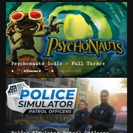
Psychonauts İndir – Full Türkçe
★·.·´¯`·.·★𝑷𝒂𝒍𝒆𝒓𝒎𝒐★·.·´¯`·.·★
-
7 Ağustos 2026