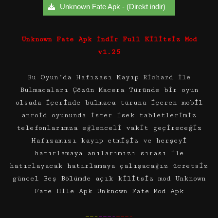
Unknown Fate Apk - (Direkt indir)
Unknown Fate Apk İndir Full Kilitsiz Mod
v1.25
Bu Oyun’da Hafızası Kayıp Richard İle
Bulmacaları Çözün Macera Türünde bir oyun
olsada içerinde bulmaca türünü içeren mobil
anroid oyununda ister isek tabletlerimiz
telefonlarımza eğlenceli vakit geçireceğiz
Hafızamızı kayıp etmişiz ve herşeyi
hatırlamaya anılarımızı sırası ile
hatırlayacak hatırlamaya çalışacağız ücretsiz
güncel Beş Bölümde açık kilitsiz mod Unknown
Fate Hile Apk Unknown Fate Mod Apk
——–
———-
———-