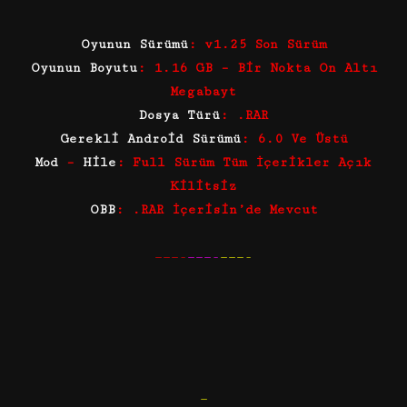
Oyunun Sürümü
: v1.25 Son Sürüm
Oyunun Boyutu
: 1.16 GB – Bir Nokta On Altı
Megabayt
Dosya Türü
: .RAR
Gerekli Android Sürümü
: 6.0 Ve Üstü
Mod
–
Hile
: Full Sürüm Tüm İçerikler Açık
Kilitsiz
OBB
: .RAR İçerisin’de Mevcut
———-
———-
———-
—