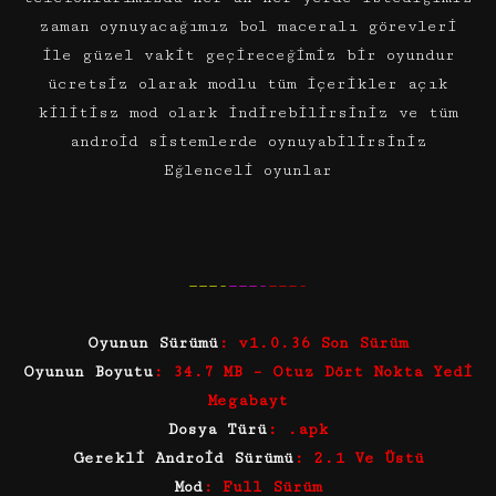
zaman oynuyacağımız bol maceralı görevleri
ile güzel vakit geçireceğimiz bir oyundur
ücretsiz olarak modlu tüm içerikler açık
kilitisz mod olark indirebilirsiniz ve tüm
android sistemlerde oynuyabilirsiniz
Eğlenceli oyunlar
———-
———-
———-
Oyunun Sürümü
: v1.0.36 Son Sürüm
Oyunun Boyutu
: 34.7 MB – Otuz Dört Nokta Yedi
Megabayt
Dosya Türü
: .apk
Gerekli Android Sürümü
: 2.1 Ve Üstü
Mod
: Full Sürüm