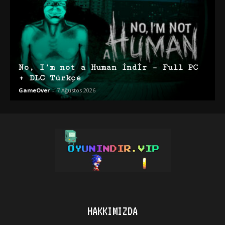
No, I’m not a Human İndir – Full PC
+ DLC Türkçe
GameOver
-
7 Ağustos 2026
HAKKIMIZDA