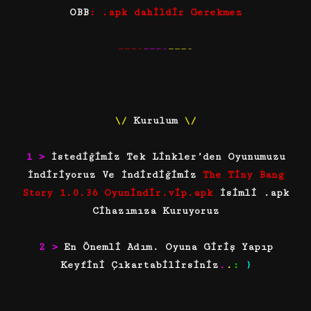
OBB
: .apk dahildir Gerekmez
———-
———-
———-
\/
Kurulum
\/
1 >
İstediğimiz Tek Linkler’den Oyunumuzu
İndiriyoruz Ve
İndirdiğimiz
The Tiny Bang
Story 1.0.36 Oyunindir.vip.apk
İsimli .apk
Cihazımıza Kuruyoruz
2 >
En Önemli Adım. Oyuna Giriş Yapıp
Keyfini Çıkartabilirsiniz
.
.
:
)