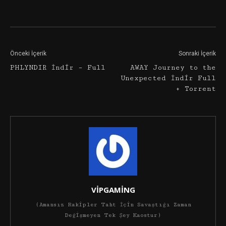
Facebook
Twitter
Google+
Önceki İçerik
Sonraki İçerik
PHLYNDIR İndir – Full
AWAY Journey to the
Unexpected İndir Full
+ Torrent
VİPGAMİNG
(Amansız Rakipler Taht İçin Savaştığı Zaman
Değişmeyen Tek Şey Kaostur)