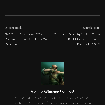
Facebook
Twitter
Google+
Önceki İçerik
Sonraki İçerik
Sekiro Shadows Die
Dot to Dot Apk İndir –
Twice Hile İndir +24
Full Kilitsiz Hileli
Trainer
Mod v1.10.2
★·.·´¯`·.·★𝑷𝒂𝒍𝒆𝒓𝒎𝒐★·.·´¯`·.·★
(İnsanlarda güzel olan yüzdür, yüzde güzel olan
gözdür.. Ama insanı insan yapan aslında ağızdan