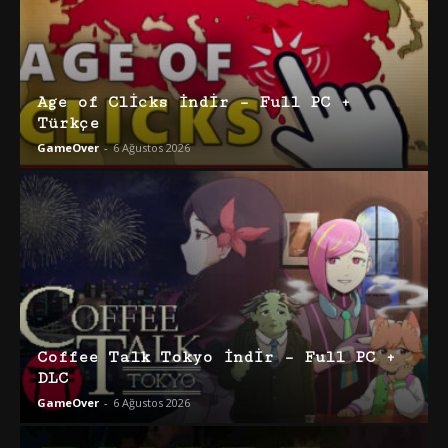
Age of Clicks İndir – Full PC +
Türkçe
GameOver
-
6 Ağustos 2026
Coffee Talk Tokyo İndir – Full PC +
DLC
GameOver
-
6 Ağustos 2026