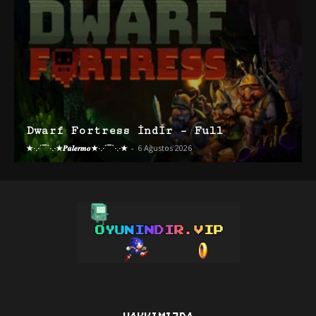
Dwarf Fortress İndir – Full
★·.·´¯`·.·★𝑷𝒂𝒍𝒆𝒓𝒎𝒐★·.·´¯`·.·★
-
6 Ağustos 2026