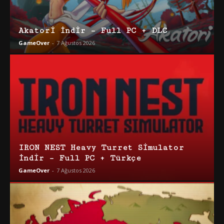
Akatori İndir – Full PC + DLC
GameOver
-
7 Ağustos 2026
IRON NEST Heavy Turret Simulator
İndir – Full PC + Türkçe
GameOver
-
7 Ağustos 2026