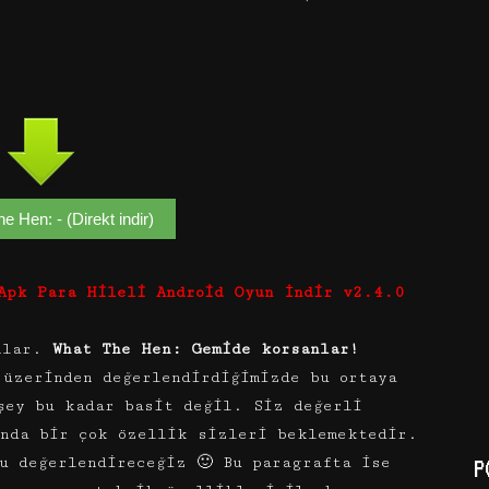
e Hen: - (Direkt indir)
Apk Para Hileli Android Oyun İndir v2.4.0
anlar.
What The Hen: Gemide korsanlar!
üzerinden değerlendirdiğimizde bu ortaya
şey bu kadar basit değil. Siz değerli
unda bir çok özellik sizleri beklemektedir.
u değerlendireceğiz 🙂 Bu paragrafta ise
P