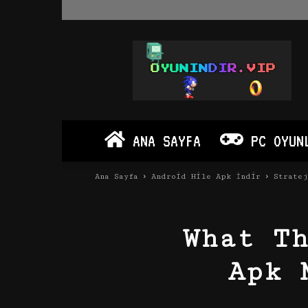
Oyun
İndir
Vip
–
Program
İndir
Full
ANA SAYFA
PC OYUN
PC
Ve
Android
Ana Sayfa
Android Hile Apk İndir
Strate
Apk
What T
Apk 