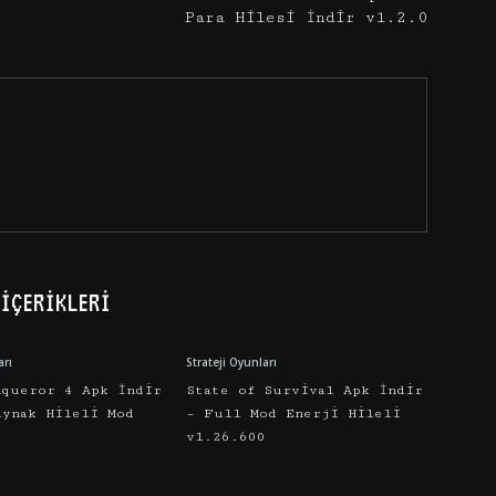
Para Hilesi İndir v1.2.0
İÇERIKLERI
arı
Strateji Oyunları
nqueror 4 Apk İndir
State of Survival Apk İndir
aynak Hileli Mod
– Full Mod Enerji Hileli
v1.26.600