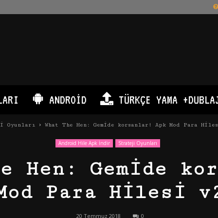
LARI
ANDROID
TÜRKÇE YAMA +DUBLA
ji Oyunları
What The Hen: Gemide korsanlar! Apk Mod Para Hiles
Android Hile Apk İndir
Strateji Oyunları
he Hen: Gemide kor
Mod Para Hilesi v
20 Temmuz 2018
0