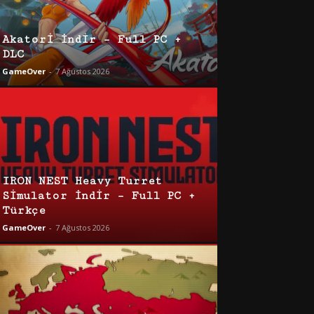
Akatori İndir – Full PC +
DLC
GameOver
-
7 Ağustos 2026
IRON NEST Heavy Turret
Simulator İndir – Full PC +
Türkçe
GameOver
-
7 Ağustos 2026