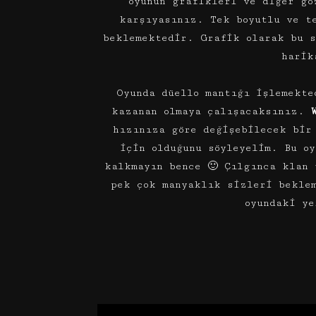
oyunun grafikleri ve diğer gö
karşıyasınız. Tek boyutlu ve t
beklemektedir. Grafik olarak bu s
harik
Oyunda düello mantığı işlemekte
kazanan olmaya çalışacaksınız.
hızınıza göre değişebilecek bir
için olduğunu söyleyelim. Bu o
kalkmayın bence 🙂 Çılgınca klan 
pek çok manyaklık sizleri bekle
oyundaki ye