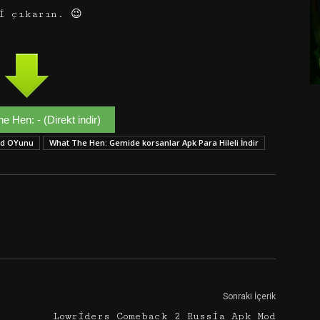
i çıkarın. 😉
e Hen: - (Direkt indir)
id OYunu
What The Hen: Gemide korsanlar Apk Para Hileli İndir
Google+
Email
Sonraki İçerik
Lowriders Comeback 2 Russia Apk Mod