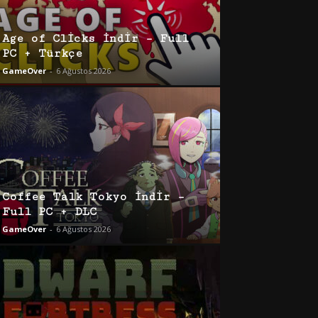
Age of Clicks İndir – Full
PC + Türkçe
GameOver
-
6 Ağustos 2026
Coffee Talk Tokyo İndir –
Full PC + DLC
GameOver
-
6 Ağustos 2026