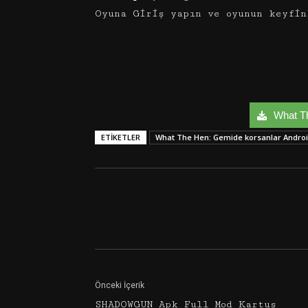
Oyuna Giriş yapın ve oyunun keyfin
What Th
ETIKETLER
What The Hen: Gemide korsanlar Andro
Facebook
Twitter
Önceki İçerik
SHADOWGUN Apk Full Mod Kartuş