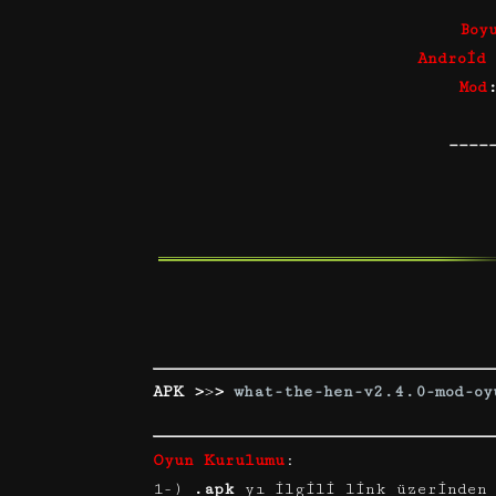
Boy
Android
Mod
————
APK
>
>
>
what-the-hen-v2.4.0-mod-oy
Oyun Kurulumu
:
1-)
.apk
yı ilgili link üzerinden 