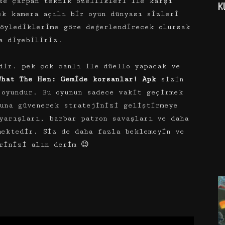
ze çarpan teknik özellikleri ile karşı
K
ek kamera açılı bir oyun dünyası sizleri
öylediklerime göre değerlendirecek olursak
a diyebiliriz.
dir. pek çok canlı ile düello yapacak ve
What The Hen: Gemide korsanlar! Apk
sizin
 oyundur. Bu oyunun sadece vakit geçirmek
yuna güvenerek stratejinizi geliştirmeye
yarışları, barbar patron savaşları ve daha
mektedir. Siz de daha fazla beklemeyin ve
rinizi alın derim 😉