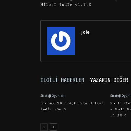
Hilesi İndir v1.7.0
Joie
İLGILI HABERLER
YAZARIN DIĞER 
Strateji Oyunları
Strateji Oyunl
Bloons TD 6 Apk Para Hilesi
World Co
İndir v56.0
– Full K
v1.28.0