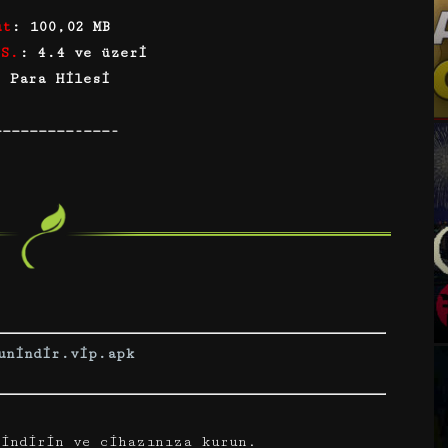
ut
: 100,02 MB
 S.
: 4.4 ve üzeri
: Para Hilesi
—————————-———-
unindir.vip.apk
indirin ve cihazınıza kurun.