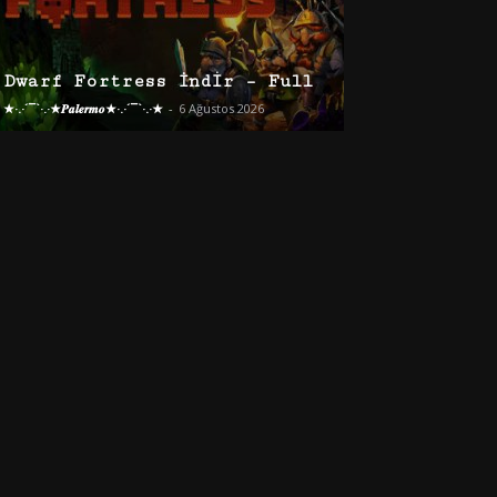
Dwarf Fortress İndir – Full
★·.·´¯`·.·★𝑷𝒂𝒍𝒆𝒓𝒎𝒐★·.·´¯`·.·★
-
6 Ağustos 2026