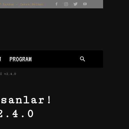
Yardım – İstek Bölümü
J
PROGRAM
i v2.4.0
sanlar!
2.4.0