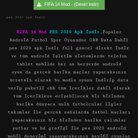
FIFA 14 Mod - (Direkt indir)
pes 2020 apk indir
FIFA 14 Mod
PES 2020 Apk indir
,Popüler
Android Futbol Spor Oyunudur OBB Data Dahil
pes 2020 apk indir full güncel direkt indir
ve tüm android işletim sistemlerde telefon
tablet mobilde her an heryerde android
oyun’da gerçek harika maçlar yapacaksınız
ücretsiz olarak bu modlu oyunu indirip data
verip paketli obb tüm içerikler dahil olarak
tüm içeriklere erişebilecek bir birinden
harika dünyaca ünlü futbolcular ligler
takımlar ile gerçek sahalarda futbol maçları
yapacaksınız bir birinden harika çalımlar
şutlar ve hd grafiği ile pes 2020 android
mobil deneyimi yaşayacaksınız keyifli oyunlar