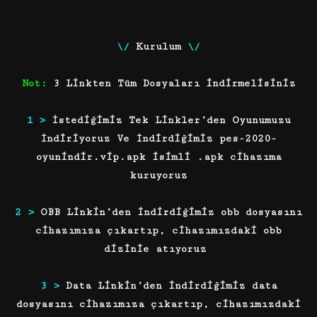
\/
Kurulum
\/
Not:
3 Linkten Tüm Dosyaları indirmelisiniz
1 >
İstediğimiz Tek Linkler’den Oyunumuzu
İndiriyoruz
Ve İndirdiğimiz pes-2020-
oyunindir.vip.apk isimli .apk cihazıma
kuruyoruz
2 >
OBB Linkin’den indirdiğimiz obb dosyasını
cihazımıza çıkartıp, cihazımızdaki obb
dizinie atıyoruz
3 >
Data Linkin’den indirdiğimiz data
dosyasını cihazımıza çıkartıp, cihazımızdaki