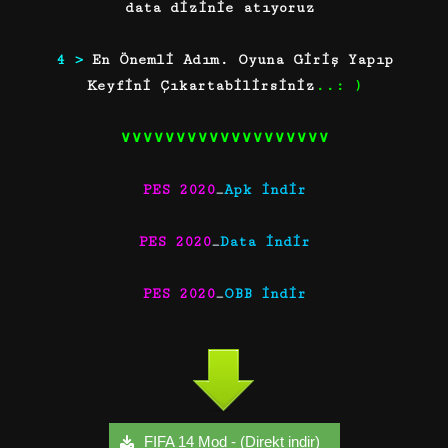
data dizinie atıyoruz
4 >
En Önemli Adım. Oyuna Giriş Yapıp
Keyfini Çıkartabilirsiniz
..: )
∨∨∨∨∨∨∨∨∨∨∨∨∨∨∨∨∨∨∨
PES 2020
_
Apk indir
PES 2020
_
Data indir
PES 2020
_
OBB indir
FIFA 14 Mod - (Direkt indir)