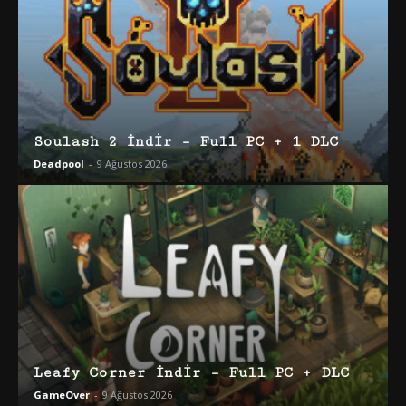
Soulash 2 İndir – Full PC + 1 DLC
Deadpool
-
9 Ağustos 2026
Leafy Corner İndir – Full PC + DLC
GameOver
-
9 Ağustos 2026