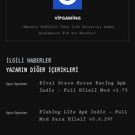
VİPGAMİNG
(Amansız Rakipler Taht İçin Savaştığı Zaman
Değişmeyen Tek Şey Kaostur)
İLGILI HABERLER
YAZARIN DIĞER İÇERIKLERI
Rival Stars Horse Racing Apk
Spor Oyunları
İndir – Full Hileli Mod v1.75
Fishing Life Apk İndir – Full
Spor Oyunları
Mod Para Hileli v0.0.297