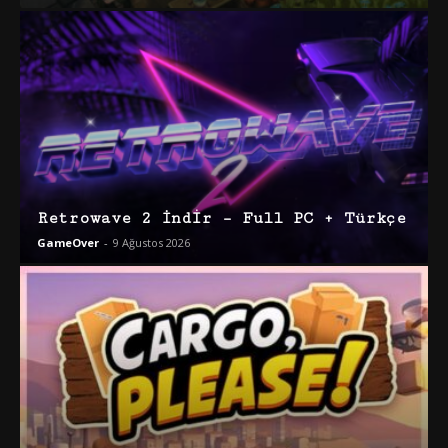
Retrowave 2 İndir – Full PC + Türkçe
GameOver
-
9 Ağustos 2026