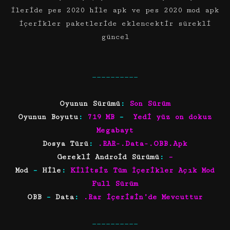
ileride pes 2020 hile apk ve pes 2020 mod apk
içerikler paketleride eklencektir sürekli
güncel
——————————
Oyunun Sürümü
:
Son Sürüm
Oyunun Boyutu
:
719 MB
–
Yedi yüz on dokuz
Megabayt
Dosya Türü
:
.RAR-.Data-.OBB.Apk
Gerekli Android Sürümü
:
–
Mod
–
Hile
:
Kilitsiz Tüm İçerikler Açık Mod
Full Sürüm
OBB
–
Data
:
.Rar içerisin’de Mevcuttur
——————————