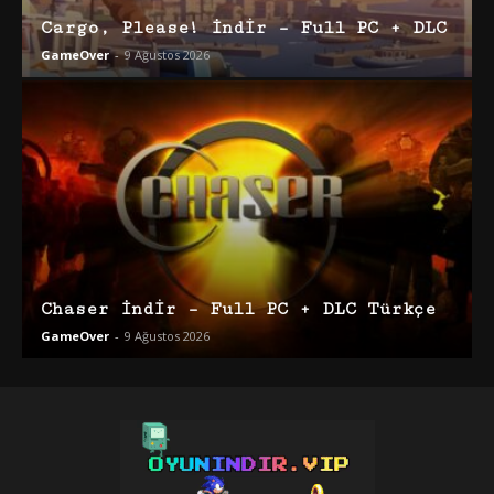
Cargo, Please! İndir – Full PC + DLC
GameOver
-
9 Ağustos 2026
Chaser İndir – Full PC + DLC Türkçe
GameOver
-
9 Ağustos 2026