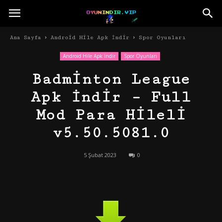
Ana Sayfa
Android Hile Apk İndir
Spor Oyunları
Android Hile Apk İndir
Spor Oyunları
Badminton League
Apk İndir – Full
Mod Para Hileli
v5.50.5081.0
5 Şubat 2023
0