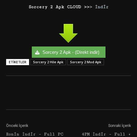
Sorcery 2 Apk CLOUD >>
> İndir
Sorcery 2 Apk - (Direkt indir)
ETIKETLER
Sorcery 2 Hile Apk
Sorcery 2 Mod Apk
Facebook
Twitter
Google+
Önceki İçerik
Sonraki İçerik
Ronin İndir – Full PC
4PM İndir – Full +