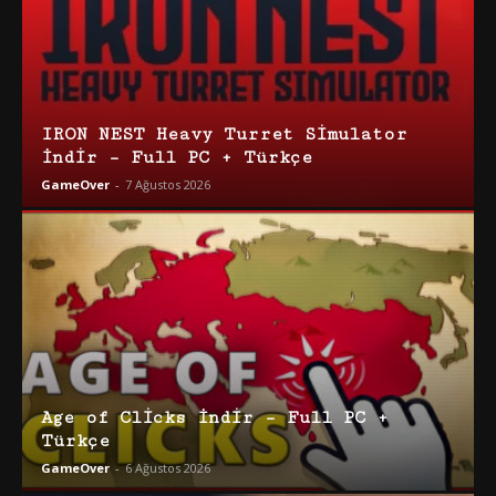
IRON NEST Heavy Turret Simulator
İndir – Full PC + Türkçe
GameOver
-
7 Ağustos 2026
Age of Clicks İndir – Full PC +
Türkçe
GameOver
-
6 Ağustos 2026