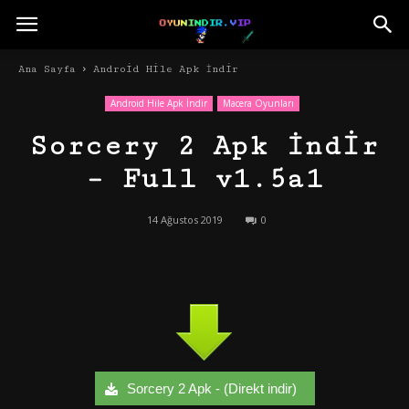
Ana Sayfa
Android Hile Apk İndir
Android Hile Apk İndir
Macera Oyunları
Sorcery 2 Apk İndir
– Full v1.5a1
14 Ağustos 2019
0
Sorcery 2 Apk - (Direkt indir)