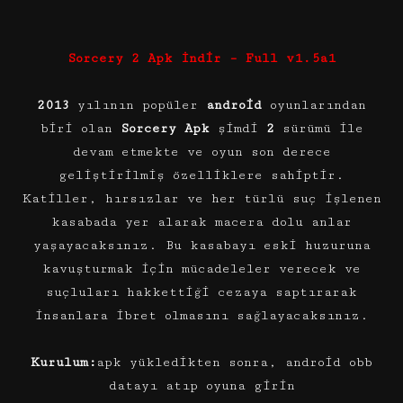
Sorcery 2 Apk İndir – Full v1.5a1
2013
yılının popüler
android
oyunlarından
biri olan
Sorcery Apk
şimdi
2
sürümü ile
devam etmekte ve oyun son derece
geliştirilmiş özelliklere sahiptir.
Katiller, hırsızlar ve her türlü suç işlenen
kasabada yer alarak macera dolu anlar
yaşayacaksınız. Bu kasabayı eski huzuruna
kavuşturmak için mücadeleler verecek ve
suçluları hakkettiği cezaya saptırarak
insanlara ibret olmasını sağlayacaksınız.
Kurulum:
apk yükledikten sonra, android obb
datayı atıp oyuna girin