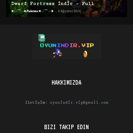
Dwarf Fortress İndir – Full
★·.·´¯`·.·★𝑷𝒂𝒍𝒆𝒓𝒎𝒐★·.·´¯`·.·★
-
6 Ağustos 2026
HAKKIMIZDA
İletişim:
oyunindir.vip@gmail.com
BIZI TAKIP EDIN