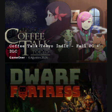
Coffee Talk Tokyo İndir – Full PC +
DLC
GameOver
-
6 Ağustos 2026