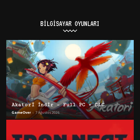
BILGISAYAR OYUNLARI
Akatori İndir – Full PC + DLC
GameOver
-
7 Ağustos 2026