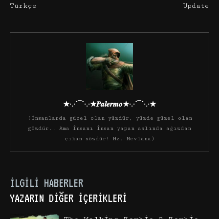
Türkçe
Update
★·.·´¯`·.·★𝑷𝒂𝒍𝒆𝒓𝒎𝒐★·.·´¯`·.·★
(İnsanlarda güzel olan yüzdür, yüzde güzel olan
gözdür.. Ama insanı insan yapan aslında ağızdan
çıkan sözdür! Hz. Mevlana)
İLGILI HABERLER
YAZARIN DIĞER İÇERIKLERI