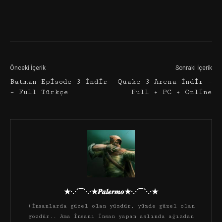
Facebook
Twitter
Google+
Önceki İçerik
Sonraki İçerik
Batman Episode 3 İndir
Quake 3 Arena İndir –
– Full Türkçe
Full + PC + Online
★·.·´¯`·.·★𝑷𝒂𝒍𝒆𝒓𝒎𝒐★·.·´¯`·.·★
(İnsanlarda güzel olan yüzdür, yüzde güzel olan
gözdür.. Ama insanı insan yapan aslında ağızdan