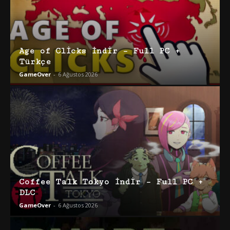
Age of Clicks İndir – Full PC +
Türkçe
GameOver
-
6 Ağustos 2026
Coffee Talk Tokyo İndir – Full PC +
DLC
GameOver
-
6 Ağustos 2026