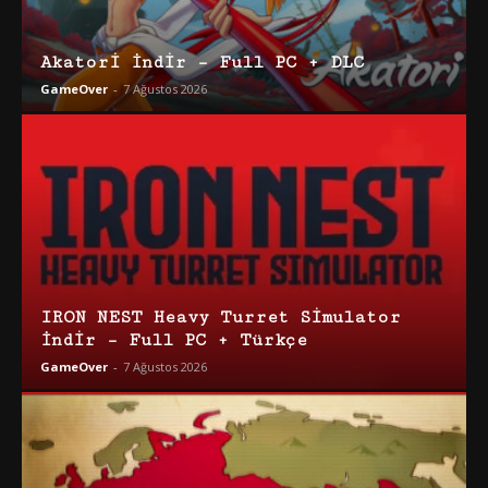
Akatori İndir – Full PC + DLC
GameOver
-
7 Ağustos 2026
IRON NEST Heavy Turret Simulator
İndir – Full PC + Türkçe
GameOver
-
7 Ağustos 2026