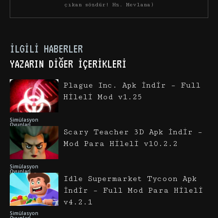
çıkan sözdür! Hz. Mevlana)
İLGILI HABERLER
YAZARIN DIĞER İÇERIKLERI
Plague Inc. Apk İndir – Full
Hileli Mod v1.25
Simülasyon
Oyunları
Scary Teacher 3D Apk İndir –
Mod Para Hileli v10.2.2
Simülasyon
Oyunları
Idle Supermarket Tycoon Apk
İndir – Full Mod Para Hileli
v4.2.1
Simülasyon