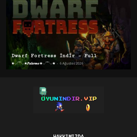
Dwarf Fortress İndir – Full
★·.·´¯`·.·★𝑷𝒂𝒍𝒆𝒓𝒎𝒐★·.·´¯`·.·★
-
6 Ağustos 2026
HAKKIMIZDA