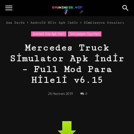
Ana Sayfa
Android Hile Apk İndir
Simülasyon Oyunları
Android Hile Apk İndir
Simülasyon Oyunları
Mercedes Truck
Simulator Apk İndir
– Full Mod Para
Hileli v6.15
26 Haziran 2019
0