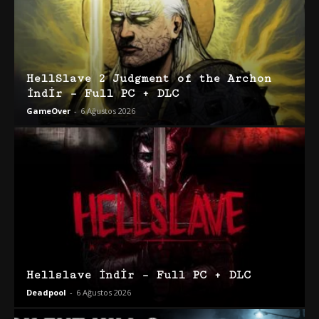
HellSlave 2 Judgment of the Archon
İndir – Full PC + DLC
GameOver
-
6 Ağustos 2026
Hellslave İndir – Full PC + DLC
Deadpool
-
6 Ağustos 2026