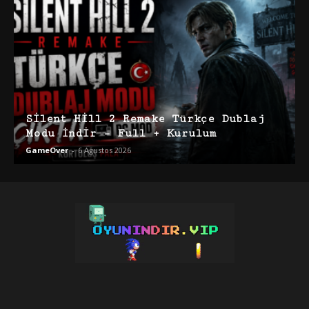
Silent Hill 2 Remake Türkçe Dublaj
Modu İndir – Full + Kurulum
GameOver
-
6 Ağustos 2026