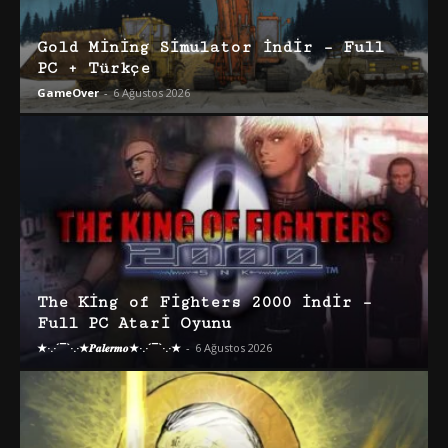
Gold Mining Simulator İndir – Full
PC + Türkçe
GameOver
-
6 Ağustos 2026
The King of Fighters 2000 İndir –
Full PC Atari Oyunu
★·.·´¯`·.·★𝑷𝒂𝒍𝒆𝒓𝒎𝒐★·.·´¯`·.·★
-
6 Ağustos 2026