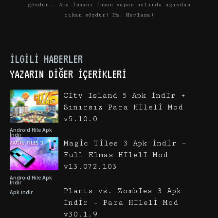
gözdür.. Ama insanı insan yapan aslında ağızdan
çıkan sözdür! Hz. Mevlana)
İLGILI HABERLER
YAZARIN DIĞER İÇERIKLERI
City Island 5 Apk İndir +
Sınırsız Para Hileli Mod
v5.10.0
Android Hile Apk
İndir
Magic Tiles 3 Apk İndir –
Full Elmas Hileli Mod
v13.072.103
Android Hile Apk
İndir
Plants vs. Zombies 3 Apk
Apk İndir
İndir – Para Hileli Mod
v30.1.9