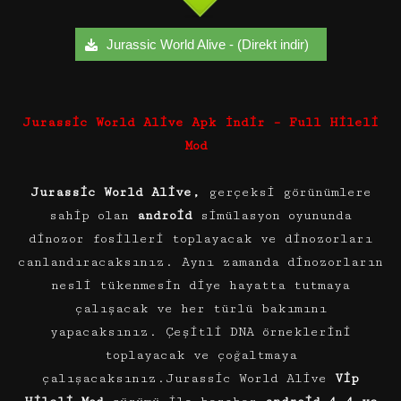
Jurassic World Alive - (Direkt indir)
Jurassic World Alive Apk İndir – Full Hileli
Mod
Jurassic World Alive,
gerçeksi görünümlere
sahip olan
android
simülasyon oyununda
dinozor fosilleri toplayacak ve dinozorları
canlandıracaksınız. Aynı zamanda dinozorların
nesli tükenmesin diye hayatta tutmaya
çalışacak ve her türlü bakımını
yapacaksınız. Çeşitli DNA örneklerini
toplayacak ve çoğaltmaya
çalışacaksınız.Jurassic World Alive
Vip