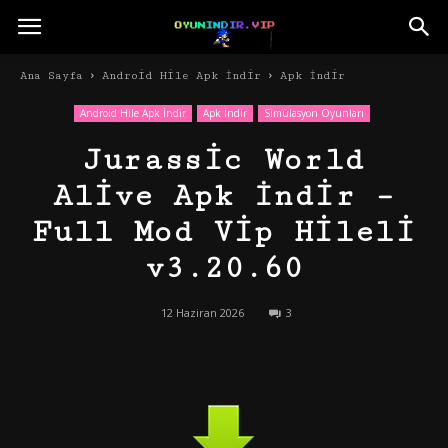
Ana Sayfa
Android Hile Apk İndir
Apk İndir
Android Hile Apk İndir
Apk İndir
Simülasyon Oyunları
Jurassic World
Alive Apk İndir –
Full Mod Vip Hileli
v3.20.60
12 Haziran 2026
3