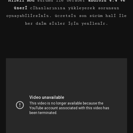
Hileli Mod
sürümü ile beraber
android 4.4 ve
üzeri
cihazlarınıza yükleyerek sorunsuz
oynayabilirsiniz. ücretsiz son sürüm hali ile
her daim sizler için yenilenir.