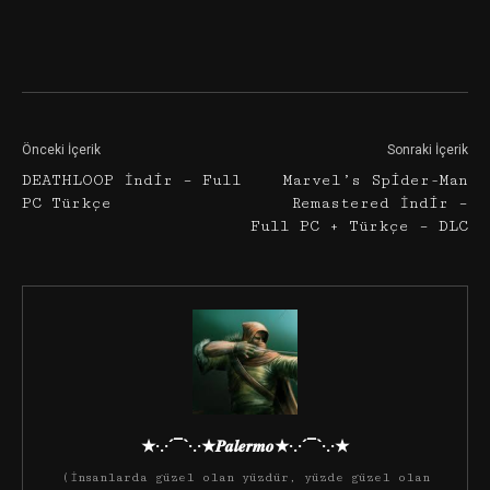
Facebook
Twitter
Google+
Önceki İçerik
Sonraki İçerik
DEATHLOOP İndir – Full
Marvel’s Spider-Man
PC Türkçe
Remastered İndir –
Full PC + Türkçe – DLC
★·.·´¯`·.·★𝑷𝒂𝒍𝒆𝒓𝒎𝒐★·.·´¯`·.·★
(İnsanlarda güzel olan yüzdür, yüzde güzel olan