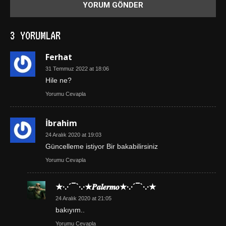
3 YORUMLAR
Ferhat
31 Temmuz 2022 at 18:06
Hile ne?
Yorumu Cevapla
İbrahim
24 Aralık 2020 at 19:03
Güncelleme istiyor Bir bakabilirsiniz
Yorumu Cevapla
★·.·´¯`·.·★𝑷𝒂𝒍𝒆𝒓𝒎𝒐★·.·´¯`·.·★
24 Aralık 2020 at 21:05
bakıyım..
Yorumu Cevapla