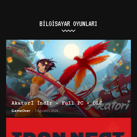
BILGISAYAR OYUNLARI
Akatori İndir – Full PC + DLC
GameOver
-
7 Ağustos 2026