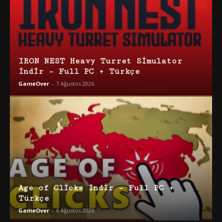
IRON NEST Heavy Turret Simulator
İndir – Full PC + Türkçe
GameOver
-
7 Ağustos 2026
Age of Clicks İndir – Full PC +
Türkçe
GameOver
-
6 Ağustos 2026