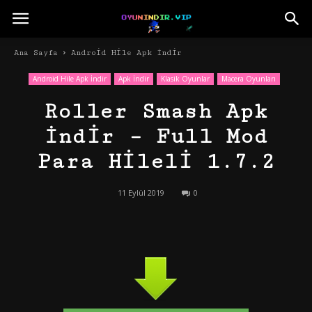
Ana Sayfa
Android Hile Apk İndir
Android Hile Apk İndir
Apk İndir
Klasik Oyunlar
Macera Oyunları
Roller Smash Apk
İndir – Full Mod
Para Hileli 1.7.2
11 Eylül 2019
0