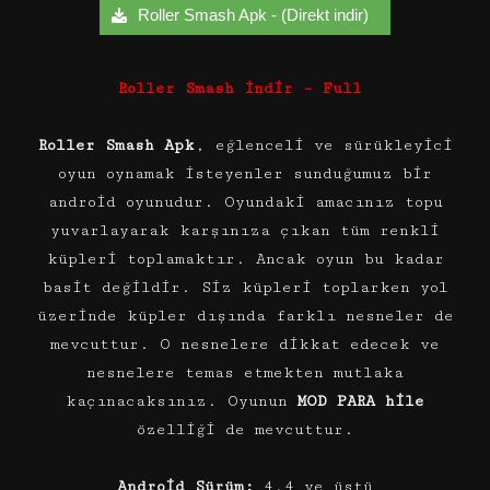
Roller Smash Apk - (Direkt indir)
Roller Smash İndir – Full
Roller Smash Apk
, eğlenceli ve sürükleyici
oyun oynamak isteyenler sunduğumuz bir
android oyunudur. Oyundaki amacınız topu
yuvarlayarak karşınıza çıkan tüm renkli
küpleri toplamaktır. Ancak oyun bu kadar
basit değildir. Siz küpleri toplarken yol
üzerinde küpler dışında farklı nesneler de
mevcuttur. O nesnelere dikkat edecek ve
nesnelere temas etmekten mutlaka
kaçınacaksınız. Oyunun
MOD PARA hile
özelliği de mevcuttur.
Android Sürüm:
4.4 ve üstü