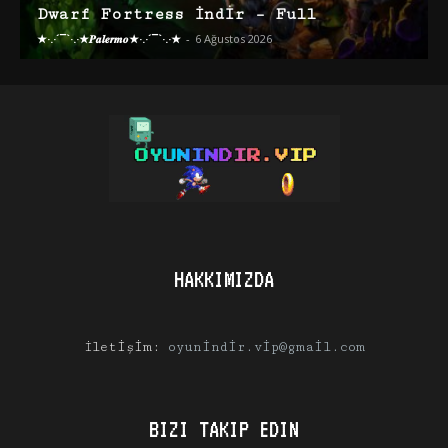
Dwarf Fortress İndir – Full
★·.·´¯`·.·★𝑷𝒂𝒍𝒆𝒓𝒎𝒐★·.·´¯`·.·★
-
6 Ağustos 2026
HAKKIMIZDA
İletişim:
oyunindir.vip@gmail.com
BIZI TAKIP EDIN