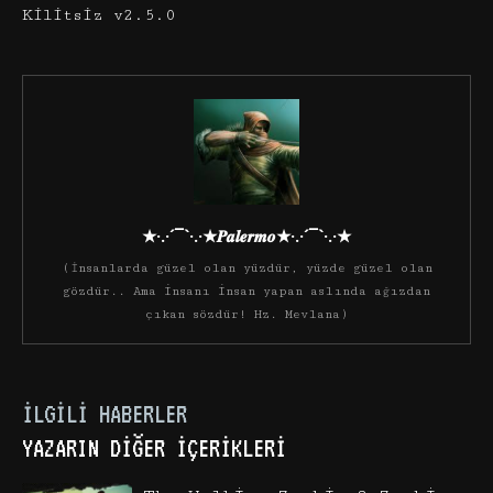
Kilitsiz v2.5.0
★·.·´¯`·.·★𝑷𝒂𝒍𝒆𝒓𝒎𝒐★·.·´¯`·.·★
(İnsanlarda güzel olan yüzdür, yüzde güzel olan
gözdür.. Ama insanı insan yapan aslında ağızdan
çıkan sözdür! Hz. Mevlana)
İLGILI HABERLER
YAZARIN DIĞER İÇERIKLERI