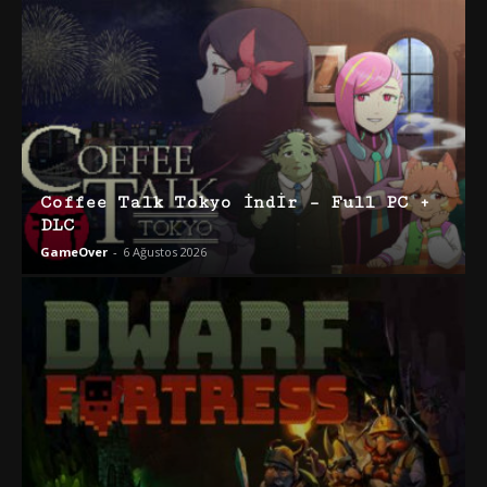
Coffee Talk Tokyo İndir – Full PC +
DLC
GameOver
-
6 Ağustos 2026