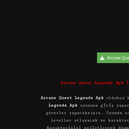
Arcane Ques
Arcane Quest Legends Apk İ
Arcane Quest Legends Apk
oldukça 
Legends Apk
oyununa giriş yapar
görevler yapacaksınız. Oyunda z
leveller atlayacak ve karakte
Karakterinizi geliştirerek düşm