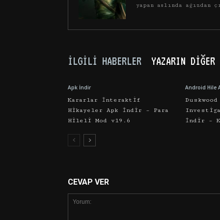
yapan aslında ağızdan ç
İLGILI HABERLER
YAZARIN DIĞER 
Apk İndir
Android Hile 
Kararlar İnteraktif
Duskwood
Hikayeler Apk İndir – Para
Investig
Hileli Mod v19.6
İndir – 
CEVAP VER