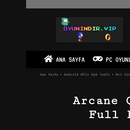
Oyun
İndir
Vip
–
Program
İndir
Full
ANA SAYFA
PC OYUN
PC
Ve
Android
Ana Sayfa
Android Hile Apk İndir
Rol Oy
Apk
Arcane 
Full 