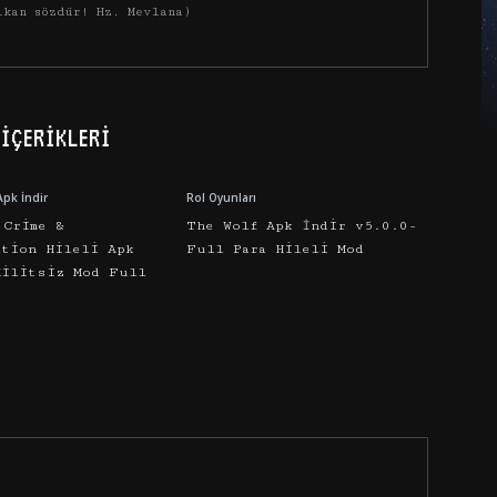
ıkan sözdür! Hz. Mevlana)
İÇERIKLERI
Apk İndir
Rol Oyunları
 Crime &
The Wolf Apk İndir v5.0.0-
ation Hileli Apk
Full Para Hileli Mod
Kilitsiz Mod Full