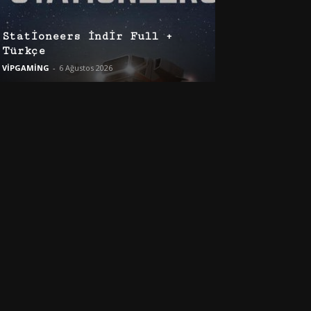
Stationeers İndir Full +
Türkçe
VİPGAMİNG
-
6 Ağustos 2026