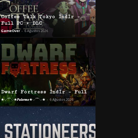
Coffee Talk Tokyo İndir –
Full PC + DLC
GameOver
-
6 Ağustos 2026
Dwarf Fortress İndir – Full
★·.·´¯`·.·★𝑷𝒂𝒍𝒆𝒓𝒎𝒐★·.·´¯`·.·★
-
6 Ağustos 2026