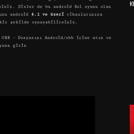
K
siniz. Sizler de bu android Rol oyunu olan
unu android
4.1 ve üzeri
cihazlarınıza
bir şekilde oynayabilirsiniz.
OBB – Dosyasını Android/obb içine atın ve
yuna girin