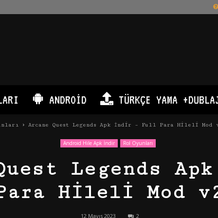
LARI
ANDROID
TÜRKÇE YAMA +DUBLA
unları
Arcane Quest Legends Apk İndir – Full Para Hileli Mod 
Android Hile Apk İndir
Rol Oyunları
Quest Legends Apk
Para Hileli Mod v
12 Mayıs 2023
2