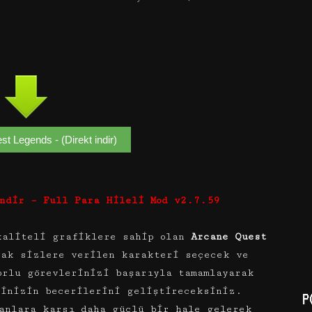
t Legends - (Direkt indir)
ndir – Full Para Hileli Mod v2.7.59
kaliteli grafiklere sahip olan
Arcane Quest
ak sizlere verilen karakteri seçecek ve
orlu görevlerinizi başarıyla tamamlayarak
rinizin becerilerini geliştireceksiniz.
P
anlara karşı daha güçlü bir hale gelerek