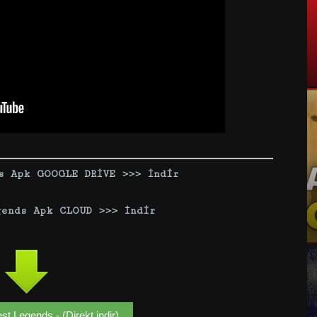
s Apk GOOGLE DRİVE >>> İndir
gends Apk CLOUD >>> İndir
t Legends - (Direkt indir)