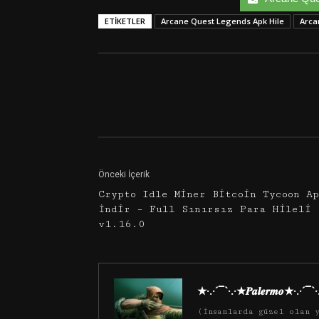
ETIKETLER
Arcane Quest Legends Apk Hile
Arca
Facebook
Twitter
Önceki İçerik
Crypto Idle Miner Bitcoin Tycoon A
İndir – Full Sınırsız Para Hileli
v1.16.0
★·.·´¯`·.·★𝑷𝒂𝒍𝒆𝒓𝒎𝒐★·.·´¯`
(İnsanlarda güzel olan y