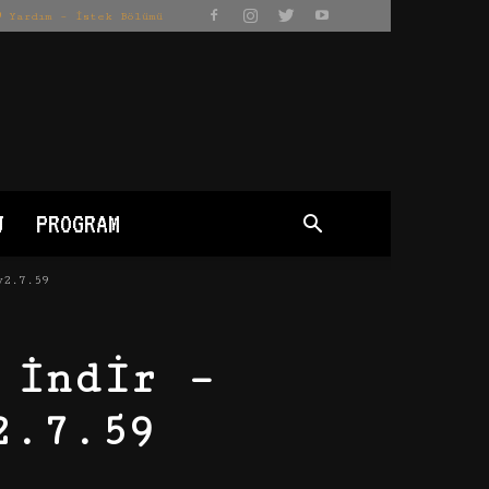
Yardım – İstek Bölümü
J
PROGRAM
v2.7.59
 İndir –
2.7.59