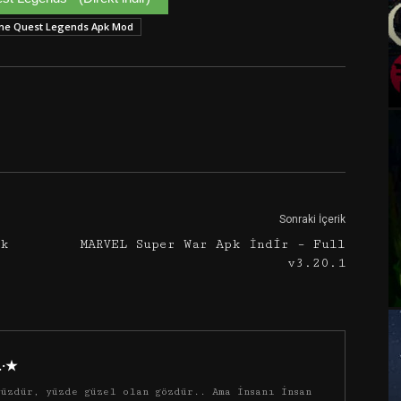
ne Quest Legends Apk Mod
Google+
Email
Sonraki İçerik
pk
MARVEL Super War Apk İndir – Full
v3.20.1
·.·★
üzdür, yüzde güzel olan gözdür.. Ama insanı insan