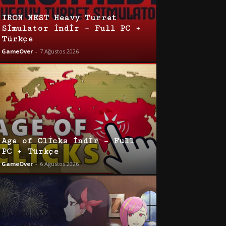
IRON NEST Heavy Turret
Simulator İndir – Full PC +
Türkçe
GameOver
-
7 Ağustos 2026
Age of Clicks İndir – Full
PC + Türkçe
GameOver
-
6 Ağustos 2026