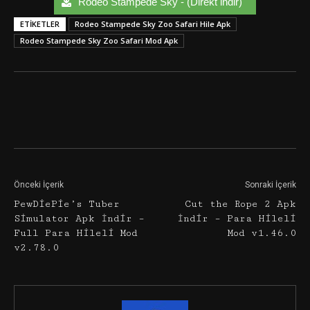
Rodeo Stampede Sky - (Direkt indir)
ETIKETLER
Rodeo Stampede Sky Zoo Safari Hile Apk
Rodeo Stampede Sky Zoo Safari Mod Apk
Facebook
Twitter
Google+
Önceki İçerik
Sonraki İçerik
PewDiePie’s Tuber
Cut the Rope 2 Apk
Simulator Apk İndir –
İndir – Para Hileli
Full Para Hileli Mod
Mod v1.46.0
v2.78.0