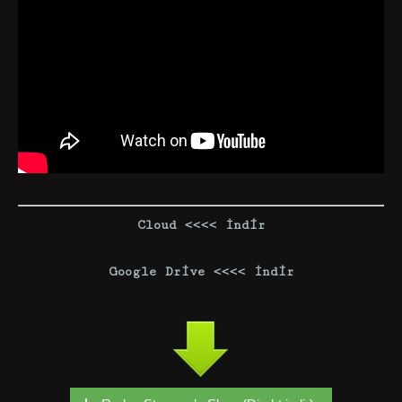
Cloud <<<< İndir
Google Drive <<<<
İ
nd
i
r