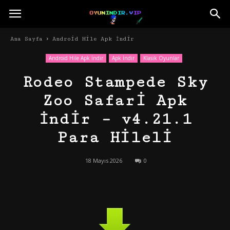
Ana Sayfa
Android Hile Apk İndir
Android Hile Apk İndir
Apk İndir
Klasik Oyunlar
Rodeo Stampede Sky
Zoo Safari Apk
İndir – v4.21.1
Para Hileli
18 Mayıs 2026
0