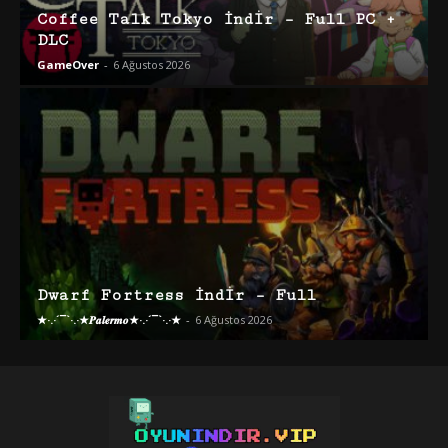
Coffee Talk Tokyo İndir – Full PC +
DLC
GameOver
-
6 Ağustos 2026
Dwarf Fortress İndir – Full
★·.·´¯`·.·★𝑷𝒂𝒍𝒆𝒓𝒎𝒐★·.·´¯`·.·★
-
6 Ağustos 2026