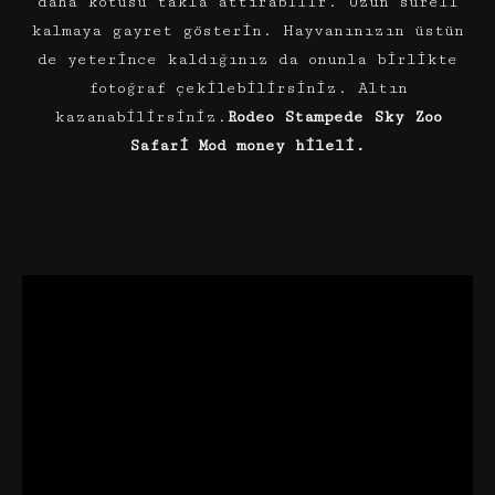
daha kötüsü takla attırabilir. Uzun süreli
kalmaya gayret gösterin. Hayvanınızın üstün
de yeterince kaldığınız da onunla birlikte
fotoğraf çekilebilirsiniz. Altın
kazanabilirsiniz.
Rodeo Stampede Sky Zoo
Safari Mod money hileli.