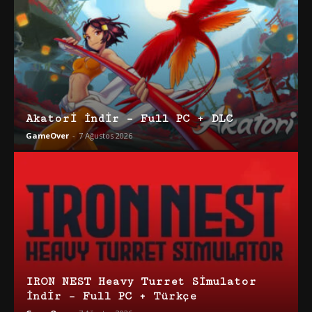
Akatori İndir – Full PC + DLC
GameOver
-
7 Ağustos 2026
IRON NEST Heavy Turret Simulator
İndir – Full PC + Türkçe