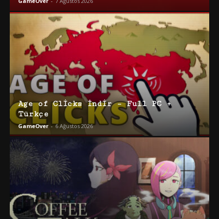
GameOver
-
7 Ağustos 2026
Age of Clicks İndir – Full PC +
Türkçe
GameOver
-
6 Ağustos 2026