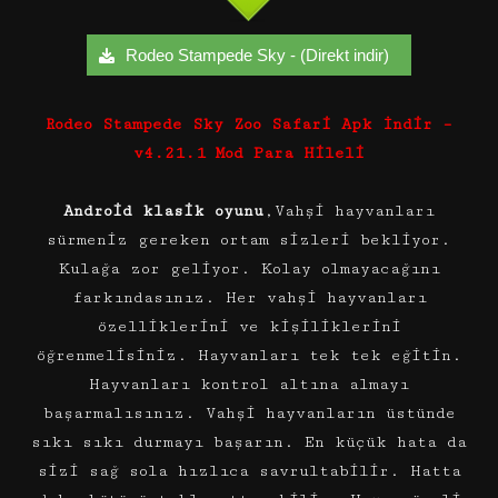
Rodeo Stampede Sky - (Direkt indir)
Rodeo Stampede Sky Zoo Safari Apk İndir –
v4.21.1 Mod Para Hileli
Android klasik oyunu
,Vahşi hayvanları
sürmeniz gereken ortam sizleri bekliyor.
Kulağa zor geliyor. Kolay olmayacağını
farkındasınız. Her vahşi hayvanları
özelliklerini ve kişiliklerini
öğrenmelisiniz. Hayvanları tek tek eğitin.
Hayvanları kontrol altına almayı
başarmalısınız. Vahşi hayvanların üstünde
sıkı sıkı durmayı başarın. En küçük hata da
sizi sağ sola hızlıca savrultabilir. Hatta