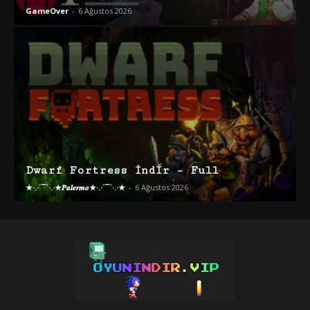
GameOver
-
6 Ağustos 2026
Dwarf Fortress İndir – Full
★·.·´¯`·.·★𝑷𝒂𝒍𝒆𝒓𝒎𝒐★·.·´¯`·.·★
-
6 Ağustos 2026