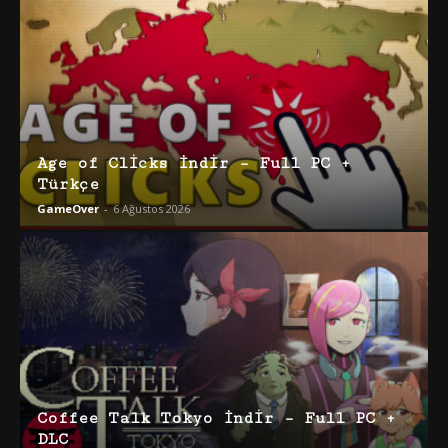
Age of Clicks İndir – Full PC +
Türkçe
GameOver
-
6 Ağustos 2026
Coffee Talk Tokyo İndir – Full PC +
DLC