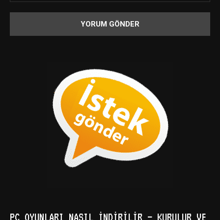
PC OYUNLARI NASIL İNDIRILIR – KURULUR VE