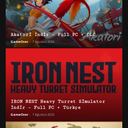
Akatori İndir – Full PC + DLC
GameOver
-
7 Ağustos 2026
IRON NEST Heavy Turret Simulator
İndir – Full PC + Türkçe
GameOver
-
7 Ağustos 2026