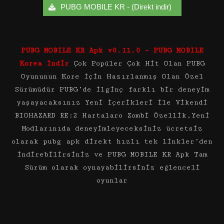
PUBG MOBILE KR - (Direkt indir)
PUBG MOBILE KR Apk v0.11.0 – PUBG MOBILE
Korea İndir
Çok Popüler Çok Hit Olan PUBG
Oyununun Kore İçin Hazırlanmış Olan Özel
Sürümüdür PUBG’de ilginç farklı bir deneyim
yaşayacaksınız Yeni içerikleri ile Vikendi
BIOHAZARD RE:2 Hartalaro Zombi Özellik,Yeni
Modlarınıda deneyimleyeceksiniz ücretsiz
olarak pubg apk direkt hızlı tek linkler’den
indirebilirsiniz ve PUBG MOBILE KR Apk Tam
Sürüm olarak oynayabilirsiniz eğlenceli
oyunlar