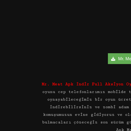
Mr. Mea
Mr. Meat Apk İndir Full Aksiyon O
oyunu cep telefonlarımız mobilde 
oynayabileceğimiz bir oyun ücre
indirebilirsiniz ve zombi adam
komuşumuzun evine gidiyoruz ve ol
bulmacaları çözeceğiz son sürüm g
Apk M