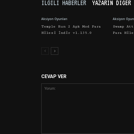
İLGILI HABERLER
YAZARIN DIĞER 
Aksiyon Oyunları
Aksiyon Oyunl
Temple Run 2 Apk Mod Para
Swamp Att
Hilesi İndir v1.135.0
Para Hil
CEVAP VER