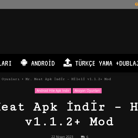
LARI
ANDROID
TÜRKÇE YAMA +DUBLA
 Oyunları
Mr. Meat Apk İndir – Hileli v1.1.2+ Mod
Android Hile Apk İndir
Aksiyon Oyunları
Meat Apk İndir – H
v1.1.2+ Mod
22 Nisan 2023
6