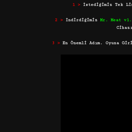
1 >
İstediğimiz Tek Li
2 >
İndirdiğimiz
Mr. Meat v1
Cihaz
3 >
En Önemli Adım. Oyuna Gir