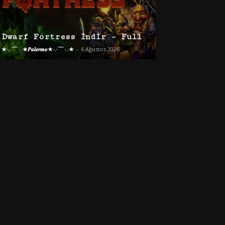
Dwarf Fortress İndir – Full
★·.·´¯`·.·★𝑷𝒂𝒍𝒆𝒓𝒎𝒐★·.·´¯`·.·★
-
6 Ağustos 2026