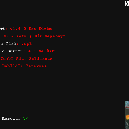
K
——-
———-
———-
mü
: v1.4.0 Son Sürüm
1 MB – Yetmiş Bir Megabayt
ya Türü
: .apk
id Sürümü
: 4.1 Ve Üstü
 Zombi Adam Saldırmaz
 Dahildir Gerekmez
——-
———-
———-
Kurulum
\/