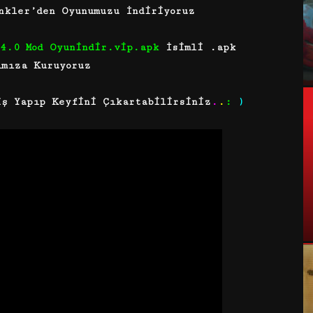
nkler’den Oyunumuzu İndiriyoruz
.4.0 Mod Oyunindir.vip.apk
İsimli .apk
ımıza Kuruyoruz
iş Yapıp Keyfini Çıkartabilirsiniz
.
.
:
)