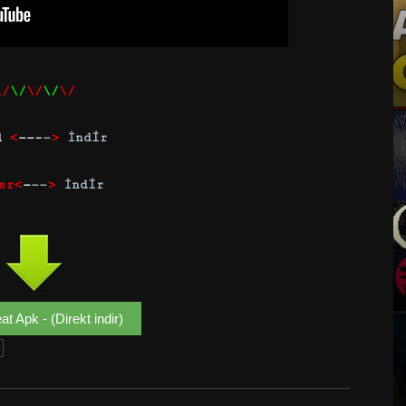
\/
\/
\/
\/
\/
d
<
——–
—
>
İndir
er
<
—
——
>
İndir
t Apk - (Direkt indir)