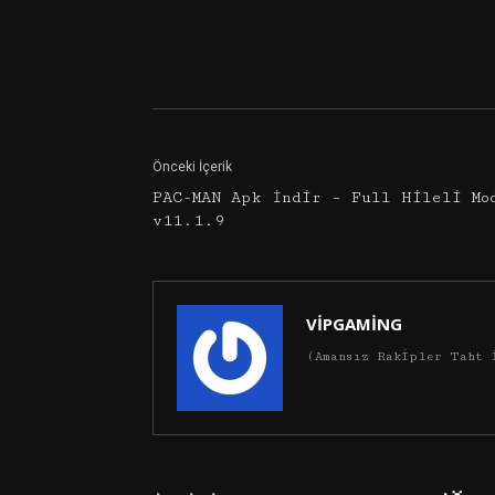
Facebook
Twitter
Önceki İçerik
PAC-MAN Apk İndir – Full Hileli Mo
v11.1.9
VİPGAMİNG
(Amansız Rakipler Taht 