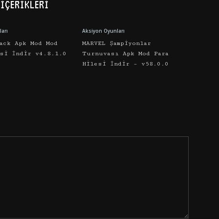
İÇERIKLERI
arı
Aksiyon Oyunları
ack Apk Mod Mod
MARVEL Şampiyonlar
esi İndir v4.8.1.0
Turnuvası Apk Mod Para
Hilesi İndir – v58.0.0