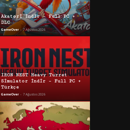
Akatori İndir – Full PC +
DLC
GameOver
-
7 Ağustos 2026
IRON NEST Heavy Turret
Simulator İndir – Full PC +
Türkçe
GameOver
-
7 Ağustos 2026