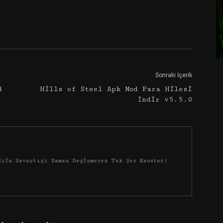
Google+
Email
Sonraki İçerik
d
Hills of Steel Apk Mod Para Hilesi
İndir v5.5.0
İçin Savaştığı Zaman Değişmeyen Tek Şey Kaostur)