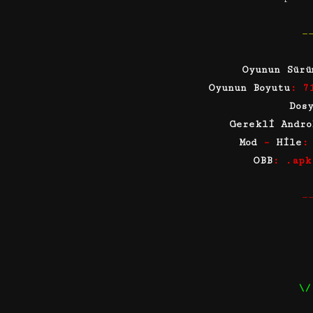
—
Oyunun Sürü
Oyunun Boyutu
: 7
Dos
Gerekli Andro
Mod
–
Hile
:
OBB
: .apk
—
\/