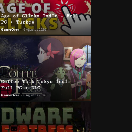
Age of Clicks İndir – Full
PC + Türkçe
GameOver
-
6 Ağustos 2026
Coffee Talk Tokyo İndir –
Full PC + DLC
GameOver
-
6 Ağustos 2026