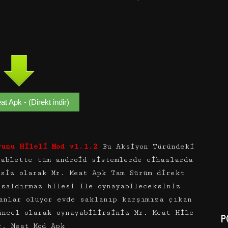
t Apk - (Direkt indir)
yunu Hileli Mod v1.1.2
Bu Aksiyon Türündeki
tablette tüm android sistemlerde cihazlarda
tsiz olarak Mr. Meat Apk Tam Sürüm direkt
 saldırmaz hilesi ile oynayabileceksiniz
anlar oluyor evde saklanıp karşımıza çıkan
üncel olarak oynayabilirsiniz Mr. Meat Hile
P
r. Meat Mod Apk