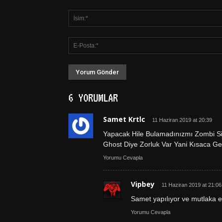
6 YORUMLAR
Samet Krtlc
11 Haziran 2019 at 20:39
Yapacak Hile Bulamadınızmı Zombi S
Ghost Diye Zorluk Var Yani Kısaca Gere
Yorumu Cevapla
Vipbey
11 Haziran 2019 at 21:06
Samet yapılıyor ve mutlaka e
Yorumu Cevapla