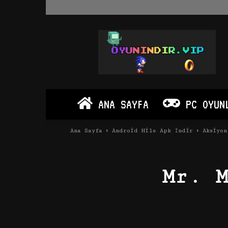
Oyun
İndir
Vip
–
Program
İndir
Full
ANA SAYFA
PC OYUN
PC
Ve
Android
Ana Sayfa
Android Hile Apk İndir
Aksiyon
Apk
Mr. 