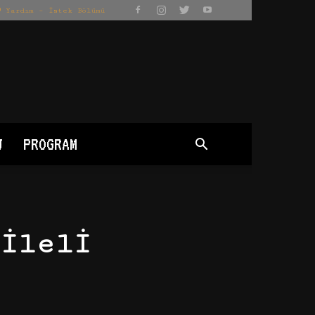
Yardım – İstek Bölümü
J
PROGRAM
ileli