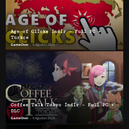
Age of Clicks İndir – Full PC +
Türkçe
GameOver
-
6 Ağustos 2026
Coffee Talk Tokyo İndir – Full PC +
DLC
GameOver
-
6 Ağustos 2026