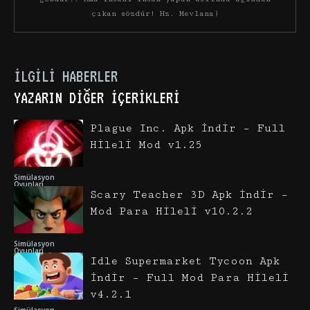
çıkan sözdür! Hz. Mevlana)
İLGILI HABERLER
YAZARIN DIĞER İÇERIKLERI
Plague Inc. Apk İndir – Full
Hileli Mod v1.25
Simülasyon
Oyunları
Scary Teacher 3D Apk İndir –
Mod Para Hileli v10.2.2
Simülasyon
Oyunları
Idle Supermarket Tycoon Apk
İndir – Full Mod Para Hileli
v4.2.1