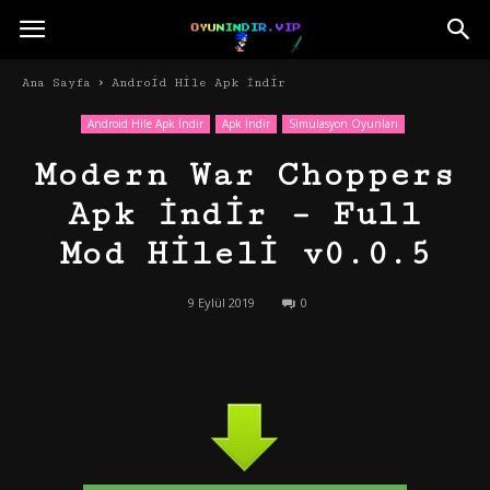
Ana Sayfa
Android Hile Apk İndir
Android Hile Apk İndir
Apk İndir
Simülasyon Oyunları
Modern War Choppers
Apk İndir – Full
Mod Hileli v0.0.5
9 Eylül 2019
0