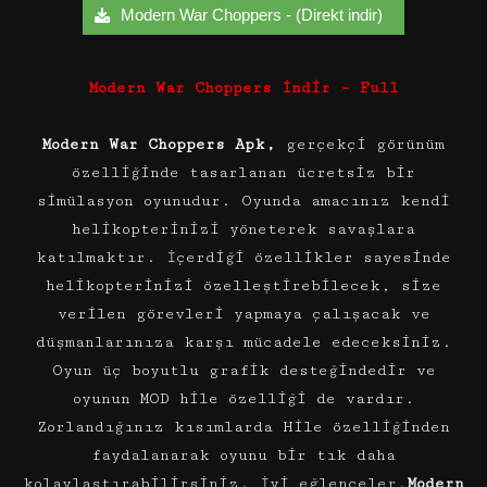
Modern War Choppers - (Direkt indir)
Modern War Choppers İndir – Full
Modern War Choppers Apk,
gerçekçi görünüm
özelliğinde tasarlanan ücretsiz bir
simülasyon oyunudur. Oyunda amacınız kendi
helikopterinizi yöneterek savaşlara
katılmaktır. İçerdiği özellikler sayesinde
helikopterinizi özelleştirebilecek, size
verilen görevleri yapmaya çalışacak ve
düşmanlarınıza karşı mücadele edeceksiniz.
Oyun üç boyutlu grafik desteğindedir ve
oyunun MOD hile özelliği de vardır.
Zorlandığınız kısımlarda Hile özelliğinden
faydalanarak oyunu bir tık daha
kolaylaştırabilirsiniz. İyi eğlenceler.
Modern