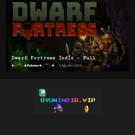
Dwarf Fortress İndir – Full
★·.·´¯`·.·★𝑷𝒂𝒍𝒆𝒓𝒎𝒐★·.·´¯`·.·★
-
6 Ağustos 2026