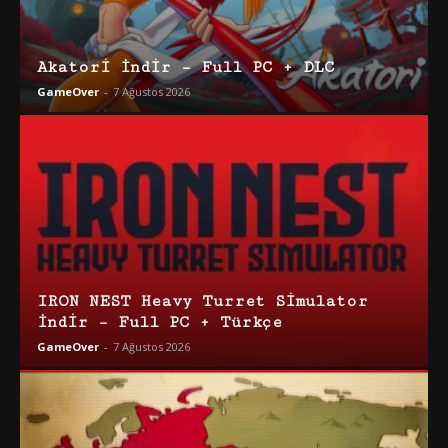
Akatori İndir – Full PC + DLC
GameOver
-
7 Ağustos 2026
IRON NEST Heavy Turret Simulator
İndir – Full PC + Türkçe
GameOver
-
7 Ağustos 2026