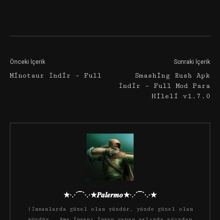
Facebook
Twitter
Google+
Önceki İçerik
Sonraki İçerik
Minotaur İndir – Full
Smashing Rush Apk
İndir – Full Mod Para
Hileli v1.7.0
★·.·´¯`·.·★𝑷𝒂𝒍𝒆𝒓𝒎𝒐★·.·´¯`·.·★
(İnsanlarda güzel olan yüzdür, yüzde güzel olan
gözdür.. Ama insanı insan yapan aslında ağızdan