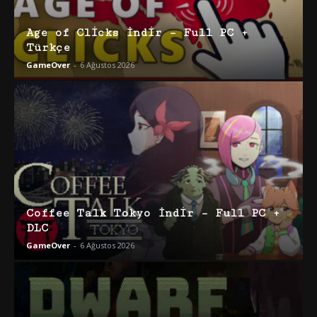
Age of Clicks İndir – Full PC +
Türkçe
GameOver
-
6 Ağustos 2026
Coffee Talk Tokyo İndir – Full PC +
DLC
GameOver
-
6 Ağustos 2026