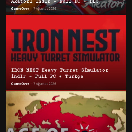
Akatori İndir – Full PC + DLC
GameOver
-
7 Ağustos 2026
IRON NEST Heavy Turret Simulator
İndir – Full PC + Türkçe
GameOver
-
7 Ağustos 2026