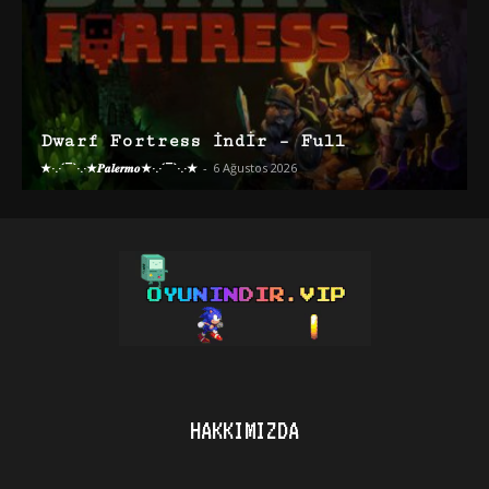
Dwarf Fortress İndir – Full
★·.·´¯`·.·★𝑷𝒂𝒍𝒆𝒓𝒎𝒐★·.·´¯`·.·★
-
6 Ağustos 2026
HAKKIMIZDA