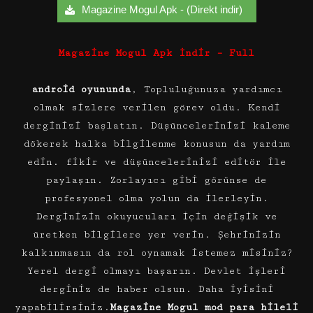
Magazine Mogul Apk - (Direkt indir)
Magazine Mogul Apk İndir – Full
android oyununda
, Topluluğunuza yardımcı
olmak sizlere verilen görev oldu. Kendi
derginizi başlatın. Düşüncelerinizi kaleme
dökerek halka bilgilenme konusun da yardım
edin. fikir ve düşüncelerinizi editör ile
paylaşın. Zorlayıcı gibi görünse de
profesyonel olma yolun da ilerleyin.
Derginizin okuyucuları için değişik ve
üretken bilgilere yer verin. Şehrinizin
kalkınmasın da rol oynamak istemez misiniz?
Yerel dergi olmayı başarın. Devlet işleri
derginiz de haber olsun. Daha iyisini
yapabilirsiniz.
Magazine Mogul mod para hileli