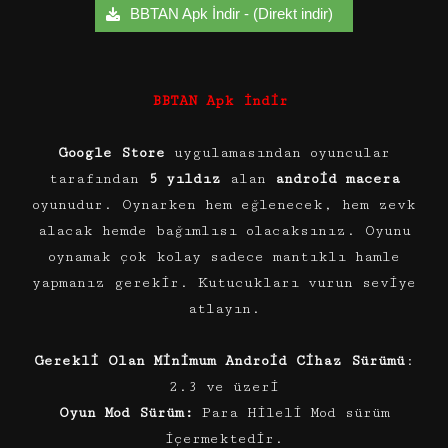
BBTAN Apk İndir - (Direkt indir)
BBTAN Apk İndir
Google Store
uygulamasından oyuncular
tarafından
5 yıldız
alan
android macera
oyunudur. Oynarken hem eğlenecek, hem zevk
alacak hemde bağımlısı olacaksınız. Oyunu
oynamak çok kolay sadece mantıklı hamle
yapmanız gerekir. Kutucukları vurun seviye
atlayın.
Gerekli Olan Minimum Android Cihaz Sürümü
:
2.3 ve üzeri
Oyun Mod Sürüm:
Para Hileli Mod sürüm
içermektedir.