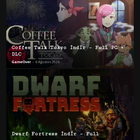
Coffee Talk Tokyo İndir – Full PC +
DLC
GameOver
-
6 Ağustos 2026
Dwarf Fortress İndir – Full