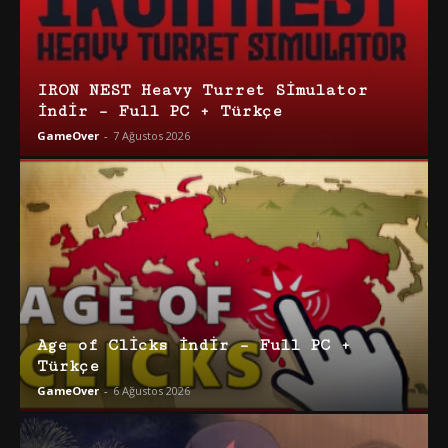
IRON NEST Heavy Turret Simulator
İndir – Full PC + Türkçe
GameOver
-
7 Ağustos 2026
Age of Clicks İndir – Full PC +
Türkçe
GameOver
-
6 Ağustos 2026