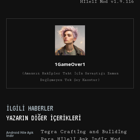
Hileli Mod v1.9.116
1GameOver1
(Amansız Rakipler Taht İçin Savaştığı Zaman
Değişmeyen Tek Şey Kaostur)
İLGILI HABERLER
YAZARIN DIĞER İÇERIKLERI
Tegra Crafting and Building
Android Hile Apk
İndir
Para Hileli Apk İndir Mod