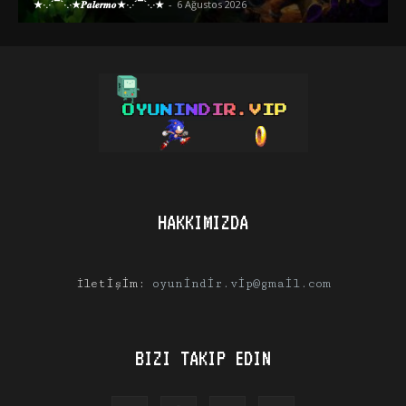
★·.·´¯`·.·★𝑷𝒂𝒍𝒆𝒓𝒎𝒐★·.·´¯`·.·★
-
6 Ağustos 2026
HAKKIMIZDA
İletişim:
oyunindir.vip@gmail.com
BIZI TAKIP EDIN