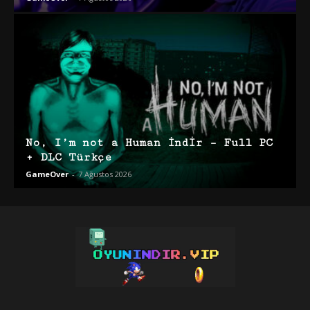
No, I’m not a Human İndir – Full PC
+ DLC Türkçe
GameOver
-
7 Ağustos 2026