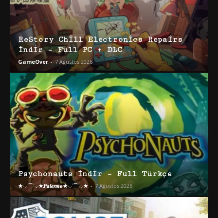
ReStory Chill Electronics Repairs
İndir – Full PC + DLC
GameOver
-
7 Ağustos 2026
Psychonauts İndir – Full Türkçe
★·.·´¯`·.·★𝑷𝒂𝒍𝒆𝒓𝒎𝒐★·.·´¯`·.·★
-
7 Ağustos 2026