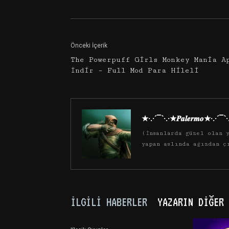
Önceki İçerik
The Powerpuff Girls Monkey Mania A
İndir – Full Mod Para Hileli
★·.·´¯`·.·★𝑷𝒂𝒍𝒆𝒓𝒎𝒐★·.·´¯`
(İnsanlarda güzel olan y
yapan aslında ağızdan ç
İLGILI HABERLER
YAZARIN DIĞER 