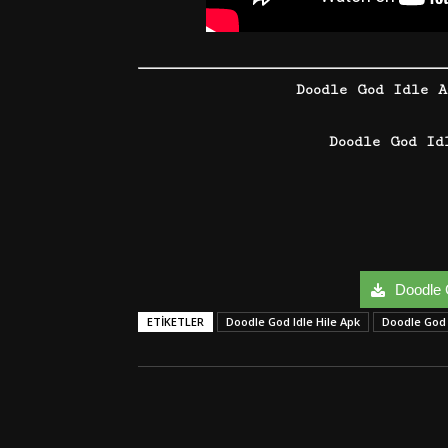
Doodle God Idle 
Doodle God Id
Doodle G
ETIKETLER
Doodle God Idle Hile Apk
Doodle God 
Facebook
Twitter