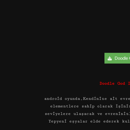
Doodle G
Doodle God 
android oyunda,Kendinize ait evr
elementlere sahip olarak işini
seviyelere ulaşacak ve evreniniz
Yepyeni eşyalar elde ederek ku