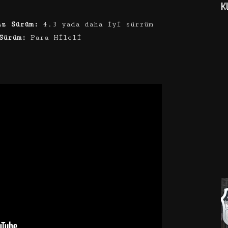
K
az Sürüm:
4.3 yada daha iyi sürrüm
Sürüm:
Para Hileli