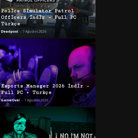
Police Simulator Patrol
Officers İndir – Full PC
Türkçe
Deadpool
-
7 Ağustos 2026
Esports Manager 2026 İndir –
Full PC + Türkçe
GameOver
-
7 Ağustos 2026