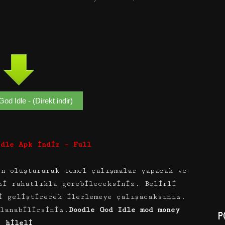
od Idle - (Direkt indir)
Idle Apk İndir – Full
en oluşturarak temel çalışmalar yapacak ve
zi rahatlıkla görebileceksiniz. Belirli
i geliştirerek ilerlemeye çalışacaksınız.
llanabilirsiniz.
Doodle God Idle mod money
P
hileli