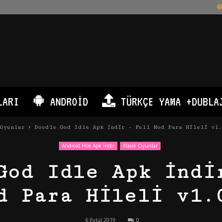
LARI
ANDROID
TÜRKÇE YAMA +DUBLA
Oyunlar
Doodle God Idle Apk İndir – Full Mod Para Hileli v1.
Android Hile Apk İndir
Klasik Oyunlar
God Idle Apk İndi
d Para Hileli v1.
6 Eylül 2019
0