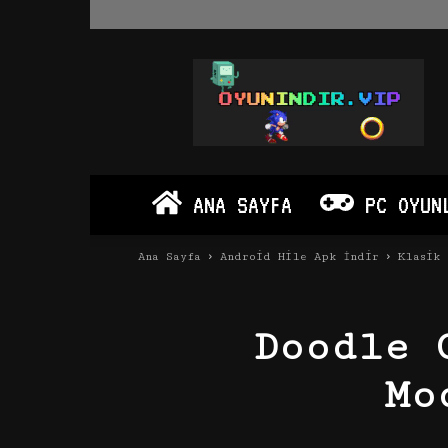
Oyun
İndir
Vip
–
Program
İndir
Full
ANA SAYFA
PC OYUN
PC
Ve
Android
Ana Sayfa
Android Hile Apk İndir
Klasik 
Apk
Doodle 
Mo