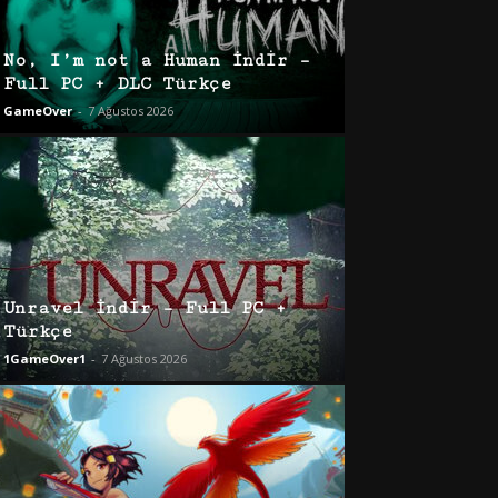
No, I’m not a Human İndir –
Full PC + DLC Türkçe
GameOver
-
7 Ağustos 2026
Unravel İndir – Full PC +
Türkçe
1GameOver1
-
7 Ağustos 2026