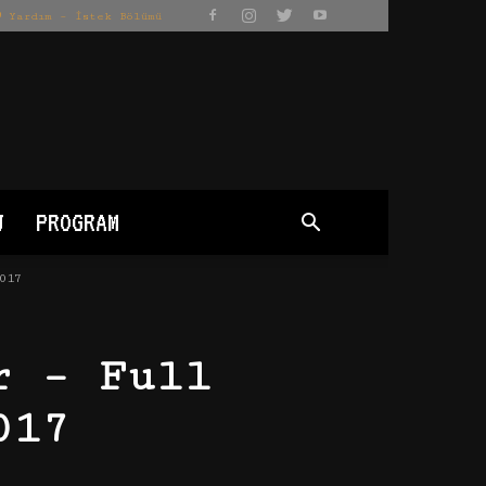
Yardım – İstek Bölümü
J
PROGRAM
017
r – Full
017