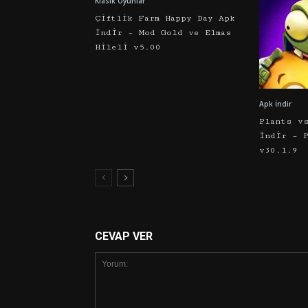
Klasik Oyunlar
Çiftlik Farm Happy Day Apk
İndir – Mod Gold ve Elmas
Hileli v5.00
Apk İndir
Plants v
İndir – 
v30.1.9
CEVAP VER