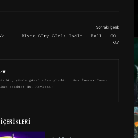
Sonraki İçerik
pk
River City Girls İndir – Full + CO-
OP
·.·★
üzdür, yüzde güzel olan gözdür.. Ama insanı insan
ıkan sözdür! Hz. Mevlana)
İÇERIKLERI