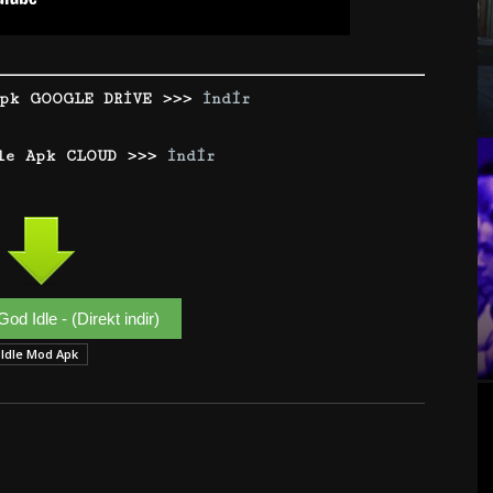
Apk GOOGLE DRİVE >>>
İndir
le Apk CLOUD >>>
İndir
od Idle - (Direkt indir)
Idle Mod Apk
Google+
Email