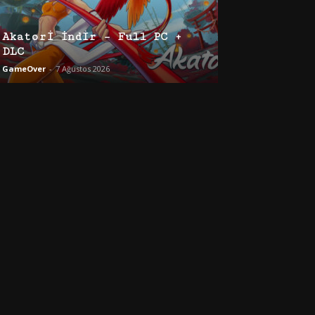
Akatori İndir – Full PC +
DLC
GameOver
-
7 Ağustos 2026