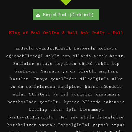
King of Pool - (Direkt indir)
King of Pool Online 8 Ball Apk İndir – Full
android oyunda,Klasik herkesin kolayca
öğrenebileceği sekiz top bilardo artık hazır.
Bahisler ortaya koyulsun çünkü sekiz top
başlıyor. Turnuva ya da birebir maçlara
katılın. Dünya genelinden dilediğiniz ülke
ya da şehirlerden rakiplere karşı mücadele
edin. Strateji ve iyi vuruşlar kazanmayı
beraberinde getirir. Ayrıca bilardo takımına
katılıp takım için kazanmaya
başlayabilirsiniz. Her şey sizin isteğinize
bırakılıyor yapmak istediğinizi yapmak özgür