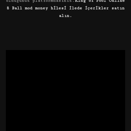
olduğunuz platformdasınız.
King of Pool Online
8 Ball mod money hilesi ilede içerikler satın
alın.