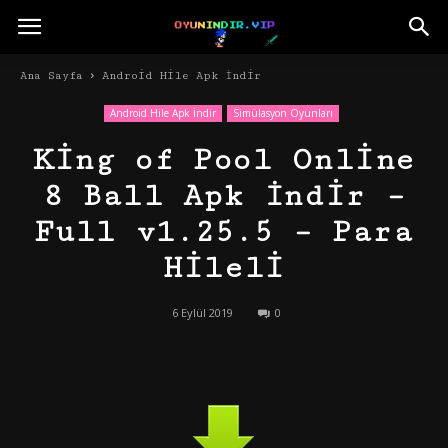
Ana Sayfa
Android Hile Apk İndir
Android Hile Apk İndir
Simülasyon Oyunları
King of Pool Online
8 Ball Apk İndir –
Full v1.25.5 – Para
Hileli
6 Eylül 2019
0