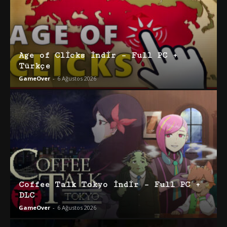
Age of Clicks İndir – Full PC +
Türkçe
GameOver
-
6 Ağustos 2026
Coffee Talk Tokyo İndir – Full PC +
DLC
GameOver
-
6 Ağustos 2026