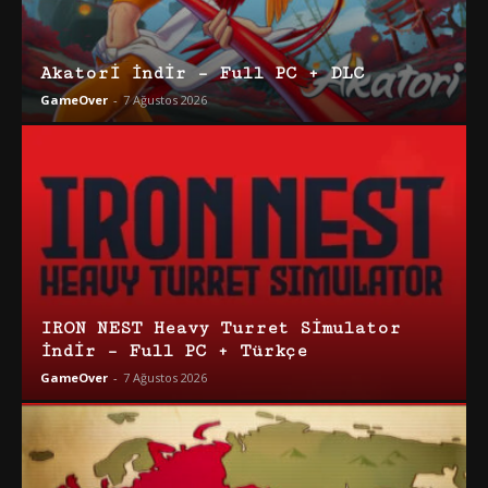
Akatori İndir – Full PC + DLC
GameOver
-
7 Ağustos 2026
IRON NEST Heavy Turret Simulator
İndir – Full PC + Türkçe
GameOver
-
7 Ağustos 2026