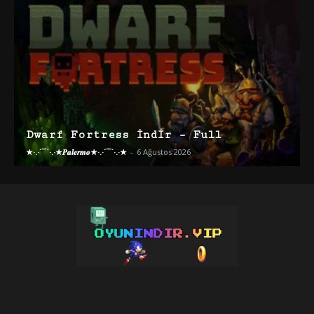
Dwarf Fortress İndir – Full
★·.·´¯`·.·★𝑷𝒂𝒍𝒆𝒓𝒎𝒐★·.·´¯`·.·★
-
6 Ağustos 2026