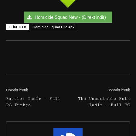
Homicide Squad New - (Direkt indir)
ETIKETLER
Homicide Squad Hile Apk
Facebook
Twitter
Google+
Önceki İçerik
Sonraki İçerik
Rustler İndir – Full
The Unbeatable Path
PC Türkçe
İndir – Full PC