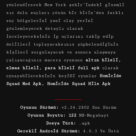
yönlendirerek New York şehir’indeki gizemli
sır dolu suçları çözün bir birin’den farklı
suç bölgelerini yani olay yerini
gözlemleyecek detaylı olarak
inceleyeceksiniz ip uçlarını takip edip
delilleri toplayacaksınız şüphelendiğiniz
kişileri sorgulayacak ve sonuca ulaşmaya
çalışacağınız macera oyununu
altın hileli,
elmas hileli, para hileli full apk
olarak
oynayabileceksiniz keyifli oyunlar
Homicide
Squad Mod Apk, Homicide Squad Hile Apk
——————————
Oyunun Sürümü:
v2.24.2802 Son Sürüm
Oyunun Boyutu: 122
MB-Megabayt
Dosya Türü:
.apk
Gerekli Android Sürümü:
4.0.3 Ve Üstü