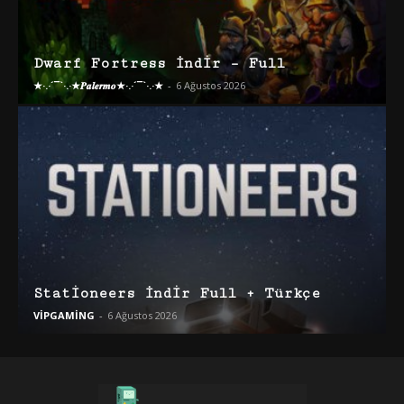
Dwarf Fortress İndir – Full
★·.·´¯`·.·★𝑷𝒂𝒍𝒆𝒓𝒎𝒐★·.·´¯`·.·★
-
6 Ağustos 2026
Stationeers İndir Full + Türkçe
VİPGAMİNG
-
6 Ağustos 2026