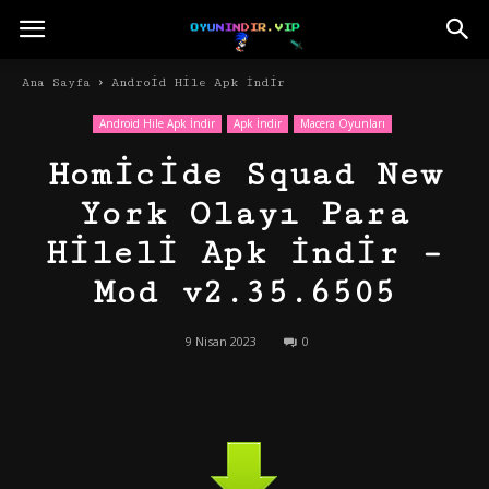
Ana Sayfa
Android Hile Apk İndir
Android Hile Apk İndir
Apk İndir
Macera Oyunları
Homicide Squad New
York Olayı Para
Hileli Apk İndir –
Mod v2.35.6505
9 Nisan 2023
0