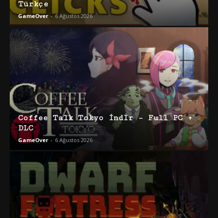
Türkçe
GameOver
-
6 Ağustos 2026
Coffee Talk Tokyo İndir – Full PC +
DLC
GameOver
-
6 Ağustos 2026