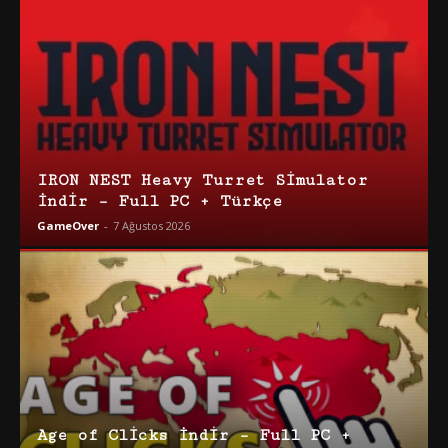
IRON NEST Heavy Turret Simulator
İndir – Full PC + Türkçe
GameOver
-
7 Ağustos 2026
Age of Clicks İndir – Full PC +