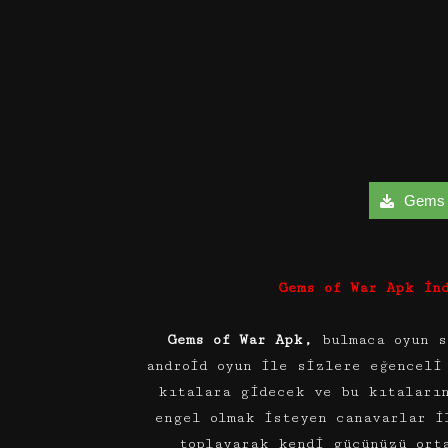
Gems o
Gems of War Apk İn
Gems of War Apk,
bulmaca oyun s
android oyun ile sizlere eğenceli
kıtalara gidecek ve bu kıtaları
engel olmak isteyen canavarlar i
toplayarak kendi gücünüzü ort