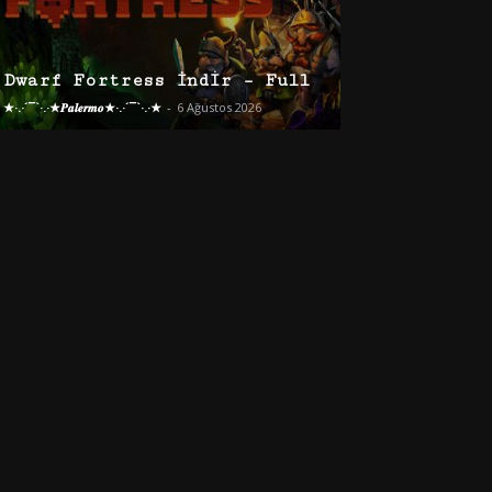
Dwarf Fortress İndir – Full
★·.·´¯`·.·★𝑷𝒂𝒍𝒆𝒓𝒎𝒐★·.·´¯`·.·★
-
6 Ağustos 2026