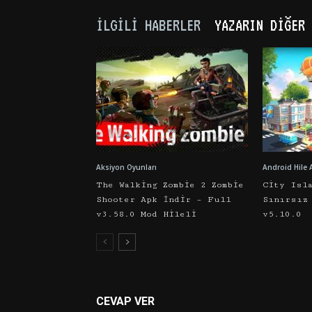
İLGILI HABERLER
YAZARIN DIĞER 
Aksiyon Oyunları
Android Hile 
The Walking Zombie 2 Zombie
City Isl
Shooter Apk İndir – Full
Sınırsız
v3.58.0 Mod Hileli
v5.10.0
CEVAP VER