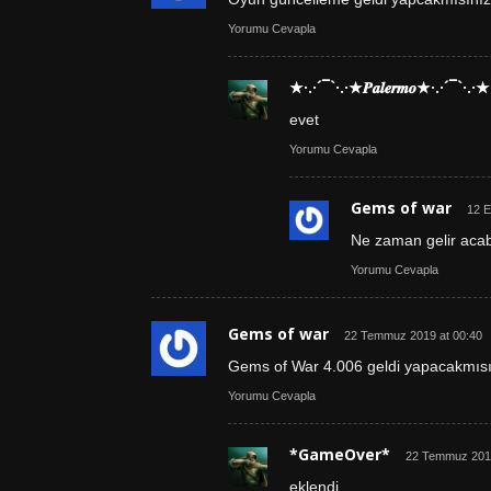
Yorumu Cevapla
★·.·´¯`·.·★𝑷𝒂𝒍𝒆𝒓𝒎𝒐★·.·´¯`·.·★
evet
Yorumu Cevapla
Gems of war
12 E
Ne zaman gelir aca
Yorumu Cevapla
Gems of war
22 Temmuz 2019 at 00:40
Gems of War 4.006 geldi yapacakmısı
Yorumu Cevapla
*GameOver*
22 Temmuz 2019
eklendi.