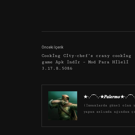
Facebook
Twitter
Önceki İçerik
Cooking City-chef’s crazy cooking
game Apk İndir – Mod Para Hileli
3.17.8.5086
★·.·´¯`·.·★𝑷𝒂𝒍𝒆𝒓𝒎𝒐★·.·´¯`
(İnsanlarda güzel olan y
yapan aslında ağızdan ç