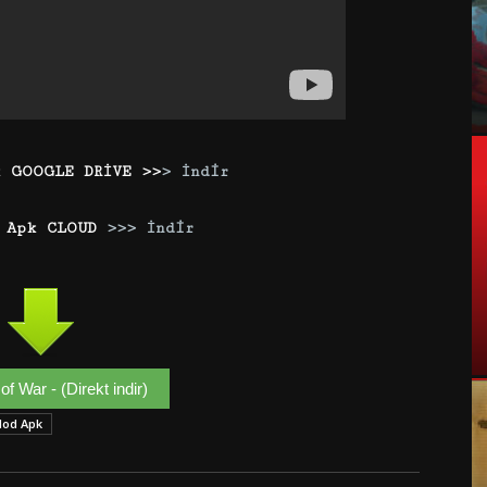
k GOOGLE DRİVE >>
> İndir
 Apk CLOUD
>>> İndir
f War - (Direkt indir)
Mod Apk