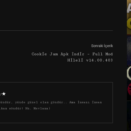
Google+
Email
Sonraki İçerik
Cookie Jam Apk İndir – Full Mod
Hileli v14.00.403
·.·★
üzdür, yüzde güzel olan gözdür.. Ama insanı insan
ıkan sözdür! Hz. Mevlana)