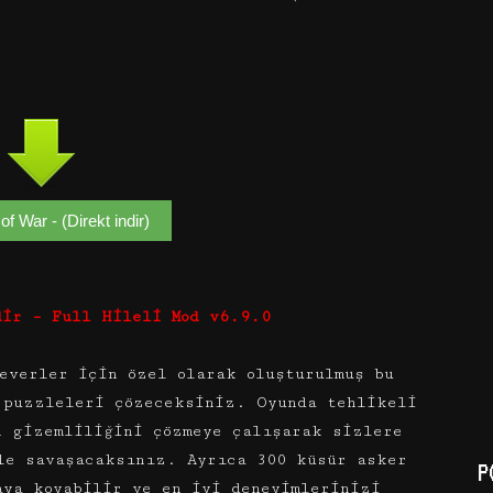
f War - (Direkt indir)
dir – Full Hileli Mod v6.9.0
everler için özel olarak oluşturulmuş bu
 puzzleleri çözeceksiniz. Oyunda tehlikeli
n gizemliliğini çözmeye çalışarak sizlere
le savaşacaksınız. Ayrıca 300 küsür asker
P
aya koyabilir ve en iyi deneyimlerinizi