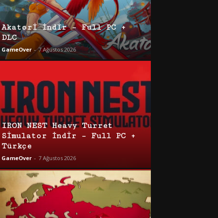
Akatori İndir – Full PC +
DLC
GameOver
-
7 Ağustos 2026
IRON NEST Heavy Turret
Simulator İndir – Full PC +
Türkçe
GameOver
-
7 Ağustos 2026