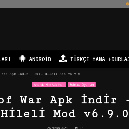
LARI
ANDROID
TÜRKÇE YAMA +DUBLA
 War Apk İndir – Full Hileli Mod v6.9.0
Android Hile Apk İndir
Bulmaca Oyunları
of War Apk İndir 
Hileli Mod v6.9.0
26 Nisan 2023
16