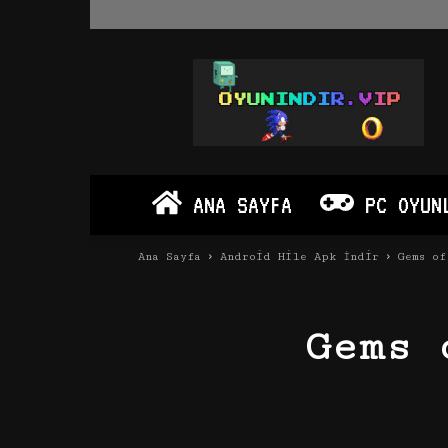
Oyun
İndir
Vip
–
Program
İndir
Full
ANA SAYFA
PC OYUN
PC
Ve
Android
Ana Sayfa
Android Hile Apk İndir
Gems of
Apk
Gems 