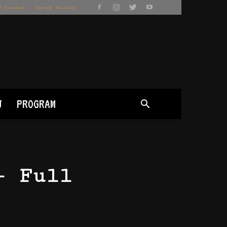
Yardım – İstek Bölümü
J
PROGRAM
– Full