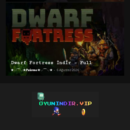
Dwarf Fortress İndir – Full
★·.·´¯`·.·★𝑷𝒂𝒍𝒆𝒓𝒎𝒐★·.·´¯`·.·★
-
6 Ağustos 2026