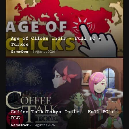
Age of Clicks İndir – Full PC +
Türkçe
GameOver
-
6 Ağustos 2026
Coffee Talk Tokyo İndir – Full PC +
DLC
GameOver
-
6 Ağustos 2026