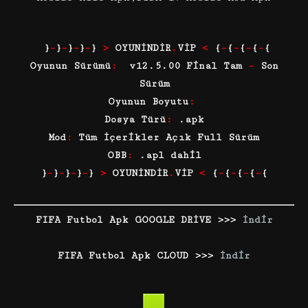
}
–
}
–
}
–
}
–
}
>
OYUNİNDİR
.
VİP
<
{
–
{
–
{
–
{
–
{
Oyunun Sürümü
:
v12.5.00 Final Tam
–
Son
Sürüm
Oyunun Boyutu
:
Dosya Türü
:
.apk
Mod
:
Tüm İçerikler Açık Full Sürüm
OBB
:
.apl dahil
}
–
}
–
}
–
}
–
}
>
OYUNİNDİR
.
VİP
<
{
–
{
–
{
–
{
–
{
FIFA Futbol Apk GOOGLE DRİVE >>>
İndir
FIFA Futbol Apk CLOUD >>>
İndir