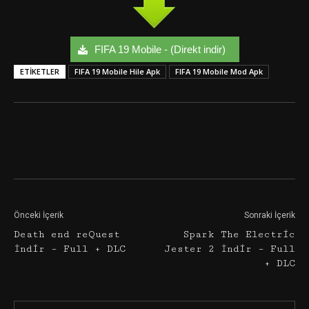
FIFA 19 Mobile - (Direkt indir)
ETIKETLER
FIFA 19 Mobile Hile Apk
FIFA 19 Mobile Mod Apk
Facebook
Twitter
Google+
Önceki İçerik
Sonraki İçerik
Death end reQuest
Spark The Electric
İndir – Full + DLC
Jester 2 İndir – Full
+ DLC