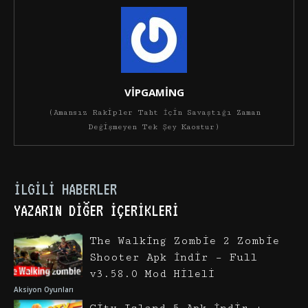
VİPGAMİNG
(Amansız Rakipler Taht İçin Savaştığı Zaman
Değişmeyen Tek Şey Kaostur)
İLGILI HABERLER
YAZARIN DIĞER İÇERIKLERI
The Walking Zombie 2 Zombie
Shooter Apk İndir – Full
v3.58.0 Mod Hileli
Aksiyon Oyunları