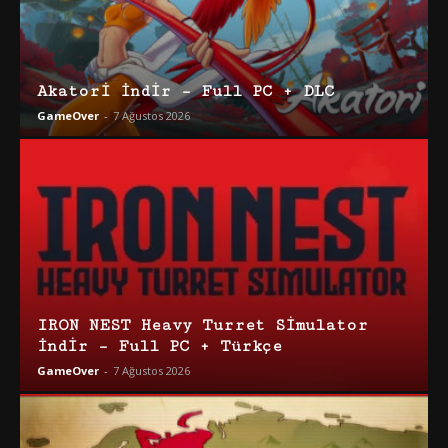
Akatori İndir – Full PC + DLC
GameOver
-
7 Ağustos 2026
IRON NEST Heavy Turret Simulator
İndir – Full PC + Türkçe
GameOver
-
7 Ağustos 2026