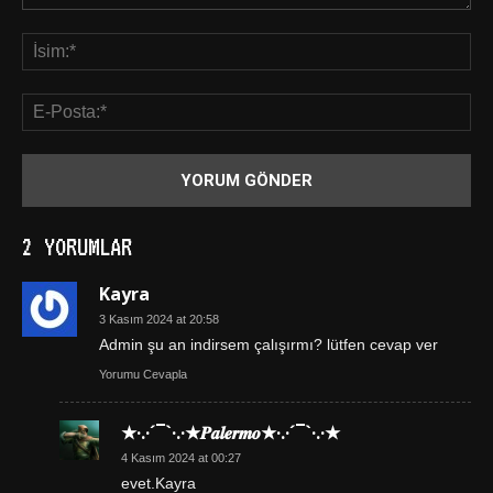
2 YORUMLAR
Kayra
3 Kasım 2024 at 20:58
Admin şu an indirsem çalışırmı? lütfen cevap ver
Yorumu Cevapla
★·.·´¯`·.·★𝑷𝒂𝒍𝒆𝒓𝒎𝒐★·.·´¯`·.·★
4 Kasım 2024 at 00:27
evet.Kayra