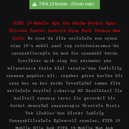
FIFA 19 Mobile - (Direkt indir)
FIFA 19 Mobile Apk Son Sürüm Futbol Spor
Telefon Tablet Android Oyun Full Türkçe Mod
İndir
Bu oyun’da fifa serisinin son oyunu
olan 19’u mobil yani cep telefonlarımız’da
oynayabileceğiz bu mod ile oyundaki bütün
içerikler açık olup ful sürümdür yüz
milyonlarca fazla kişi tarafın’dan indirilip
oynanan popüler,hit, reğabet gören harika bir
oyun her an her yerde istediğimi zaman fifa
serisinin keyfini çıkartıp HD Grafikleri ile
kaliteli oynanış tarzı ile gerçekci bir
futbol deneyimi yaşayacağız Ücretsiz Hızlı
Tek Linkler’den Direkt İndirip
Oynayabilirsiniz Eğlenceli oyunlar… FIFA 19
Mobile Hile Apk,FIFA 19 Mobile Mod Apk