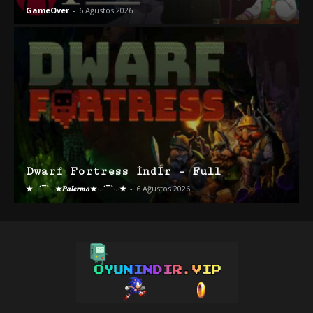
GameOver
-
6 Ağustos 2026
Dwarf Fortress İndir – Full
★·.·´¯`·.·★𝑷𝒂𝒍𝒆𝒓𝒎𝒐★·.·´¯`·.·★
-
6 Ağustos 2026