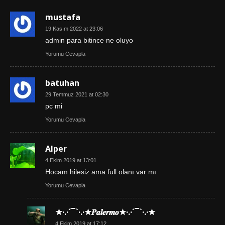
mustafa
19 Kasım 2022 at 23:06
admin para bitince ne oluyo
Yorumu Cevapla
batuhan
29 Temmuz 2021 at 02:30
pc mi
Yorumu Cevapla
Alper
4 Ekim 2019 at 13:01
Hocam hilesiz ama full olanı var mı
Yorumu Cevapla
★·.·´¯`·.·★𝑷𝒂𝒍𝒆𝒓𝒎𝒐★·.·´¯`·.·★
4 Ekim 2019 at 17:12