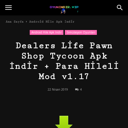
Ana Sayfa
Android Hile Apk İndir
Android Hile Apk İndir
Simülasyon Oyunları
Dealers Life Pawn
Shop Tycoon Apk
İndir + Para Hileli
Mod v1.17
22 Nisan 2019
4