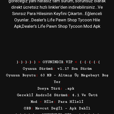
göreceğiz yani hatasız tam sürüm, sorunsuz olarak
direkt ücretsiz hızlı linkler’den indirebilirsiniz…Ve
Sınırsız Para Hilesinin Keyfini Çıkartın…Eğlenceli
Oyunlar…Dealer’s Life Pawn Shop Tycoon Hile
Apk,Dealer’s Life Pawn Shop Tycoon Mod Apk
}
–
}
–
}
–
}
–
}
>
OYUNİNDİR
.
VİP
<
{
–
{
–
{
–
{
–
{
Oyunun Sürümü
:
v1.17 Son Sürüm
Oyunun Boyutu
:
63 MB – Altmış Üç Megebayt Boş
Yer
Dosya Türü
:
.apk
Gerekli Android Sürümü
:
4.1 Ve Üstü
Mod
–
Hile
:
Para Hileli
OBB
:
Mevcut Değil – Apk Dahil