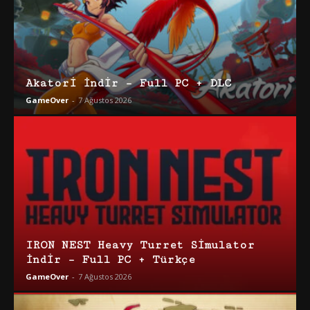
Akatori İndir – Full PC + DLC
GameOver
-
7 Ağustos 2026
IRON NEST Heavy Turret Simulator
İndir – Full PC + Türkçe
GameOver
-
7 Ağustos 2026