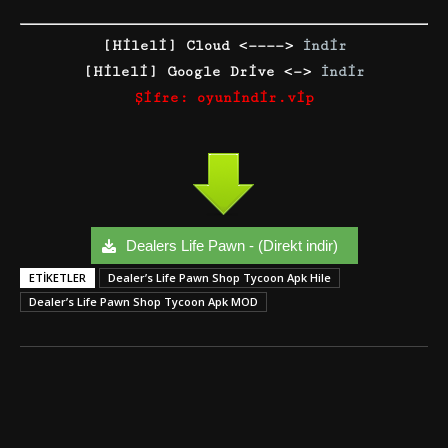
[Hileli] Cloud <————>
İndir
[Hileli] Google Drive <—>
İndir
Şifre: oyunindir.vip
Dealers Life Pawn - (Direkt indir)
ETIKETLER
Dealer’s Life Pawn Shop Tycoon Apk Hile
Dealer’s Life Pawn Shop Tycoon Apk MOD
Facebook
Twitter
Google+