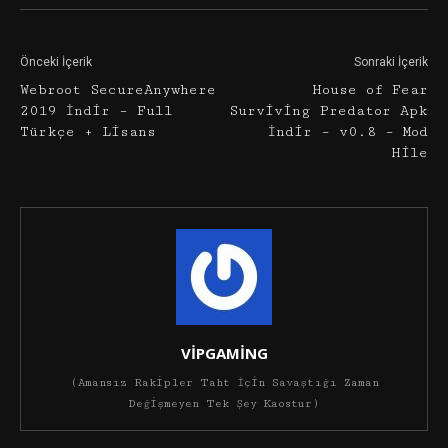
Önceki İçerik
Sonraki İçerik
Webroot SecureAnywhere
House of Fear
2019 İndir – Full
Surviving Predator Apk
Türkçe + Lisans
İndir – v0.8 – Mod
Hile
VİPGAMİNG
(Amansız Rakipler Taht İçin Savaştığı Zaman
Değişmeyen Tek Şey Kaostur)