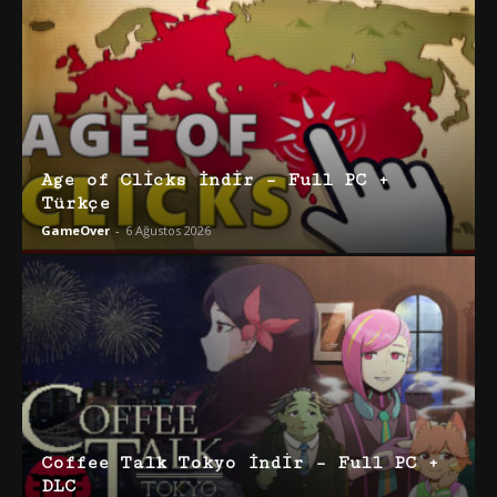
Age of Clicks İndir – Full PC +
Türkçe
GameOver
-
6 Ağustos 2026
Coffee Talk Tokyo İndir – Full PC +
DLC