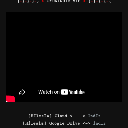
}
–
}
–
}
–
}
–
}
>
OYUNİNDİR
.
VİP
<
{
–
{
–
{
–
{
–
{
[Hilesiz] Cloud <————>
İndir
[Hilesiz] Google Drive <—>
İndir