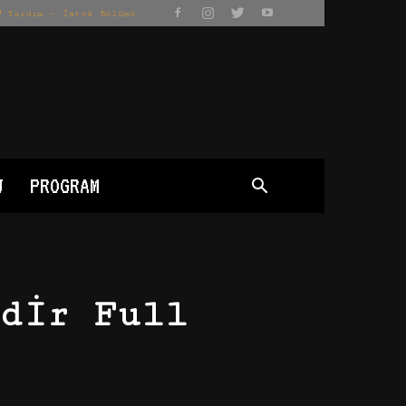
Yardım – İstek Bölümü
J
PROGRAM
dir Full