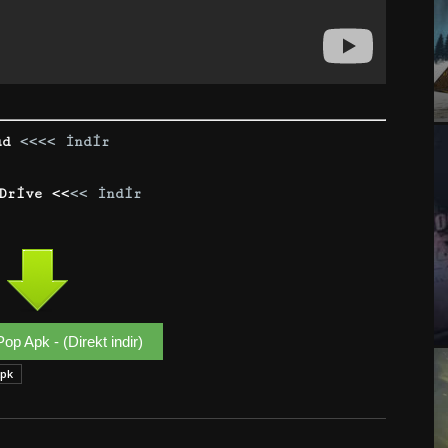
ud
<<
<< İndir
Drive <<
<< İndir
op Apk - (Direkt indir)
Apk