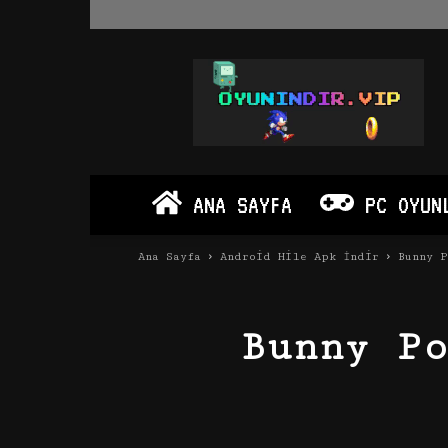
Oyun
İndir
Vip
–
Program
İndir
Full
ANA SAYFA
PC OYUN
PC
Ve
Android
Ana Sayfa
Android Hile Apk İndir
Bunny 
Apk
Bunny P