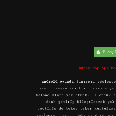
Bunny P
Bunny Pop Apk Mo
android oyunda
,Sınırsız eğelence
yavru tavşanları kurtulmasına ya
baloncukları yok etmek. Baloncukla
denk getirip bileştirerek yok
geçtiniz de teker teker kurtulaca
seviyeye ulaşın. Daha ne duruyorsu