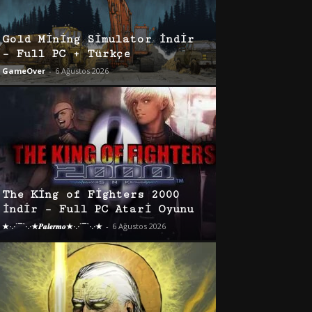
Gold Mining Simulator İndir
– Full PC + Türkçe
GameOver
-
6 Ağustos 2026
The King of Fighters 2000
İndir – Full PC Atari Oyunu
★·.·´¯`·.·★𝑷𝒂𝒍𝒆𝒓𝒎𝒐★·.·´¯`·.·★
-
6 Ağustos 2026