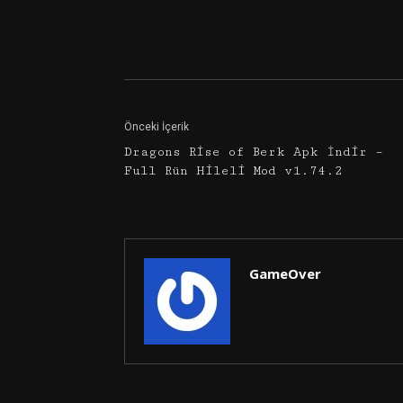
Facebook
Twitter
Önceki İçerik
Dragons Rise of Berk Apk İndir –
Full Rün Hileli Mod v1.74.2
GameOver