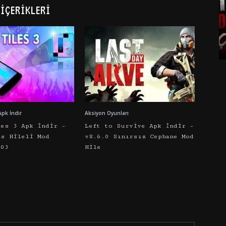
İÇERIKLERI
Apk İndir
Aksiyon Oyunları
les 3 Apk İndir –
Left to Survive Apk İndir –
as Hileli Mod
v8.6.0 Sınırsız Cephane Mod
103
Hile