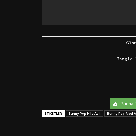
Clo
Google 
Bunny P
ETIKETLER
Bunny Pop Hile Apk
Bunny Pop Mod 