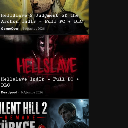
HellSlave 2 Judgment of the
Archon İndir – Full PC + DLC
GameOver
-
6 Ağustos 2026
Hellslave İndir – Full PC +
DLC
Deadpool
-
6 Ağustos 2026