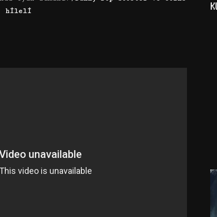
K
hileli