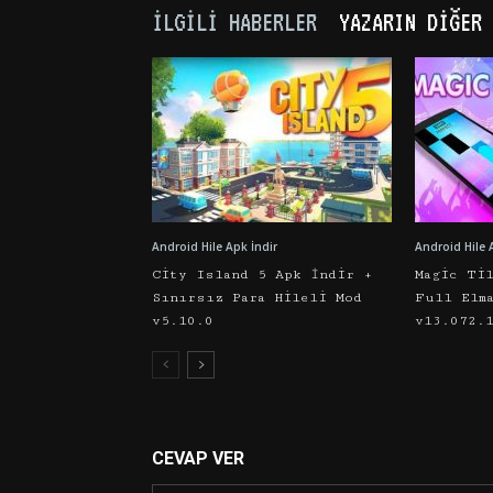
İLGILI HABERLER
YAZARIN DIĞER 
Android Hile Apk İndir
Android Hile 
City Island 5 Apk İndir +
Magic Ti
Sınırsız Para Hileli Mod
Full Elm
v5.10.0
v13.072.
CEVAP VER