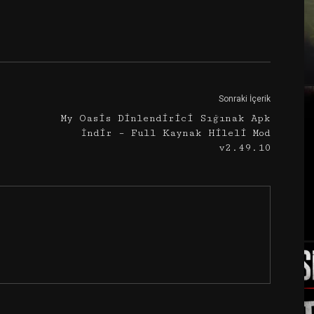
Google+
Email
Sonraki İçerik
My Oasis Dinlendirici Sığınak Apk
İndir – Full Kaynak Hileli Mod
v2.49.10