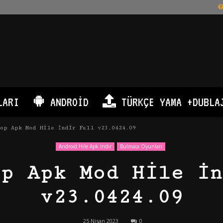
LARI
ANDROID
TÜRKÇE YAMA +DUBLA
Pop Apk Mod Hile İndir Full v23.0424.09
Android Hile Apk İndir
Bulmaca Oyunları
op Apk Mod Hile İn
v23.0424.09
25 Nisan 2023
0