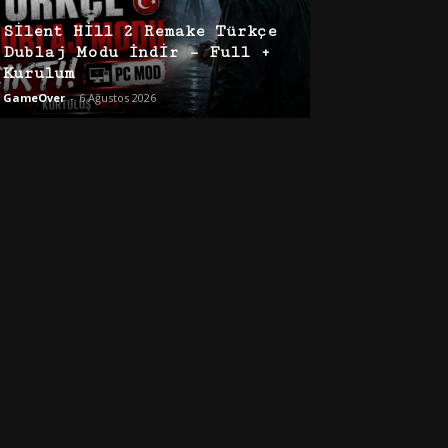
Silent Hill 2 Remake Türkçe
Dublaj Modu İndir – Full +
Kurulum
GameOver
-
6 Ağustos 2026