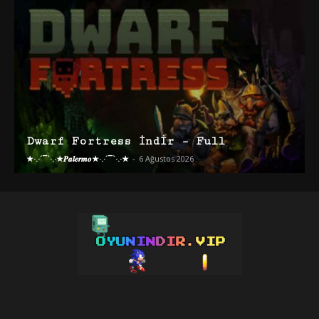
Dwarf Fortress İndir – Full
★·.·´¯`·.·★𝑷𝒂𝒍𝒆𝒓𝒎𝒐★·.·´¯`·.·★
-
6 Ağustos 2026