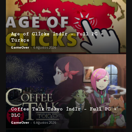
Age of Clicks İndir – Full PC +
Türkçe
GameOver
-
6 Ağustos 2026
Coffee Talk Tokyo İndir – Full PC +
DLC
GameOver
-
6 Ağustos 2026