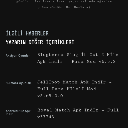
gözdür.. Ama insanı insan yapan aslında ağızdan
çıkan sözdür! Hz. Mevlana)
İLGILI HABERLER
YAZARIN DIĞER İÇERIKLERI
Slugterra Slug it Out 2 Hile
Aksiyon Oyunları
Apk İndir – Para Mod v6.5.2
Jellipop Match Apk İndir –
Bulmaca Oyunları
Full Para Hileli Mod
v8.65.0.0
Royal Match Apk İndir – Full
Android Hile Apk
İndir
v37743