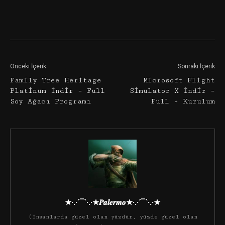
Facebook
Twitter
Google+
Önceki İçerik
Sonraki İçerik
Family Tree Heritage
Microsoft Flight
Platinum İndir – Full
Simulator X İndir –
Soy Ağacı Programı
Full + Kurulum
★·.·´¯`·.·★𝑷𝒂𝒍𝒆𝒓𝒎𝒐★·.·´¯`·.·★
(İnsanlarda güzel olan yüzdür, yüzde güzel olan