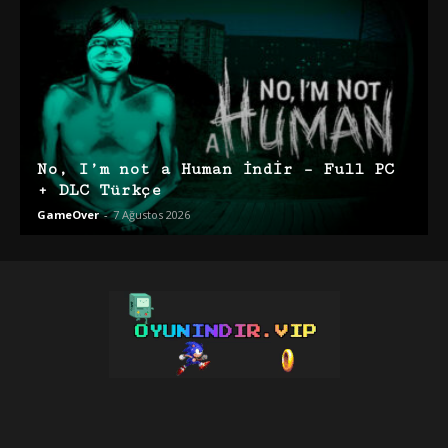
No, I’m not a Human İndir – Full PC
+ DLC Türkçe
GameOver
-
7 Ağustos 2026