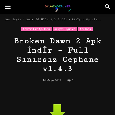
Ana Sayfa
Android Hile Apk İndir
Aksiyon Oyunları
Android Hile Apk İndir
Aksiyon Oyunları
Apk İndir
Broken Dawn 2 Apk
İndir – Full
Sınırsız Cephane
v1.4.3
14 Mayıs 2019
0