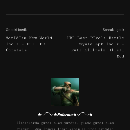
Facebook
Twitter
Google+
Önceki İçerik
Sonraki İçerik
Meridian New World
URB Last Pixels Battle
İndir – Full PC
Royale Apk İndir –
Ücretsiz
Full Kilitsiz Hileli
Mod
★·.·´¯`·.·★𝑷𝒂𝒍𝒆𝒓𝒎𝒐★·.·´¯`·.·★
(İnsanlarda güzel olan yüzdür, yüzde güzel olan
gözdür.. Ama insanı insan yapan aslında ağızdan