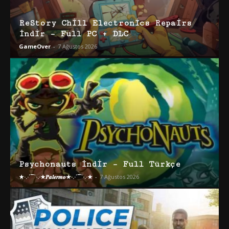
ReStory Chill Electronics Repairs
İndir – Full PC + DLC
GameOver
-
7 Ağustos 2026
Psychonauts İndir – Full Türkçe
★·.·´¯`·.·★𝑷𝒂𝒍𝒆𝒓𝒎𝒐★·.·´¯`·.·★
-
7 Ağustos 2026