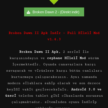
Broken Dawn 2 - (Direkt indir)
Broken Dawn II Apk İndir – Full Hileli Mod
v1.4.3
Broken Dawn II Apk,
2 serisi ile
karşınızdayız ve
cephane Hileli Mod
sürüm
içermektedir. Oyunda canavarlara karşı
savaşacak ve virüslere karşı bütün canlıları
kurtarmaya çalışacaksınız. Aynı zamanda
modern silahlara sahip olacak ve son derece
keyifli vakit geçireceksiniz.
Android 3.0 ve
üzeri
telefon tablet gibi cihazlarda sorunsuz
çalışmaktadır. sitemizden oyunu indirip