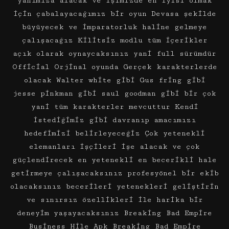
yanımıza alacak ve işimizde en iyisi olmak
için çabalayacağımız bir oyun Devasa şekilde
büyüyecek ve imparatorluk haline gelmeye
çalışacağız Kilitsiz modlu tüm içerikler
açık olarak oynaycaksınız yani full sürümdür
Official Orjinal oyunda Gerçek karakterlerde
olacak Walter white gibi Gus fring gibi
jesse pinkman gibi saul goodman gibi bir çok
yani tüm karakterler mevcuttur Kendi
istediğimiz gibi davranıp amacımızı
hedefimizi belirleyeceğiz Çok yetenekli
elemanları işçileri işe alacak ve çok
güçlendirecek en yetenekli en becerikli hale
getirmeye çalışacaksınız profesyönel bir ekib
olacaksınız becerileri yetenekleri geliştirin
ve sınırsız özellikleri ile harika bir
deneyim yaşayacaksınız Breaking Bad Empire
Business Hile Apk Breaking Bad Empire