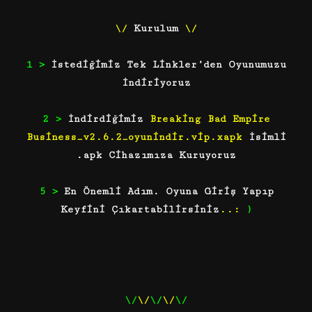
\/
Kurulum
\/
1 >
İstediğimiz Tek Linkler’den Oyunumuzu
İndiriyoruz
2 >
İndirdiğimiz
Breaking Bad Empire
Business_v2.6.2_oyunindir.vip.xapk
İsimli
.apk Cihazımıza Kuruyoruz
5 >
En Önemli Adım. Oyuna Giriş Yapıp
Keyfini Çıkartabilirsiniz
..:
)
\/
\/
\/
\/
\/