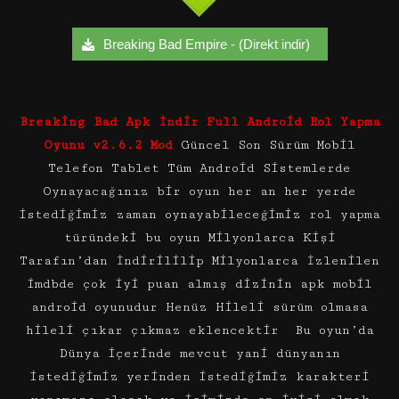
Breaking Bad Empire - (Direkt indir)
Breaking Bad Apk İndir Full Android Rol Yapma
Oyunu v2.6.2 Mod
Güncel Son Sürüm Mobil
Telefon Tablet Tüm Android Sistemlerde
Oynayacağınız bir oyun her an her yerde
istediğimiz zaman oynayabileceğimiz rol yapma
türündeki bu oyun Milyonlarca Kişi
Tarafın’dan İndirililip Milyonlarca İzlenilen
imdbde çok iyi puan almış dizinin apk mobil
android oyunudur Henüz Hileli sürüm olmasa
hileli çıkar çıkmaz eklencektir Bu oyun’da
Dünya içerinde mevcut yani dünyanın
istediğimiz yerinden istediğimiz karakteri