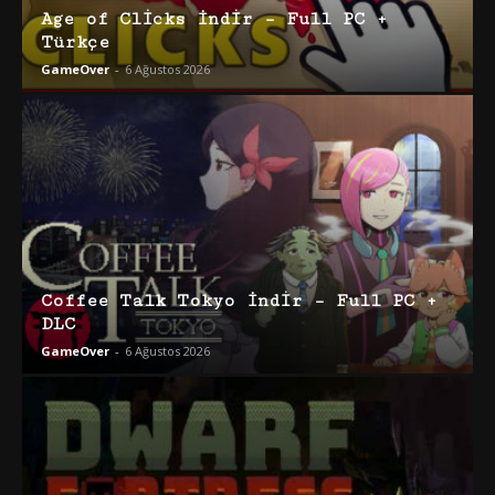
Age of Clicks İndir – Full PC +
Türkçe
GameOver
-
6 Ağustos 2026
Coffee Talk Tokyo İndir – Full PC +
DLC
GameOver
-
6 Ağustos 2026