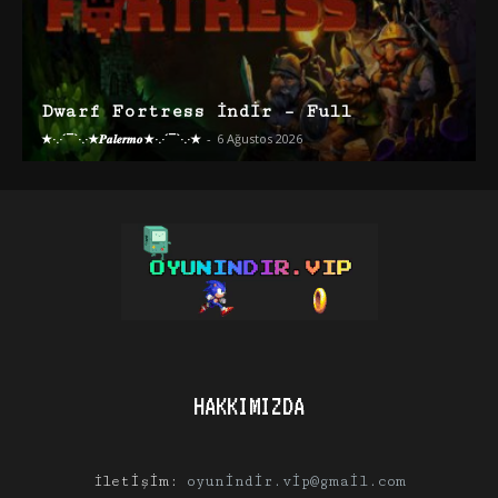
Dwarf Fortress İndir – Full
★·.·´¯`·.·★𝑷𝒂𝒍𝒆𝒓𝒎𝒐★·.·´¯`·.·★
-
6 Ağustos 2026
HAKKIMIZDA
İletişim:
oyunindir.vip@gmail.com