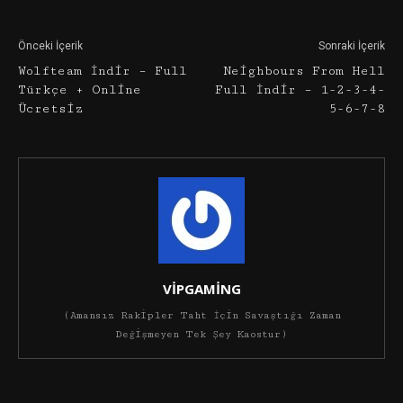
Önceki İçerik
Sonraki İçerik
Wolfteam İndir – Full
Neighbours From Hell
Türkçe + Online
Full İndir – 1-2-3-4-
Ücretsiz
5-6-7-8
VİPGAMİNG
(Amansız Rakipler Taht İçin Savaştığı Zaman
Değişmeyen Tek Şey Kaostur)