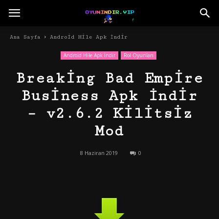
Ana Sayfa
Android Hile Apk İndir
Android Hile Apk İndir
Rol Oyunları
Breaking Bad Empire
Business Apk İndir
– v2.6.2 Kilitsiz
Mod
8 Haziran 2019
0