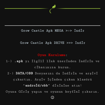
Grow Castle Apk MEGA >
>
> İnd
i
r
Grow Castle Apk DRİVE >>>
İ
n
d
i
r
Oyun Kurulumu
:
1-)
.apk
yı ilgili link üzerinden indirin ve
cihazınıza kurun.
2-)
DATA/OBB
Dosyasını da indirin ve arşivi
çıkartın. Arşiv içinden çıkan klasörü
“
android/obb
” dizinine atın!
Oyuna Giriş yapın ve oyunun keyfini çıkarın.
😉