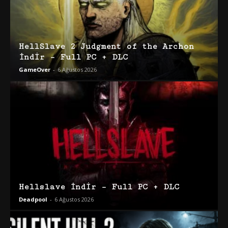
HellSlave 2 Judgment of the Archon
İndir – Full PC + DLC
GameOver
-
6 Ağustos 2026
Hellslave İndir – Full PC + DLC
Deadpool
-
6 Ağustos 2026