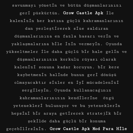
savunmayı yönetin ve bütün düşmanlarınızı
geri püskürtün.
Grow Castle Apk
ile
kalenizin her katına güçlü kahramanlarınız
dan yerleştirerek size saldıran
düşmanlarınıza en fazla hasarı verin ve
yaklaşmalarına bile izin vermeyin. Oyunda
yükseltmeler ile daha güçlü bir hale gelin ve
düşmanlarınızın korkulu rüyası olarak
kalenizi sonuna kadar koruyun. bir kere
kaybetmeniz halinde bunun geri dönüşü
olmayacaktır sizler en iyi mücadelenizi
sergileyin. Oyunda kullanacağınız
kahramanlarınızın kendilerine özgü
yetenekleri bulunuyor ve bu yeteneklerin
hepsini bir araya getirerek stratejik bir
şekilde daha güçlü bir konuma
geçebilirsiniz.
Grow Castle Apk Mod Para Hile