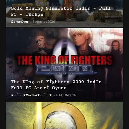
Gold Mining Simulator İndir – Full
PC + Türkçe
GameOver
-
6 Ağustos 2026
The King of Fighters 2000 İndir –
Full PC Atari Oyunu
★·.·´¯`·.·★𝑷𝒂𝒍𝒆𝒓𝒎𝒐★·.·´¯`·.·★
-
6 Ağustos 2026