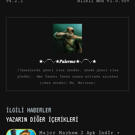
v4.2.1
Hileli Mod v1.0.509
★·.·´¯`·.·★𝑷𝒂𝒍𝒆𝒓𝒎𝒐★·.·´¯`·.·★
(İnsanlarda güzel olan yüzdür, yüzde güzel olan
gözdür.. Ama insanı insan yapan aslında ağızdan
çıkan sözdür! Hz. Mevlana)
İLGILI HABERLER
YAZARIN DIĞER İÇERIKLERI
Major Mayhem 2 Apk İndir +